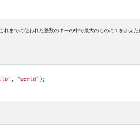
はこれまでに使われた整数のキーの中で最大のものに 1 を加えた
llo"
, 
"world"