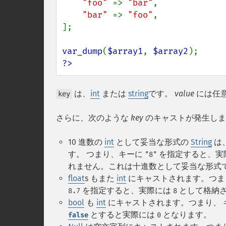
"foo" 
=> 
"bar"
,

"bar" 
=> 
"foo"
,

];

var_dump
(
$array1
, 
$array2
?>
は、
int
または
string
です。
value
には任
key
さらに、次のような
key
のキャストが発生しま
10 進数の
int
として妥当な形式の
String
は
す。 つまり、キーに
を指定すると、実
"8"
れません。これは十進数として妥当な形式
float
s もまた
int
にキャストされます。つま
を指定すると、実際には
として格納
8.7
8
bool
も
int
にキャストされます。つまり、 
とすると実際には
となります。
false
0