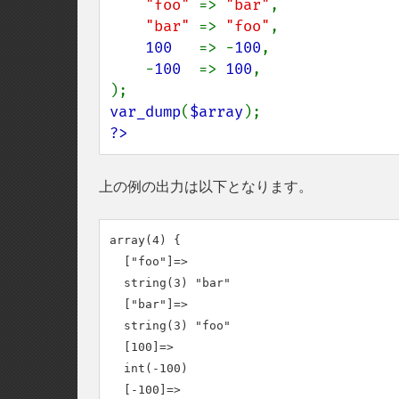
"foo" 
=> 
"bar"
,

"bar" 
=> 
"foo"
,

100   
=> -
100
,

    -
100  
=> 
100
,

var_dump
(
$array
?>
上の例の出力は以下となります。
array(4) {

  ["foo"]=>

  string(3) "bar"

  ["bar"]=>

  string(3) "foo"

  [100]=>

  int(-100)

  [-100]=>
