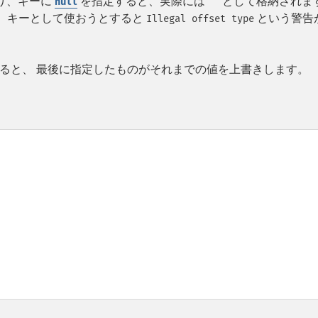
り、キーに
を指定すると、実際には
として格納されま
null
""
。 キーとして使おうとすると
という警告
Illegal offset type
ると、 最後に指定したものがそれまでの値を上書きします。