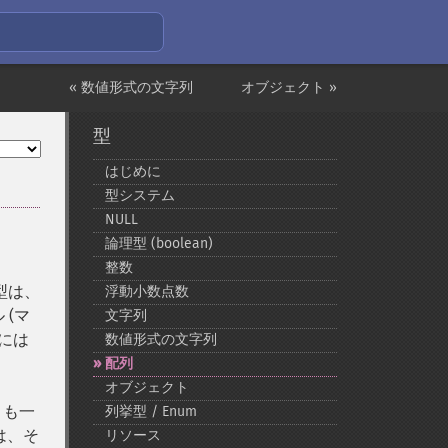
« 数値形式の文字列
オブジェクト »
型
はじめに
型システム
NULL
論理型 (boolean)
整数
型は、
浮動小数点数
 (マ
文字列
には
数値形式の文字列
配列
オブジェクト
とも一
列挙型 / Enum
は、そ
リソース