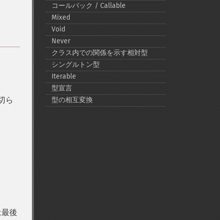
コールバック / Callable
Mixed
Void
Never
クラス内での関係を示す相対型
シングルトン型
Iterable
型宣言
切ら
型の相互変換
は最後