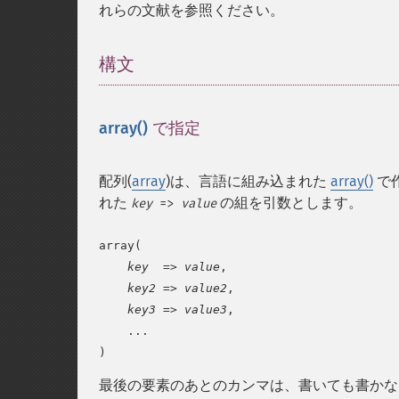
れらの文献を参照ください。
構文
¶
array()
で指定
¶
配列(
array
)は、言語に組み込まれた
array()
で
れた
の組を引数とします。
key
=>
value
array(

key
  => 
value
,

key2
 => 
value2
,

key3
 => 
value3
,

    ...

)
最後の要素のあとのカンマは、書いても書かな