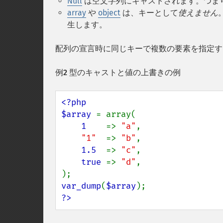
Null
は空文字列にキャストされます。つま
array
や
object
は、キーとして
使えません
生します。
配列の宣言時に同じキーで複数の要素を指定す
例2 型のキャストと値の上書きの例
<?php

$array 
= array(

1    
=> 
"a"
,

"1"  
=> 
"b"
,

1.5  
=> 
"c"
,

true 
=> 
"d"
,

var_dump
(
$array
?>