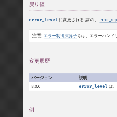
戻り値
¶
error_level
に変更される
前
の、
error_rep
注意
:
エラー制御演算子
は、エラーハンド
@
変更履歴
¶
バージョン
説明
8.0.0
error_level
は、n
例
¶