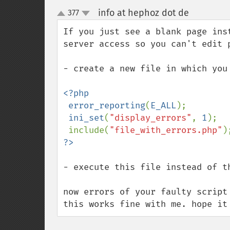
info at hephoz dot de
377
¶
up
down
If you just see a blank page ins
server access so you can't edit 
- create a new file in which you 
<?php

 error_reporting
(
E_ALL
);

ini_set
(
"display_errors"
, 
1
);

 include(
"file_with_errors.php"
- execute this file instead of th
now errors of your faulty script 
this works fine with me. hope it