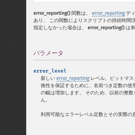
error_reporting()
関数は、
error_reporting
ディ
あり、 この関数によりスクリプトの持続時間(
指定しなかった場合は、
error_reporting()
は単
パラメータ
¶
error_level
新しい
error_reporting
レベル。ビットマス
換性を保証するために、名前つき定数の使
の幅は増加します。 そのため、以前の整数
ん。
利用可能なエラーレベル定数とその実際の