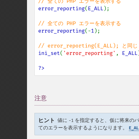
error_reporting
(
E_ALL
);

error_reporting
(-
1
);

ini_set
(
'error_reporting'
, 
E_ALL
?>
注意
¶
ヒント
値に
を指定すると、仮に将来のバ
-1
てのエラーを表示するようになります。
E_AL