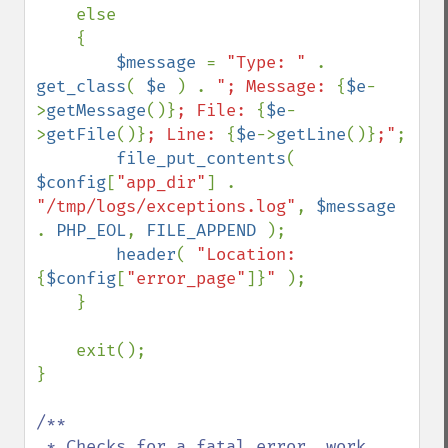
    else

    {

$message 
= 
"Type: " 
. 
get_class
( 
$e 
) . 
"; Message: 
{
$e
-
>
getMessage
()}
; File: 
{
$e
-
>
getFile
()}
; Line: 
{
$e
->
getLine
()}
;"
;

file_put_contents
( 
$config
[
"app_dir"
] . 
"/tmp/logs/exceptions.log"
, 
$message 
. 
PHP_EOL
, 
FILE_APPEND 
);

header
( 
"Location: 
{
$config
[
"error_page"
]}
" 
);

    }

    exit();

}

/**

 * Checks for a fatal error, work 