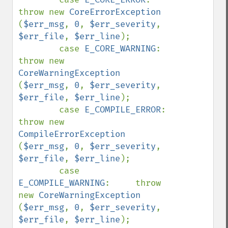
throw new 
CoreErrorException        
(
$err_msg
, 
0
, 
$err_severity
, 
$err_file
, 
$err_line
);

        case 
E_CORE_WARNING
:        
throw new 
CoreWarningException      
(
$err_msg
, 
0
, 
$err_severity
, 
$err_file
, 
$err_line
);

        case 
E_COMPILE_ERROR
:       
throw new 
CompileErrorException     
(
$err_msg
, 
0
, 
$err_severity
, 
$err_file
, 
$err_line
);

        case 
E_COMPILE_WARNING
:     throw 
new 
CoreWarningException      
(
$err_msg
, 
0
, 
$err_severity
, 
$err_file
, 
$err_line
);
