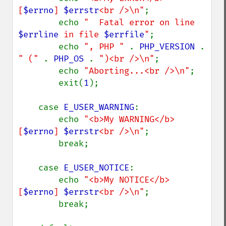
[
$errno
] 
$errstr
<br />\n"
;

        echo 
"  Fatal error on line 
$errline
 in file 
$errfile
"
;

        echo 
", PHP " 
. 
PHP_VERSION 
. 
" (" 
. 
PHP_OS 
. 
")<br />\n"
;

        echo 
"Aborting...<br />\n"
;

        exit(
1
);

    case 
E_USER_WARNING
:

        echo 
"<b>My WARNING</b> 
[
$errno
] 
$errstr
<br />\n"
;

        break;

    case 
E_USER_NOTICE
:

        echo 
"<b>My NOTICE</b> 
[
$errno
] 
$errstr
<br />\n"
;

        break;
