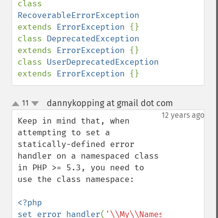
class 
RecoverableErrorException     
extends 
ErrorException 
{}

class 
DeprecatedException           
extends 
ErrorException 
{}

class 
UserDeprecatedException       
extends 
ErrorException 
{}
dannykopping at gmail dot com
11
¶
up
down
12 years ago
Keep in mind that, when 
attempting to set a 
statically-defined error 
handler on a namespaced class 
in PHP >= 5.3, you need to 
use the class namespace:

<?php

set_error_handler
(
'\\My\\Namespace\\Bob::