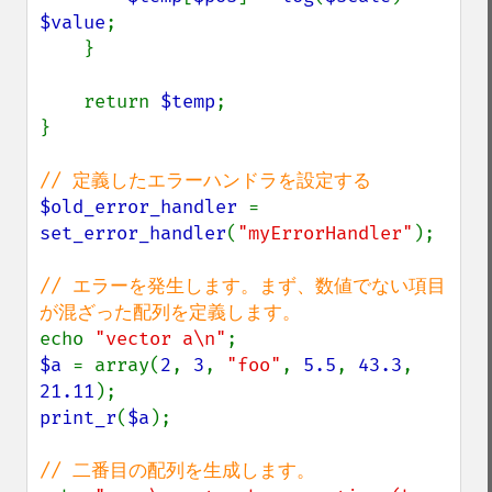
$value
;

    }

    return 
$temp
;

}

$old_error_handler 
= 
set_error_handler
(
"myErrorHandler"
);

// エラーを発生します。まず、数値でない項目
echo 
"vector a\n"
$a 
= array(
2
, 
3
, 
"foo"
, 
5.5
, 
43.3
, 
21.11
print_r
(
$a
);
