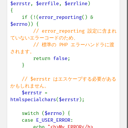
$errstr
, 
$errfile
, 
$errline
)

{

    if (!(
error_reporting
() & 
$errno
)) {

// error_reporting 設定に含まれ
ていないエラーコードのため、

        // 標準の PHP エラーハンドラに渡
されます。

return 
false
;

    }

// $errstr はエスケープする必要がある
かもしれません。

$errstr 
= 
htmlspecialchars
(
$errstr
);

    switch (
$errno
) {

    case 
E_USER_ERROR
:

        echo 
"<b>My ERROR</b> 