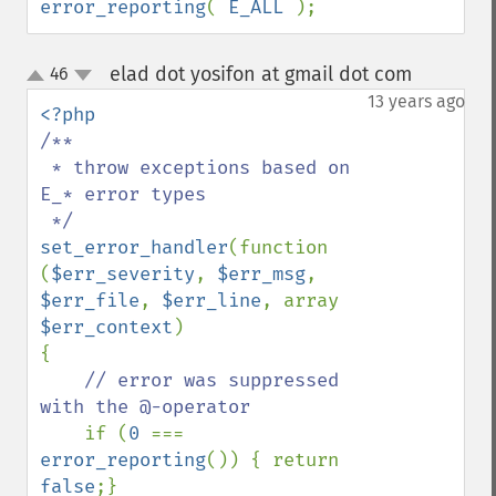
error_reporting
( 
E_ALL 
);
elad dot yosifon at gmail dot com
46
¶
up
down
13 years ago
/**

 * throw exceptions based on 
E_* error types

set_error_handler
(function 
(
$err_severity
, 
$err_msg
, 
$err_file
, 
$err_line
, array 
$err_context
)

{

// error was suppressed 
with the @-operator

if (
0 
=== 
error_reporting
()) { return 
false
;}
