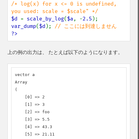
/* log(x) for x <= 0 is undefined, 
$d 
= 
scale_by_log
(
$a
, -
2.5
var_dump
(
$d
); 
?>
上の例の出力は、 たとえば以下のようになります。
vector a

Array

(

    [0] => 2

    [1] => 3

    [2] => foo

    [3] => 5.5

    [4] => 43.3

    [5] => 21.11
