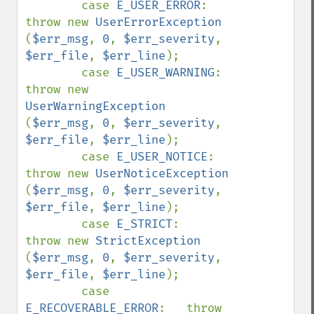
        case 
E_USER_ERROR
:          
throw new 
UserErrorException        
(
$err_msg
, 
0
, 
$err_severity
, 
$err_file
, 
$err_line
);

        case 
E_USER_WARNING
:        
throw new 
UserWarningException      
(
$err_msg
, 
0
, 
$err_severity
, 
$err_file
, 
$err_line
);

        case 
E_USER_NOTICE
:         
throw new 
UserNoticeException       
(
$err_msg
, 
0
, 
$err_severity
, 
$err_file
, 
$err_line
);

        case 
E_STRICT
:              
throw new 
StrictException           
(
$err_msg
, 
0
, 
$err_severity
, 
$err_file
, 
$err_line
);

        case 
E_RECOVERABLE_ERROR
:   throw 