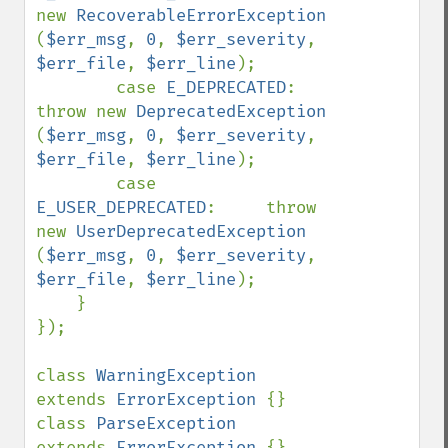
new 
RecoverableErrorException 
(
$err_msg
, 
0
, 
$err_severity
, 
$err_file
, 
$err_line
);

        case 
E_DEPRECATED
:          
throw new 
DeprecatedException       
(
$err_msg
, 
0
, 
$err_severity
, 
$err_file
, 
$err_line
);

        case 
E_USER_DEPRECATED
:     throw 
new 
UserDeprecatedException   
(
$err_msg
, 
0
, 
$err_severity
, 
$err_file
, 
$err_line
);

    }

});

class 
WarningException              
extends 
ErrorException 
{}

class 
ParseException                
extends 
ErrorException 
{}
