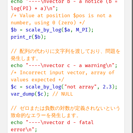
echo 
"----\nvector b - a notice (b = 
log(PI) * a)\n"
/* Value at position $pos is not a 
$b 
= 
scale_by_log
(
$a
, 
M_PI
print_r
(
$b
);

// 配列の代わりに文字列を渡しており、問題を
echo 
"----\nvector c - a warning\n"
/* Incorrect input vector, array of 
$c 
= 
scale_by_log
(
"not array"
, 
2.3
var_dump
(
$c
); 
// NULL

// ゼロまたは負数の対数が定義されないという
echo 
"----\nvector d - fatal 
error\n"