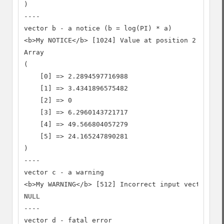
)

----

vector b - a notice (b = log(PI) * a)

<b>My NOTICE</b> [1024] Value at position 2 is not
Array

(

    [0] => 2.2894597716988

    [1] => 3.4341896575482

    [2] => 0

    [3] => 6.2960143721717

    [4] => 49.566804057279

    [5] => 24.165247890281

)

----

vector c - a warning

<b>My WARNING</b> [512] Incorrect input vector, ar
NULL

----

vector d - fatal error
