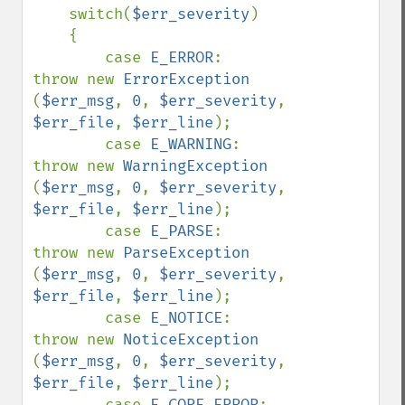
    switch(
$err_severity
)

    {

        case 
E_ERROR
:               
throw new 
ErrorException            
(
$err_msg
, 
0
, 
$err_severity
, 
$err_file
, 
$err_line
);

        case 
E_WARNING
:             
throw new 
WarningException          
(
$err_msg
, 
0
, 
$err_severity
, 
$err_file
, 
$err_line
);

        case 
E_PARSE
:               
throw new 
ParseException            
(
$err_msg
, 
0
, 
$err_severity
, 
$err_file
, 
$err_line
);

        case 
E_NOTICE
:              
throw new 
NoticeException           
(
$err_msg
, 
0
, 
$err_severity
, 
$err_file
, 
$err_line
);

        case 
E_CORE_ERROR
:          