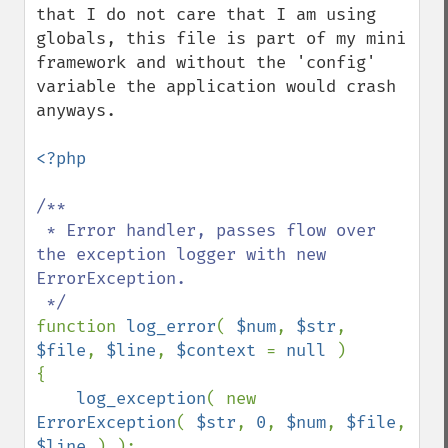
that I do not care that I am using 
globals, this file is part of my mini 
framework and without the 'config' 
variable the application would crash 
anyways.

<?php

/**

 * Error handler, passes flow over 
the exception logger with new 
ErrorException.

function 
log_error
( 
$num
, 
$str
, 
$file
, 
$line
, 
$context 
= 
null 
)

{

log_exception
( new 
ErrorException
( 
$str
, 
0
, 
$num
, 
$file
, 
$line 
) );
