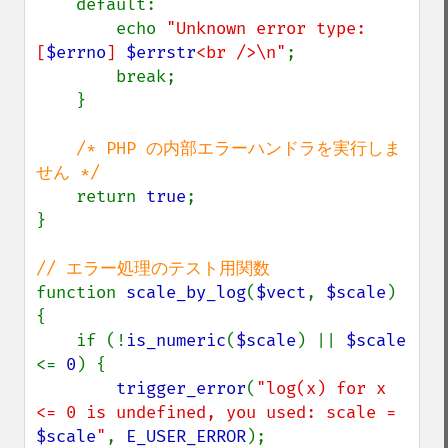
    default:

        echo 
"Unknown error type: 
[
$errno
] 
$errstr
<br />\n"
;

        break;

    }

/* PHP の内部エラーハンドラを実行しま
せん */

return 
true
;

}

function 
scale_by_log
(
$vect
, 
$scale
)

{

    if (!
is_numeric
(
$scale
) || 
$scale 
<= 
0
) {

trigger_error
(
"log(x) for x 
<= 0 is undefined, you used: scale = 
$scale
"
, 
E_USER_ERROR
);
