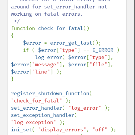
around for set_error_handler not 
working on fatal errors.

function 
check_for_fatal
()

{

$error 
= 
error_get_last
();

    if ( 
$error
[
"type"
] == 
E_ERROR 
)

log_error
( 
$error
[
"type"
], 
$error
[
"message"
], 
$error
[
"file"
], 
$error
[
"line"
] );

}

register_shutdown_function
( 
"check_for_fatal" 
set_error_handler
( 
"log_error" 
set_exception_handler
( 
"log_exception" 
ini_set
( 
"display_errors"
, 
"off" 