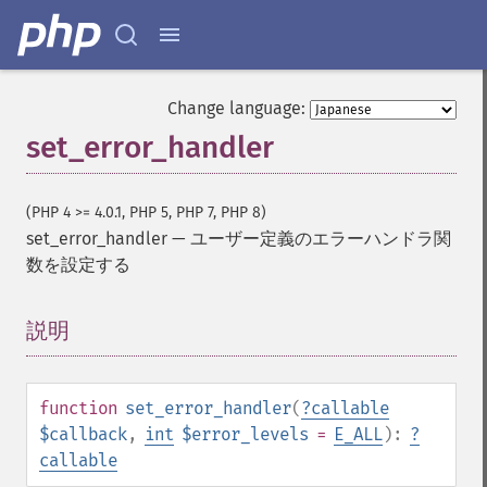
Change language:
set_error_handler
(PHP 4 >= 4.0.1, PHP 5, PHP 7, PHP 8)
set_error_handler
—
ユーザー定義のエラーハンドラ関
数を設定する
説明
¶
function
set_error_handler
(
?
callable
$callback
,
int
$error_levels
=
E_ALL
):
?
callable