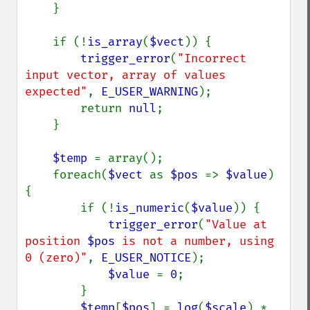
    }

    if (!
is_array
(
$vect
)) {

trigger_error
(
"Incorrect 
input vector, array of values 
expected"
, 
E_USER_WARNING
);

        return 
null
;

    }

$temp 
= array();

    foreach(
$vect 
as 
$pos 
=> 
$value
) 
{

        if (!
is_numeric
(
$value
)) {

trigger_error
(
"Value at 
position 
$pos
 is not a number, using 
0 (zero)"
, 
E_USER_NOTICE
);

$value 
= 
0
;

        }

$temp
[
$pos
] = 
log
(
$scale
) * 