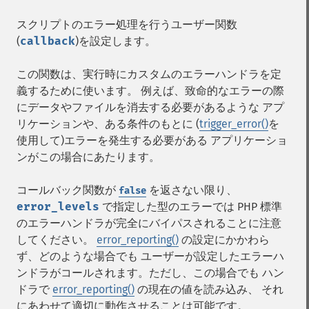
スクリプトのエラー処理を行うユーザー関数
(
callback
)を設定します。
この関数は、実行時にカスタムのエラーハンドラを定
義するために使います。 例えば、致命的なエラーの際
にデータやファイルを消去する必要があるような アプ
リケーションや、ある条件のもとに (
trigger_error()
を
使用して)エラーを発生する必要がある アプリケーショ
ンがこの場合にあたります。
コールバック関数が
を返さない限り、
false
error_levels
で指定した型のエラーでは PHP 標準
のエラーハンドラが完全にバイパスされることに注意
してください。
error_reporting()
の設定にかかわら
ず、どのような場合でも ユーザーが設定したエラーハ
ンドラがコールされます。ただし、この場合でも ハン
ドラで
error_reporting()
の現在の値を読み込み、 それ
にあわせて適切に動作させることは可能です。