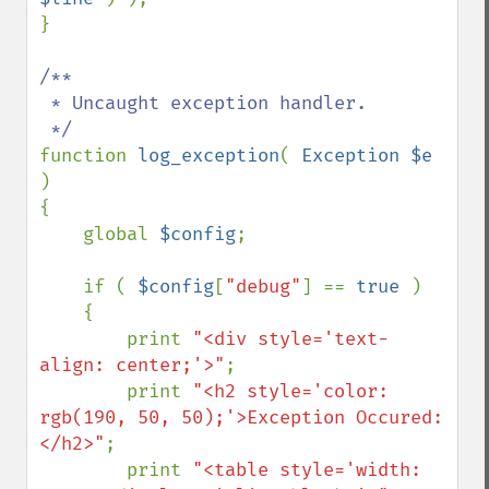
}

/**

 * Uncaught exception handler.

function 
log_exception
( 
Exception $e 
)

{

    global 
$config
;

    if ( 
$config
[
"debug"
] == 
true 
)

    {

        print 
"<div style='text-
align: center;'>"
;

        print 
"<h2 style='color: 
rgb(190, 50, 50);'>Exception Occured:
</h2>"
;

        print 
"<table style='width: 