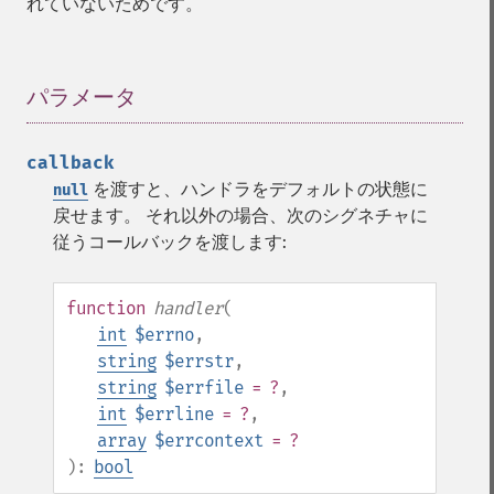
れていないためです。
パラメータ
¶
callback
を渡すと、ハンドラをデフォルトの状態に
null
戻せます。 それ以外の場合、次のシグネチャに
従うコールバックを渡します:
function
handler
(
int
$errno
,
string
$errstr
,
string
$errfile
= ?
,
int
$errline
= ?
,
array
$errcontext
= ?
):
bool