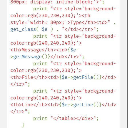
800px; display: inline-block;'>"
;

        print 
"<tr style='background-
color:rgb(230,230,230);'><th 
style='width: 80px;'>Type</th><td>" 
. 
get_class
( 
$e 
) . 
"</td></tr>"
;

        print 
"<tr style='background-
color:rgb(240,240,240);'>
<th>Message</th><td>
{
$e
-
>
getMessage
()}
</td></tr>"
;

        print 
"<tr style='background-
color:rgb(230,230,230);'>
<th>File</th><td>
{
$e
->
getFile
()}
</td>
</tr>"
;

        print 
"<tr style='background-
color:rgb(240,240,240);'>
<th>Line</th><td>
{
$e
->
getLine
()}
</td>
</tr>"
;

        print 
"</table></div>"
;

    }
