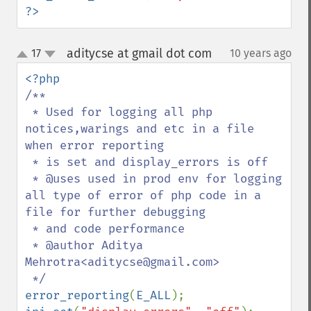
?>
aditycse at gmail dot com
17
10 years ago
¶
up
down
/**

 * Used for logging all php 
notices,warings and etc in a file 
when error reporting

 * is set and display_errors is off

 * @uses used in prod env for logging 
all type of error of php code in a 
file for further debugging

 * and code performance

 * @author Aditya 
Mehrotra<aditycse@gmail.com>

error_reporting
(
E_ALL