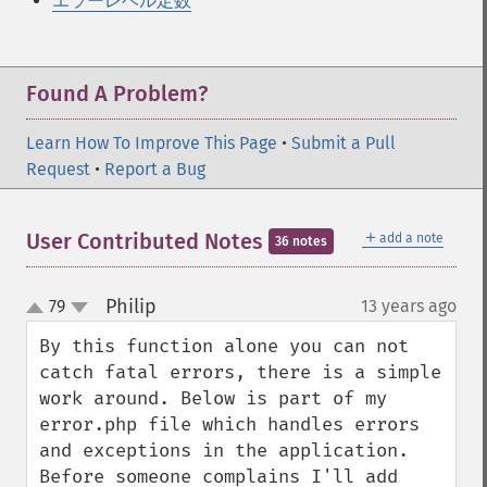
エラーレベル定数
Found A Problem?
Learn How To Improve This Page
•
Submit a Pull
Request
•
Report a Bug
＋
User Contributed Notes
add a note
36 notes
Philip
79
13 years ago
¶
up
down
By this function alone you can not 
catch fatal errors, there is a simple 
work around. Below is part of my 
error.php file which handles errors 
and exceptions in the application. 
Before someone complains I'll add 