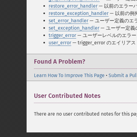
restore_error_handler
— 以前のエラー
restore_exception_handler
— 以前の例
set_error_handler
— ユーザー定義のエ
set_exception_handler
— ユーザー定
trigger_error
— ユーザーレベルのエラー
user_error
— trigger_error のエイリアス
Found A Problem?
Learn How To Improve This Page
•
Submit a Pul
User Contributed Notes
There are no user contributed notes for this pa