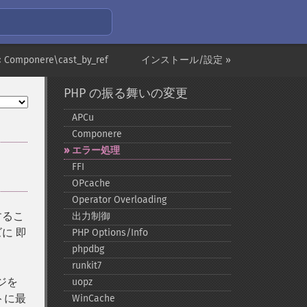
« Componere\cast_by_ref
インストール/設定 »
PHP の振る舞いの変更
APCu
Componere
エラー処理
FFI
OPcache
Operator Overloading
するこ
出力制御
に 即
PHP Options/Info
phpdbg
runkit7
ジを
uopz
トに最
WinCache