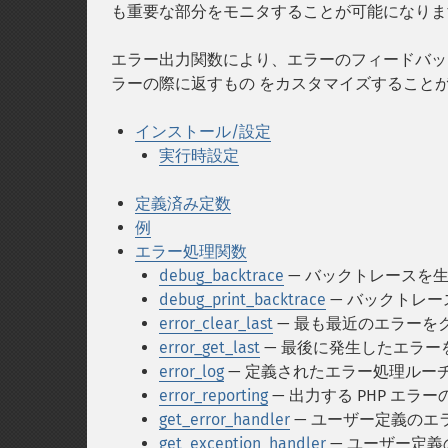
も重要な部分をモニタすることが可能になりま
エラー出力関数により、エラーのフィードバッ
ラーの際に返すもの をカスタマイズすること
インストール/設定
実行時設定
定義済み定数
例
エラー処理関数
debug_backtrace
— バックトレースを
debug_print_backtrace
— バックトレー
error_clear_last
— 最も最近のエラーを
error_get_last
— 最後に発生したエラー
error_log
— 定義されたエラー処理ルー
error_reporting
— 出力する PHP エラ
get_error_handler
— ユーザー定義のエ
get_exception_handler
— ユーザー定