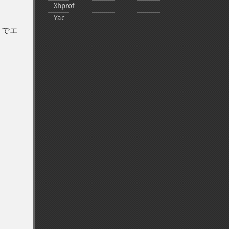
Xhprof
Yac
までエ