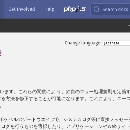
Get Involved
Help
Search docs
Change language:
録
¶
います。これらの関数によ り、独自のエラー処理規則を定義
する方法を修正することが可能になります。これにより、ニーズ
。
はポケベルのゲートウエイ に!)、システムログ等に直接メッセー
ログを行うものを選択したり、アプリケーションやWebサイ 