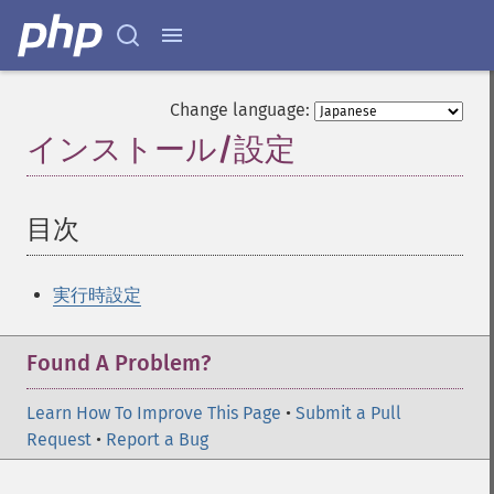
Change language:
インストール/設定
¶
目次
¶
実行時設定
Found A Problem?
Learn How To Improve This Page
•
Submit a Pull
Request
•
Report a Bug