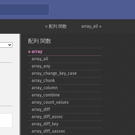
« 配列 関数
array_all »
配列 関数
array
array_​all
array_​any
array_​change_​key_​case
array_​chunk
array_​column
array_​combine
array_​count_​values
array_​diff
array_​diff_​assoc
array_​diff_​key
array_​diff_​uassoc