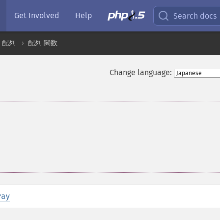
Get Involved
Help
Search docs
配列
配列 関数
Change language:
ray