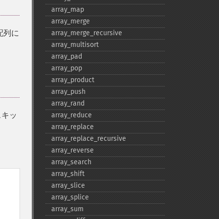
array_​map
array_​merge
配列に
array_​merge_​recursive
array_​multisort
array_​pad
array_​pop
array_​product
array_​push
array_​rand
スキッ
array_​reduce
array_​replace
array_​replace_​recursive
array_​reverse
array_​search
array_​shift
array_​slice
array_​splice
array_​sum