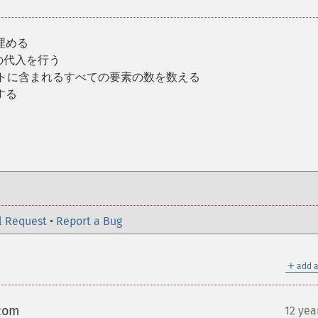
埋める
の代入を行う
ブジェクトに含まれるすべての要素の数を数える
する
l Request
•
Report a Bug
＋
add a
 com
12 yea
¶