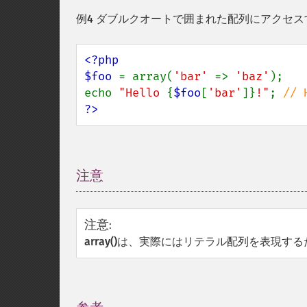
例4 ダブルクオートで囲まれた配列にアクセス
<?php

$foo 
= array(
'bar' 
=> 
'baz'
);

echo 
"Hello 
{
$foo
[
'bar'
]}
!"
; 
?>
注意
¶
注意
:
array()
は、実際にはリテラル配列を表現する