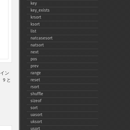
key
key_​exists
krsort
ksort
list
natcasesort
natsort
next
pos
prev
はイン
range
9 と
reset
rsort
shuffle
sizeof
sort
uasort
uksort
usort