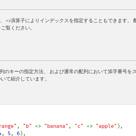
は、
演算子によりインデックスを指定することもできます。 
=>
をご覧ください。
列のキーの指定方法、 および通常の配列において添字番号を
ついて紹介しています。
range"
, 
"b" 
=> 
"banana"
, 
"c" 
=> 
"apple"
),

4
, 
5
, 
6
),
