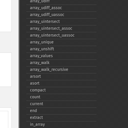
array_​udiff
array_​udiff_​assoc
array_​udiff_​uassoc
array_​uintersect
array_​uintersect_​assoc
array_​uintersect_​uassoc
array_​unique
array_​unshift
array_​values
array_​walk
array_​walk_​recursive
arsort
asort
compact
count
current
end
extract
in_​array