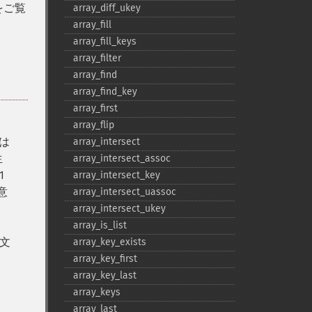
をご覧
array_​diff_​ukey
array_​fill
array_​fill_​keys
array_​filter
array_​find
array_​find_​key
array_​first
array_​flip
たは
array_​intersect
生
array_​intersect_​assoc
1
array_​intersect_​key
意
array_​intersect_​uassoc
array_​intersect_​ukey
array_​is_​list
文
array_​key_​exists
array_​key_​first
array_​key_​last
array_​keys
array_​last