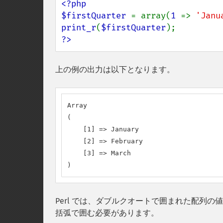
<?php

$firstQuarter 
= array(
1 
=> 
'Janu
print_r
(
$firstQuarter
?>
上の例の出力は以下となります。
Array

(

    [1] => January

    [2] => February

    [3] => March

)
Perl では、ダブルクオートで囲まれた配列の
括弧で囲む必要があります。