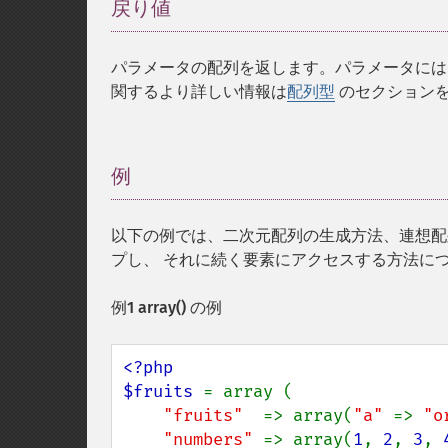
戻り値
¶
パラメータの配列を返します。パラメータに
関するより詳しい情報は
配列型
のセクション
例
¶
以下の例では、二次元配列の生成方法、連想配
プし、 それに続く要素にアクセスする方法に
例1
array()
の例
<?php

$fruits 
= array (

"fruits"  
=> array(
"a" 
=> 
"o
"numbers" 
=> array(
1
, 
2
, 
3
, 