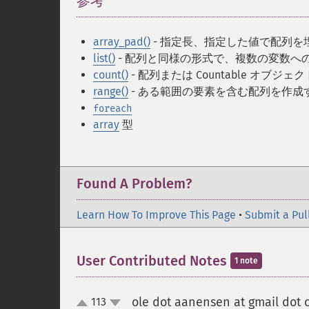
参考
¶
array_pad()
- 指定長、指定した値で配列を
list()
- 配列と同様の形式で、複数の変数へ
count()
- 配列または Countable オ
range()
- ある範囲の要素を含む配列を作成
foreach
array
型
Found A Problem?
Learn How To Improve This Page
•
Submit a Pul
User Contributed Notes
1 note
ole dot aanensen at gmail dot
113
up