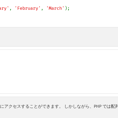
ary'
, 
'February'
, 
'March'
値にアクセスすることができます。 しかしながら、PHP では配