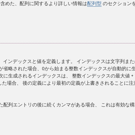
 も含めた、配列に関するより詳しい情報は
配列型
のセクション
ues" で、インデックスと値を定義します。 インデックスは文字列ま
が省略された場合、0から始まる整数インデックスが自動的に
に生成されるインデックスは、 整数インデックスの最大値 + 
した場合、 後の定義により最初の定義が上書きされることに注
た配列エントリの後に続くカンマがある場合、 これは有効な構