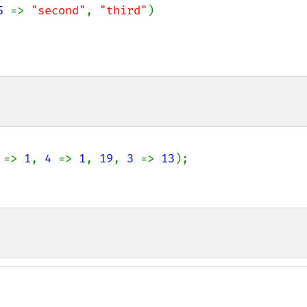
5 
=> 
"second"
, 
"third"
)

 
=> 
1
, 
4 
=> 
1
, 
19
, 
3 
=> 
13