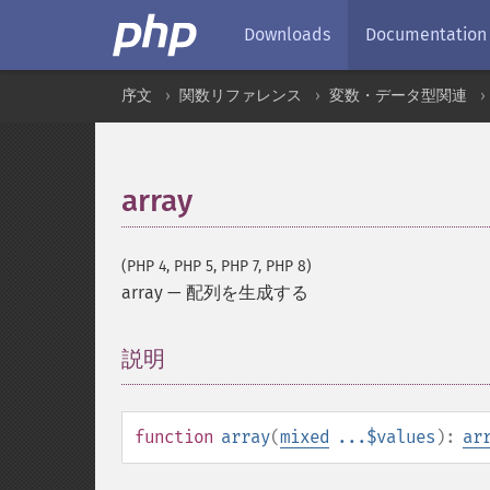
Downloads
Documentation
序文
関数リファレンス
変数・データ型関連
array
(PHP 4, PHP 5, PHP 7, PHP 8)
array
—
配列を生成する
説明
¶
function
array
(
mixed
...$values
):
ar