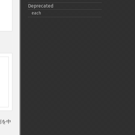
Deprecated
each
列を中