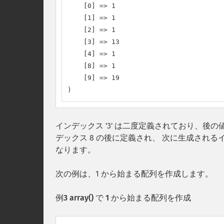
    [0] => 1

    [1] => 1

    [2] => 1

    [3] => 13

    [4] => 1

    [8] => 1

    [9] => 19

)
インデックス '3' は二度定義されており、後の
デックス 8 の後に定義され、 次に生成されるイン
なります。
次の例は、1 から始まる配列を作成します。
例3
array()
で 1 から始まる配列を作成