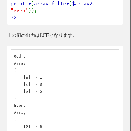
print_r
(
array_filter
(
$array2
, 
"even"
?>
上の例の出力は以下となります。
Odd :

Array

(

    [a] => 1

    [c] => 3

    [e] => 5

)

Even:

Array

(

    [0] => 6
