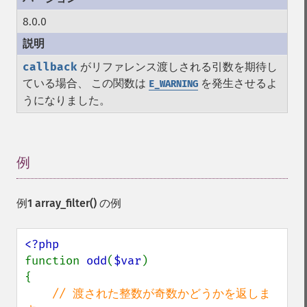
8.0.0
callback
がリファレンス渡しされる引数を期待し
ている場合、 この関数は
を発生させるよ
E_WARNING
うになりました。
例
¶
例1
array_filter()
の例
function 
odd
(
$var
)

{

// 渡された整数が奇数かどうかを返しま