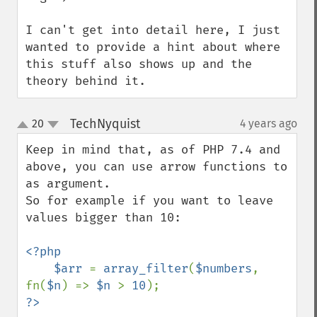
I can't get into detail here, I just 
wanted to provide a hint about where 
this stuff also shows up and the 
theory behind it.
TechNyquist
20
4 years ago
¶
up
down
Keep in mind that, as of PHP 7.4 and 
above, you can use arrow functions to 
as argument.

So for example if you want to leave 
values bigger than 10:

<?php

    $arr 
= 
array_filter
(
$numbers
, 
fn(
$n
) => 
$n 
> 
10