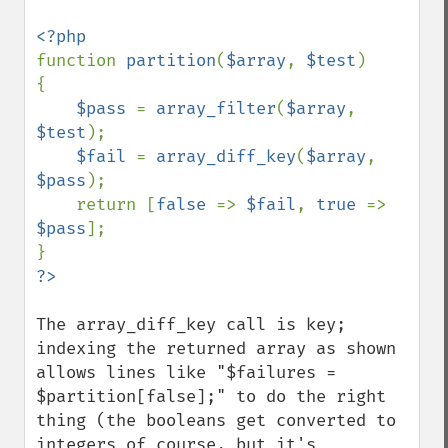
function 
partition
(
$array
, 
$test
)

{

$pass 
= 
array_filter
(
$array
, 
$test
);

$fail 
= 
array_diff_key
(
$array
, 
$pass
);

    return [
false 
=> 
$fail
, 
true 
=> 
$pass
];

The array_diff_key call is key; 
indexing the returned array as shown 
allows lines like "$failures = 
$partition[false];" to do the right 
thing (the booleans get converted to 
integers of course, but it's 