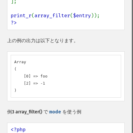
];

print_r
(
array_filter
(
$entry
?>
上の例の出力は以下となります。
Array

(

    [0] => foo

    [2] => -1

)
例3
array_filter()
で
mode
を使う例
<?php
