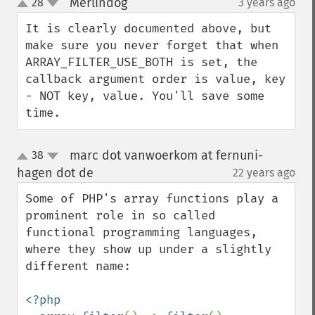
Merlindog
28
3 years ago
¶
up
down
It is clearly documented above, but 
make sure you never forget that when 
ARRAY_FILTER_USE_BOTH is set, the 
callback argument order is value, key 
- NOT key, value. You'll save some 
time.
marc dot vanwoerkom at fernuni-
38
up
down
hagen dot de
22 years ago
¶
Some of PHP's array functions play a 
prominent role in so called 
functional programming languages, 
where they show up under a slightly 
different name:

<?php
