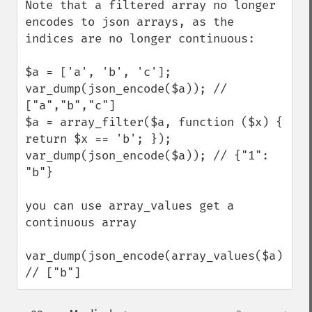
Note that a filtered array no longer 
encodes to json arrays, as the 
indices are no longer continuous:

$a = ['a', 'b', 'c'];

var_dump(json_encode($a)); //  
["a","b","c"]

$a = array_filter($a, function ($x) { 
return $x == 'b'; });

var_dump(json_encode($a)); // {"1": 
"b"}

you can use array_values get a 
continuous array

var_dump(json_encode(array_values($a))); 
// ["b"]