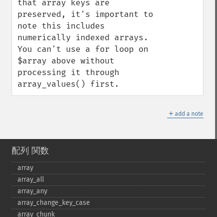
that array keys are 
preserved, it's important to 
note this includes 
numerically indexed arrays. 
You can't use a for loop on 
$array above without 
processing it through 
array_values() first.
＋
add a note
配列 関数
array
array_​all
array_​any
array_​change_​key_​case
array_​chunk