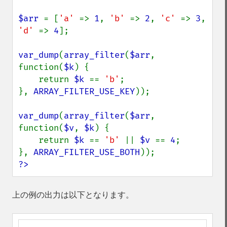
$arr 
= [
'a' 
=> 
1
, 
'b' 
=> 
2
, 
'c' 
=> 
3
, 
'd' 
=> 
4
];

var_dump
(
array_filter
(
$arr
, 
function(
$k
) {

    return 
$k 
== 
'b'
;

}, 
ARRAY_FILTER_USE_KEY
));

var_dump
(
array_filter
(
$arr
, 
function(
$v
, 
$k
) {

    return 
$k 
== 
'b' 
|| 
$v 
== 
4
;

}, 
ARRAY_FILTER_USE_BOTH
?>
上の例の出力は以下となります。