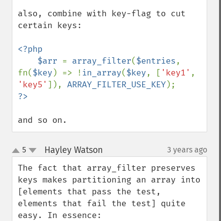
also, combine with key-flag to cut 
certain keys:

<?php

    $arr 
= 
array_filter
(
$entries
, 
fn(
$key
) => !
in_array
(
$key
, [
'key1'
, 
'key5'
]), 
ARRAY_FILTER_USE_KEY
and so on.
Hayley Watson
5
3 years ago
¶
up
down
The fact that array_filter preserves 
keys makes partitioning an array into 
[elements that pass the test, 
elements that fail the test] quite 
easy. In essence:
