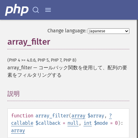
Change language:
array_filter
(PHP 4 >= 4.0.6, PHP 5, PHP 7, PHP 8)
array_filter
—
コールバック関数を使用して、配列の要
素をフィルタリングする
説明
¶
function
array_filter
(
array
$array
,
?
callable
$callback
=
null
,
int
$mode
= 0
):
array