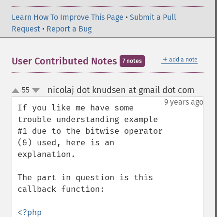
Learn How To Improve This Page
•
Submit a Pull
Request
•
Report a Bug
＋
User Contributed Notes
add a note
7 notes
nicolaj dot knudsen at gmail dot com
55
¶
up
down
9 years ago
If you like me have some 
trouble understanding example 
#1 due to the bitwise operator 
(&) used, here is an 
explanation.

The part in question is this 
callback function:
