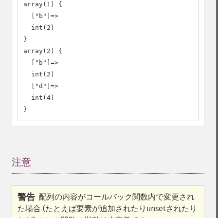
array(1) {

  ["b"]=>

  int(2)

}

array(2) {

  ["b"]=>

  int(2)

  ["d"]=>

  int(4)

}
注意
¶
警告
配列の内容がコールバック関数内で変更され
た場合 (たとえば要素が追加されたりunsetされたり