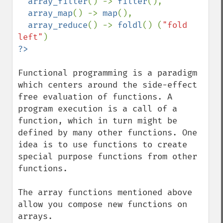
  array_filter
() -> 
filter
(),

array_map
() -> 
map
(), 

array_reduce
() -> 
foldl
() (
"fold 
left"
Functional programming is a paradigm 
which centers around the side-effect 
free evaluation of functions. A 
program execution is a call of a 
function, which in turn might be 
defined by many other functions. One 
idea is to use functions to create 
special purpose functions from other 
functions.

The array functions mentioned above 
allow you compose new functions on 
arrays. 
