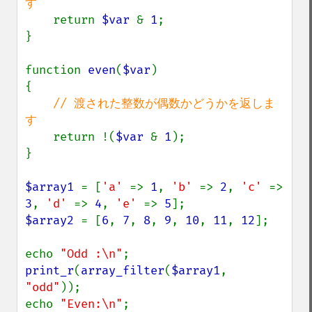
す

return 
$var 
& 
1
;

}

function 
even
(
$var
)

{

// 渡された整数が偶数かどうかを返しま
す

return !(
$var 
& 
1
);

}

$array1 
= [
'a' 
=> 
1
, 
'b' 
=> 
2
, 
'c' 
=> 
3
, 
'd' 
=> 
4
, 
'e' 
=> 
5
$array2 
= [
6
, 
7
, 
8
, 
9
, 
10
, 
11
, 
12
];

echo 
"Odd :\n"
print_r
(
array_filter
(
$array1
, 
"odd"
));

echo 
"Even:\n"