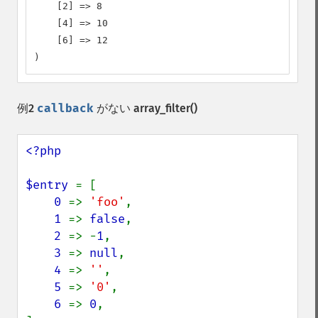
    [2] => 8

    [4] => 10

    [6] => 12

)
例2
callback
がない
array_filter()
<?php

$entry 
= [

0 
=> 
'foo'
,

1 
=> 
false
,

2 
=> -
1
,

3 
=> 
null
,

4 
=> 
''
,

5 
=> 
'0'
,

6 
=> 
0
,
