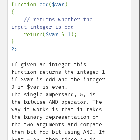
function 
odd
(
$var
)

{

// returns whether the 
input integer is odd

return(
$var 
& 
1
);

If given an integer this 
function returns the integer 1 
if $var is odd and the integer 
0 if $var is even.

The single ampersand, &, is 
the bitwise AND operator. The 
way it works is that it takes 
the binary representation of 
the two arguments and compare 
them bit for bit using AND. If 
$var = 45, then since 45 in 