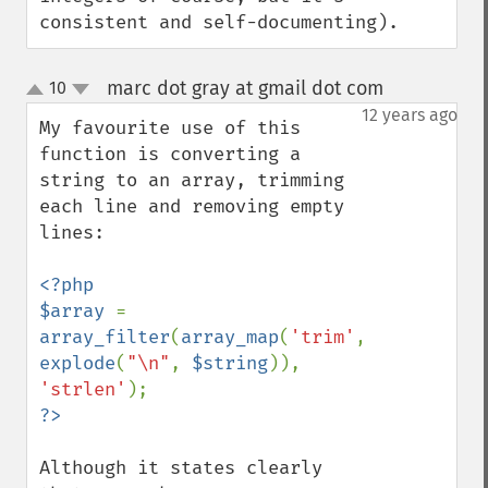
consistent and self-documenting).
marc dot gray at gmail dot com
10
¶
up
down
12 years ago
My favourite use of this 
function is converting a 
string to an array, trimming 
each line and removing empty 
lines:

<?php

$array 
= 
array_filter
(
array_map
(
'trim'
, 
explode
(
"\n"
, 
$string
)), 
'strlen'
Although it states clearly 