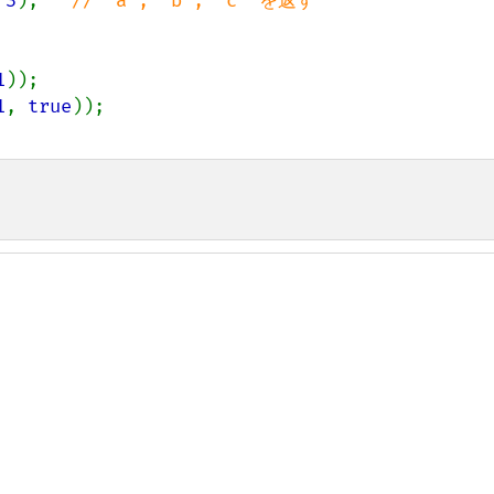
 
3
);   
// "a", "b", "c" を返す

1
1
, 
true