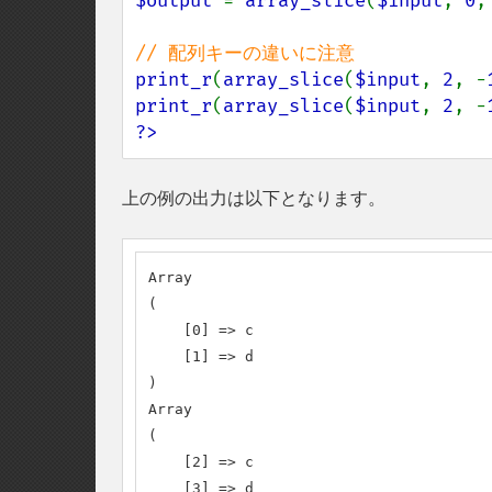
$output 
= 
array_slice
(
$input
, 
0
,
print_r
(
array_slice
(
$input
, 
2
, -
print_r
(
array_slice
(
$input
, 
2
, -
?>
上の例の出力は以下となります。
Array

(

    [0] => c

    [1] => d

)

Array

(

    [2] => c

    [3] => d
