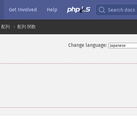
Get Involved
Help
Search docs
配列
配列 関数
Change language: