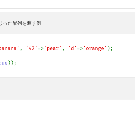
じった配列を渡す例
banana'
, 
'42'
=>
'pear'
, 
'd'
=>
'orange'
rue