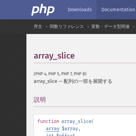
Downloads
Documentation
序文
関数リファレンス
変数・データ型関連
array_slice
(PHP 4, PHP 5, PHP 7, PHP 8)
array_slice
—
配列の一部を展開する
説明
¶
function
array_slice
(
array
$array
,
int
$offset
,