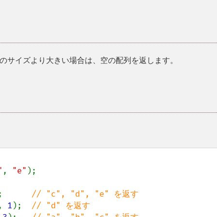
のサイズより大きい場合は、空の配列を返します。
"
, 
"e"
);

;      
, 
1
);  