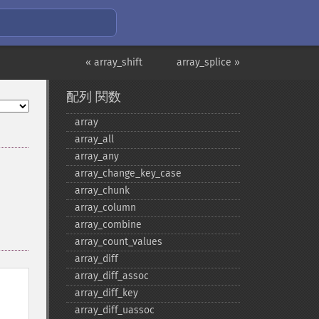
« array_shift
array_splice »
配列 関数
array
array_​all
array_​any
array_​change_​key_​case
array_​chunk
array_​column
array_​combine
array_​count_​values
array_​diff
array_​diff_​assoc
array_​diff_​key
array_​diff_​uassoc