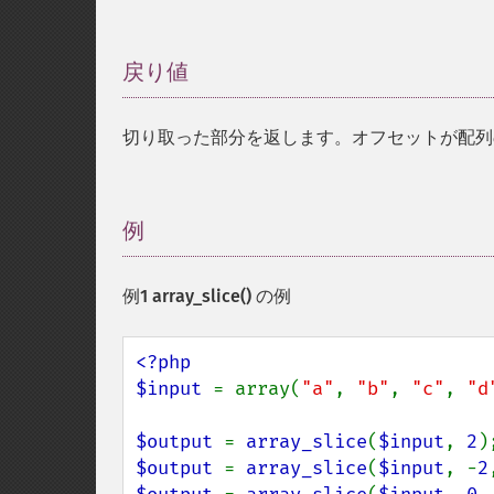
戻り値
¶
切り取った部分を返します。オフセットが配列
例
¶
例1
array_slice()
の例
<?php

$input 
= array(
"a"
, 
"b"
, 
"c"
, 
"d
$output 
= 
array_slice
(
$input
, 
2
)
$output 
= 
array_slice
(
$input
, -
2