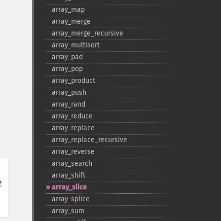
array_​map
array_​merge
array_​merge_​recursive
array_​multisort
array_​pad
array_​pop
array_​product
array_​push
array_​rand
array_​reduce
array_​replace
array_​replace_​recursive
array_​reverse
array_​search
array_​shift
e
array_​slice
array_​splice
array_​sum