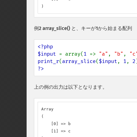
)
例2
array_slice()
と、キーが1から始まる配列
<?php

$input 
= array(
1 
=> 
"a"
, 
"b"
, 
"c
print_r
(
array_slice
(
$input
, 
1
, 
2
?>
上の例の出力は以下となります。
Array

(

    [0] => b

    [1] => c
