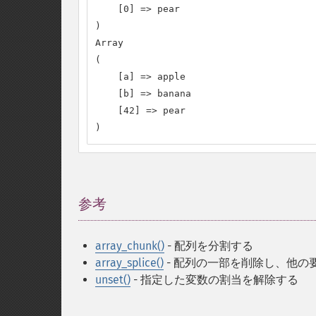
    [0] => pear

)

Array

(

    [a] => apple

    [b] => banana

    [42] => pear

)
参考
¶
array_chunk()
- 配列を分割する
array_splice()
- 配列の一部を削除し、他の
unset()
- 指定した変数の割当を解除する