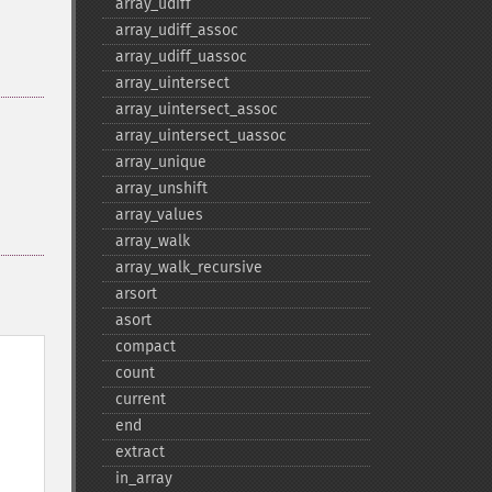
array_​udiff
array_​udiff_​assoc
array_​udiff_​uassoc
array_​uintersect
array_​uintersect_​assoc
array_​uintersect_​uassoc
array_​unique
array_​unshift
array_​values
array_​walk
array_​walk_​recursive
arsort
asort
compact
count
current
end
extract
in_​array