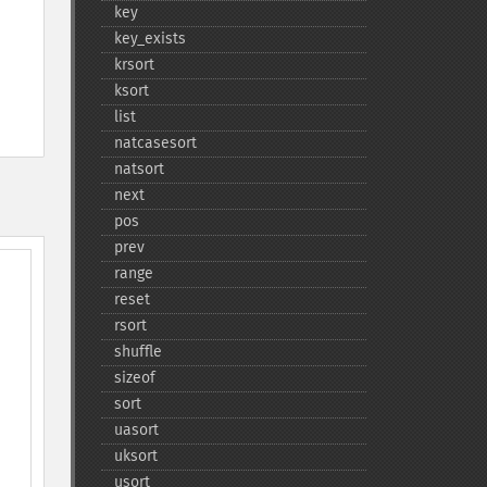
key
key_​exists
krsort
ksort
list
natcasesort
natsort
next
pos
prev
range
reset
rsort
shuffle
sizeof
sort
uasort
uksort
usort