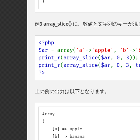
)
例3
array_slice()
に、数値と文字列のキーが混
<?php

$ar 
= array(
'a'
=>
'apple'
, 
'b'
=>
'
print_r
(
array_slice
(
$ar
, 
0
, 
3
print_r
(
array_slice
(
$ar
, 
0
, 
3
, 
t
?>
上の例の出力は以下となります。
Array

(

    [a] => apple

    [b] => banana
