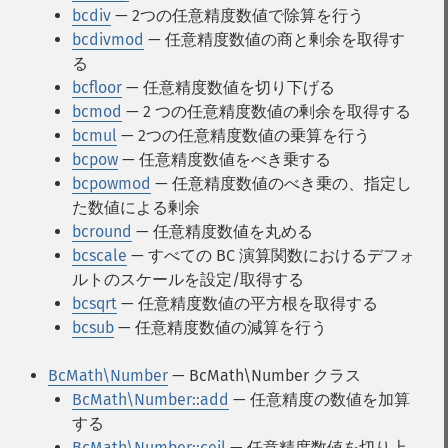
bcdiv
— 2つの任意精度数値で除算を行う
bcdivmod
— 任意精度数値の商と剰余を取得す
る
bcfloor
— 任意精度数値を切り下げる
bcmod
— 2 つの任意精度数値の剰余を取得する
bcmul
— 2つの任意精度数値の乗算を行う
bcpow
— 任意精度数値をべき乗する
bcpowmod
— 任意精度数値のべき乗の、指定し
た数値による剰余
bcround
— 任意精度数値を丸める
bcscale
— すべての BC 演算関数におけるデフォ
ルトのスケールを設定/取得する
bcsqrt
— 任意精度数値の平方根を取得する
bcsub
— 任意精度数値の減算を行う
BcMath\Number
— BcMath\Number クラス
BcMath\Number::add
— 任意精度の数値を加算
する
BcMath\Number::ceil
— 任意精度数値を切り上