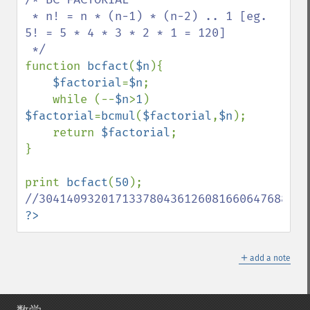
 * n! = n * (n-1) * (n-2) .. 1 [eg. 
5! = 5 * 4 * 3 * 2 * 1 = 120]

function 
bcfact
(
$n
){

$factorial
=
$n
;

    while (--
$n
>
1
) 
$factorial
=
bcmul
(
$factorial
,
$n
);

    return 
$factorial
;

}

print 
bcfact
(
50
?>
＋
add a note