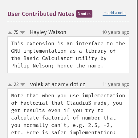
＋
User Contributed Notes
add a note
3 notes
Hayley Watson
75
10 years ago
¶
up
down
This extension is an interface to the 
GNU implementation as a library of 
the Basic Calculator utility by 
Philip Nelson; hence the name.
volek at adamv dot cz
22
11 years ago
¶
up
down
Note that when you use implementation 
of factorial that ClaudiuS made, you 
get results even if you try to 
calculate factorial of number that 
you normally can't, e.g. 2.5, -2, 