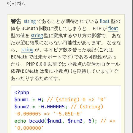
.
9]*)?$/
警告
string
であることが期待されている
float
型の
値を BCMath 関数に渡してしまうと、 PHP が
float
型の値を
string
型に変換するやり方の影響で、 あな
たが望む結果にならない可能性があります。 なぜな
ら、
string
が、ネイピア数を使った表記 (これは
BCMath では未サポートです) である可能性があっ
たり、 PHP 8.0.0 以前では 小数点の記号がロケール
依存(BCMath は常に小数点(.)を期待しています) で
あったりするためです。
<?php

$num1 
= 
0
; 
$num2 
= -
0.000005
; 
// (string) 
echo 
bcadd
(
$num1
, 
$num2
, 
6
); 
// => 
'0.000000'
