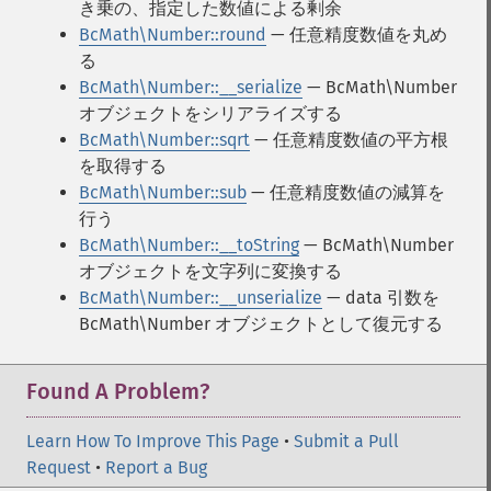
き乗の、指定した数値による剰余
BcMath\Number::round
— 任意精度数値を丸め
る
BcMath\Number::__serialize
— BcMath\Number
オブジェクトをシリアライズする
BcMath\Number::sqrt
— 任意精度数値の平方根
を取得する
BcMath\Number::sub
— 任意精度数値の減算を
行う
BcMath\Number::__toString
— BcMath\Number
オブジェクトを文字列に変換する
BcMath\Number::__unserialize
— data 引数を
BcMath\Number オブジェクトとして復元する
Found A Problem?
Learn How To Improve This Page
•
Submit a Pull
Request
•
Report a Bug