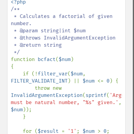
/**

 * Calculates a factorial of given 
number.

 * @param string|int $num

 * @throws InvalidArgumentException

 * @return string

function 
bcfact
(
$num
)

{

    if (!
filter_var
(
$num
, 
FILTER_VALIDATE_INT
) || 
$num 
<= 
0
) {

        throw new 
InvalidArgumentException
(
sprintf
(
'Argument
must be natural number, "%s" given.'
, 
$num
));

    }

    for (
$result 
= 
'1'
; 
$num 
> 
0
; 