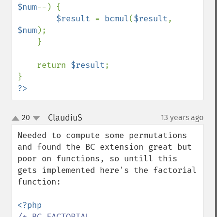
$num
--) {

$result 
= 
bcmul
(
$result
, 
$num
);

    }

    return 
$result
;

?>
ClaudiuS
20
13 years ago
¶
up
down
Needed to compute some permutations 
and found the BC extension great but 
poor on functions, so untill this 
gets implemented here's the factorial 
function:

/* BC FACTORIAL
