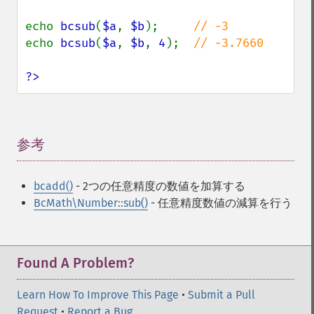
echo 
bcsub
(
$a
, 
$b
);     
echo 
bcsub
(
$a
, 
$b
, 
4
);  
// -3.7660

?>
参考
¶
bcadd()
- 2つの任意精度の数値を加算する
BcMath\Number::sub()
- 任意精度数値の減算を行う
Found A Problem?
Learn How To Improve This Page
•
Submit a Pull
Request
•
Report a Bug