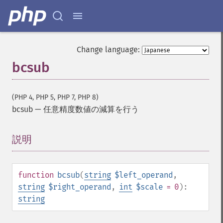
Change language:
bcsub
(PHP 4, PHP 5, PHP 7, PHP 8)
bcsub
—
任意精度数値の減算を行う
説明
¶
function
bcsub
(
string
$left_operand
,
string
$right_operand
,
int
$scale
= 0
):
string