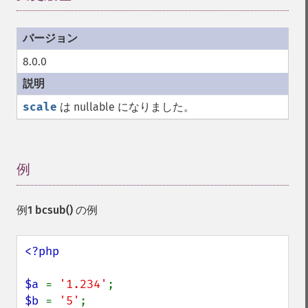
8.0.0
scale
は nullable になりました。
例
¶
例1
bcsub()
の例
<?php

$a 
= 
'1.234'
$b 
= 
'5'
;
