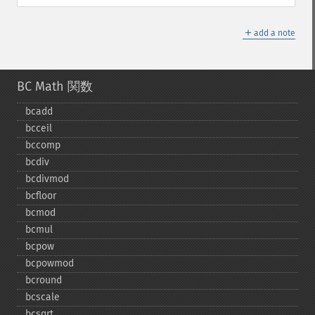
＋
add a note
BC Math 関数
bcadd
bcceil
bccomp
bcdiv
bcdivmod
bcfloor
bcmod
bcmul
bcpow
bcpowmod
bcround
bcscale
bcsqrt