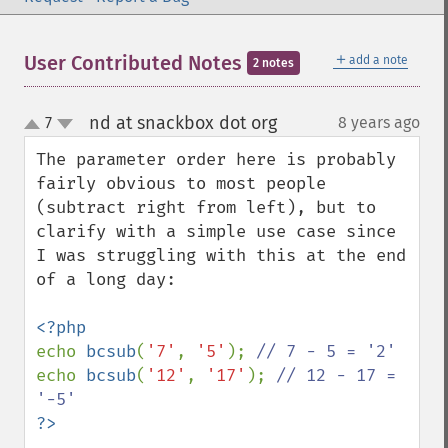
＋
User Contributed Notes
add a note
2 notes
nd at snackbox dot org
7
8 years ago
¶
up
down
The parameter order here is probably 
fairly obvious to most people 
(subtract right from left), but to 
clarify with a simple use case since 
I was struggling with this at the end 
of a long day:

echo 
bcsub
(
'7'
, 
'5'
); 
echo 
bcsub
(
'12'
, 
'17'
); 
// 12 - 17 = 