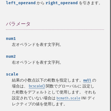
left_operand
から
right_operand
を引きます。
パラメータ
¶
num1
左オペランドを表す文字列。
num2
右オペランドを表す文字列。
scale
結果の小数点以下の桁数を指定します。
の
null
場合は、
bcscale()
関数でグローバルに 設定し
た桁数をデフォルトとして使用します。 それも
設定されていない場合は
INI ディ
bcmath.scale
レクティブの値を使用します。