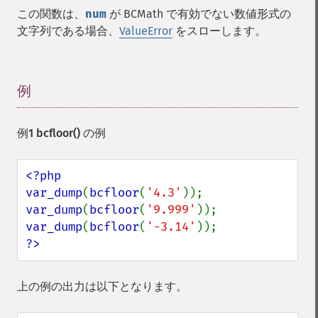
この関数は、
num
が BCMath で有効でない数値形式の
文字列である場合、
ValueError
をスローします。
例
¶
例1
bcfloor()
の例
<?php

var_dump
(
bcfloor
(
'4.3'
var_dump
(
bcfloor
(
'9.999'
var_dump
(
bcfloor
(
'-3.14'
?>
上の例の出力は以下となります。