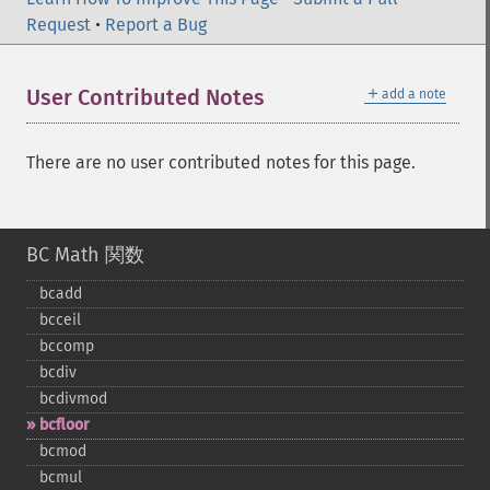
Request
•
Report a Bug
＋
User Contributed Notes
add a note
There are no user contributed notes for this page.
BC Math 関数
bcadd
bcceil
bccomp
bcdiv
bcdivmod
bcfloor
bcmod
bcmul