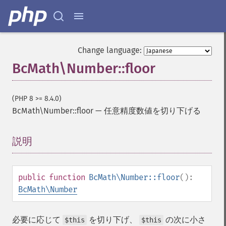
Change language:
BcMath\Number::floor
(PHP 8 >= 8.4.0)
BcMath\Number::floor
—
任意精度数値を切り下げる
説明
¶
public
function
BcMath\Number::floor
():
BcMath\Number
必要に応じて
を切り下げ、
の次に小さ
$this
$this