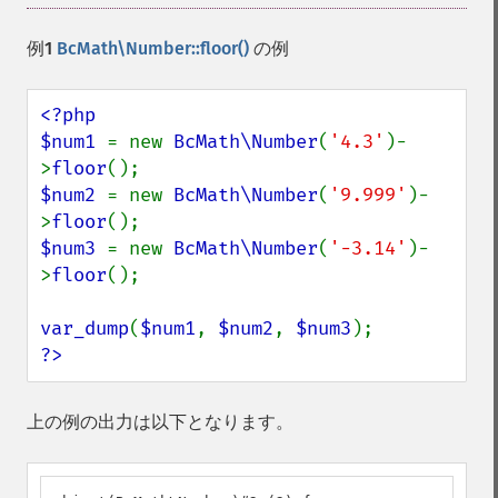
例1
BcMath\Number::floor()
の例
<?php

$num1 
= new 
BcMath\Number
(
'4.3'
)-
>
floor
$num2 
= new 
BcMath\Number
(
'9.999'
)-
>
floor
$num3 
= new 
BcMath\Number
(
'-3.14'
)-
>
floor
();

var_dump
(
$num1
, 
$num2
, 
$num3
?>
上の例の出力は以下となります。