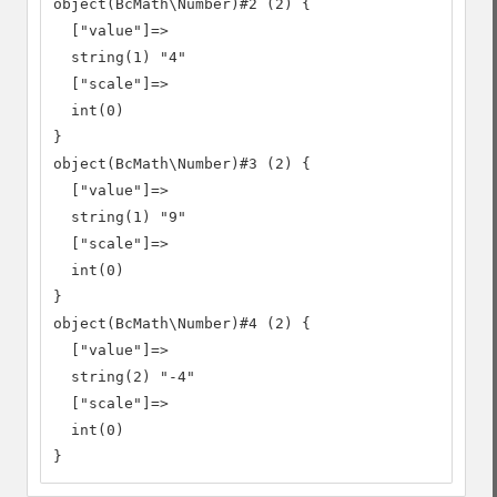
object(BcMath\Number)#2 (2) {

  ["value"]=>

  string(1) "4"

  ["scale"]=>

  int(0)

}

object(BcMath\Number)#3 (2) {

  ["value"]=>

  string(1) "9"

  ["scale"]=>

  int(0)

}

object(BcMath\Number)#4 (2) {

  ["value"]=>

  string(2) "-4"

  ["scale"]=>

  int(0)

}