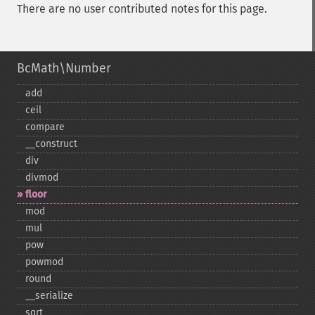
There are no user contributed notes for this page.
BcMath\Number
add
ceil
compare
_​_​construct
div
divmod
floor
mod
mul
pow
powmod
round
_​_​serialize
sqrt