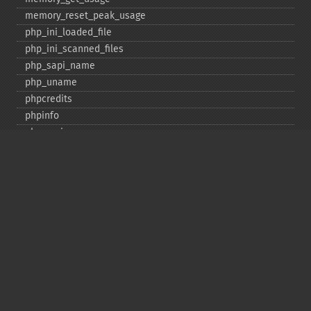
memory_​reset_​peak_​usage
php_​ini_​loaded_​file
php_​ini_​scanned_​files
php_​sapi_​name
php_​uname
phpcredits
phpinfo
phpversion
putenv
set_​include_​path
set_​time_​limit
sys_​get_​temp_​dir
version_​compare
zend_​thread_​id
zend_​version
Deprecated
assert_​options
get_​magic_​quotes_​gpc