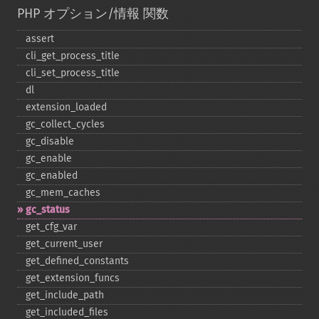
PHP オプション/情報 関数
assert
cli_​get_​process_​title
cli_​set_​process_​title
dl
extension_​loaded
gc_​collect_​cycles
gc_​disable
gc_​enable
gc_​enabled
gc_​mem_​caches
gc_​status
get_​cfg_​var
get_​current_​user
get_​defined_​constants
get_​extension_​funcs
get_​include_​path
get_​included_​files