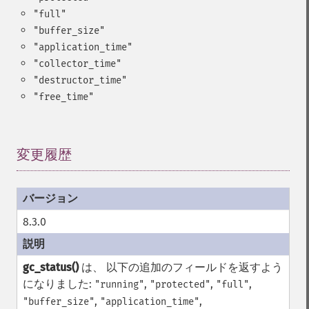
"full"
"buffer_size"
"application_time"
"collector_time"
"destructor_time"
"free_time"
変更履歴
¶
8.3.0
gc_status()
は、 以下の追加のフィールドを返すよう
になりました:
,
,
,
"running"
"protected"
"full"
,
,
"buffer_size"
"application_time"