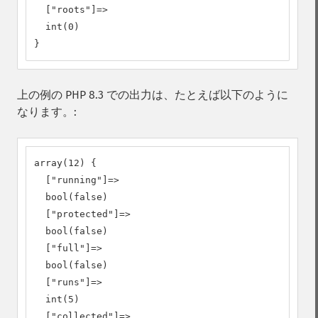
  ["roots"]=>

  int(0)

}
上の例の PHP 8.3 での出力は、たとえば以下のように
なります。:
array(12) {

  ["running"]=>

  bool(false)

  ["protected"]=>

  bool(false)

  ["full"]=>

  bool(false)

  ["runs"]=>

  int(5)

  ["collected"]=>
