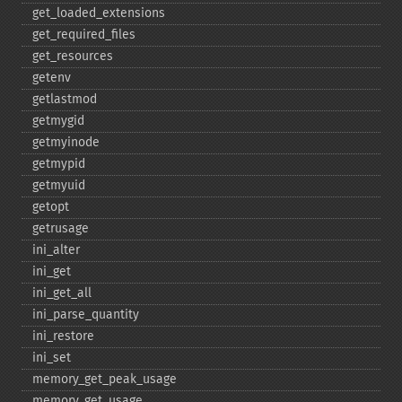
get_​loaded_​extensions
get_​required_​files
get_​resources
getenv
getlastmod
getmygid
getmyinode
getmypid
getmyuid
getopt
getrusage
ini_​alter
ini_​get
ini_​get_​all
ini_​parse_​quantity
ini_​restore
ini_​set
memory_​get_​peak_​usage
memory_​get_​usage