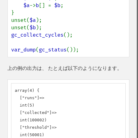
$a
->
b
[] = 
$b
;

}

unset(
$a
);

unset(
$b
gc_collect_cycles
();

var_dump
(
gc_status
());
上の例の出力は、 たとえば以下のようになります。
array(4) {

  ["runs"]=>

  int(5)

  ["collected"]=>

  int(100002)

  ["threshold"]=>

  int(50001)
