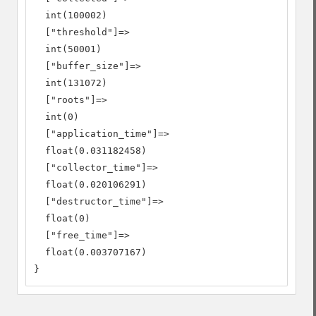
  int(100002)

  ["threshold"]=>

  int(50001)

  ["buffer_size"]=>

  int(131072)

  ["roots"]=>

  int(0)

  ["application_time"]=>

  float(0.031182458)

  ["collector_time"]=>

  float(0.020106291)

  ["destructor_time"]=>

  float(0)

  ["free_time"]=>

  float(0.003707167)

}