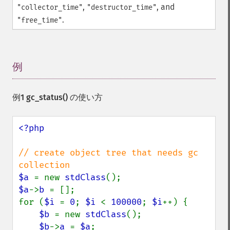
,
, and
"collector_time"
"destructor_time"
.
"free_time"
例
¶
例1
gc_status()
の使い方
<?php

// create object tree that needs gc 
$a 
= new 
stdClass
$a
->
b 
= [];

for (
$i 
= 
0
; 
$i 
< 
100000
; 
$i
++) {

$b 
= new 
stdClass
();

$b
->
a 
= 
$a
;
