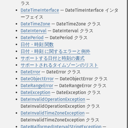
ラス
DateTimeInterface
— DateTimeInterface インタ
ーフェイス
DateTimeZone
— DateTimeZone クラス
DateInterval
— DateInterval クラス
DatePeriod
— DatePeriod クラス
日付・時刻 関数
日付・時刻 に関するエラーと例外
サポートする日付と時刻の書式
サポートされるタイムゾーンのリスト
DateError
— DateError クラス
DateObjectError
— DateObjectError クラス
DateRangeError
— DateRangeError クラス
DateException
— DateException クラス
DateInvalidOperationException
—
DateInvalidOperationException クラス
DateInvalidTimeZoneException
—
DateInvalidTimeZoneException クラス
DateMalformedIntervalStringException
—