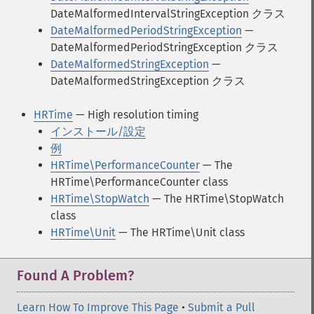
DateMalformedIntervalStringException クラス
DateMalformedPeriodStringException
—
DateMalformedPeriodStringException クラス
DateMalformedStringException
—
DateMalformedStringException クラス
HRTime
— High resolution timing
インストール/設定
例
HRTime\PerformanceCounter
— The
HRTime\PerformanceCounter class
HRTime\StopWatch
— The HRTime\StopWatch
class
HRTime\Unit
— The HRTime\Unit class
Found A Problem?
Learn How To Improve This Page
•
Submit a Pull