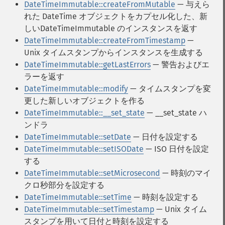
DateTimeImmutable::createFromMutable
— 与えら
れた DateTime オブジェクトをカプセル化した、新
しいDateTimeImmutable のインスタンスを返す
DateTimeImmutable::createFromTimestamp
—
Unix タイムスタンプからインスタンスを生成する
DateTimeImmutable::getLastErrors
— 警告およびエ
ラーを返す
DateTimeImmutable::modify
— タイムスタンプを変
更した新しいオブジェクトを作る
DateTimeImmutable::__set_state
— __set_state ハ
ンドラ
DateTimeImmutable::setDate
— 日付を設定する
DateTimeImmutable::setISODate
— ISO 日付を設定
する
DateTimeImmutable::setMicrosecond
— 時刻のマイ
クロ秒部分を設定する
DateTimeImmutable::setTime
— 時刻を設定する
DateTimeImmutable::setTimestamp
— Unix タイム
スタンプを用いて日付と時刻を設定する