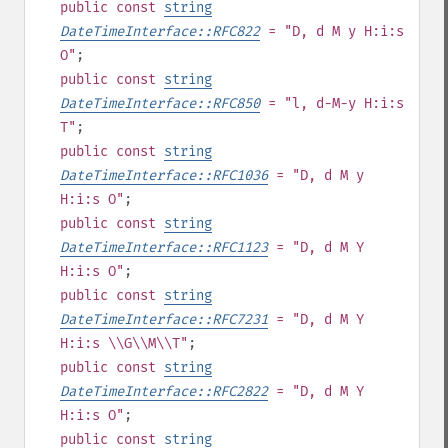
public
const
string
DateTimeInterface::RFC822
= "D, d M y H:i:s
O"
;
public
const
string
DateTimeInterface::RFC850
= "l, d-M-y H:i:s
T"
;
public
const
string
DateTimeInterface::RFC1036
= "D, d M y
H:i:s O"
;
public
const
string
DateTimeInterface::RFC1123
= "D, d M Y
H:i:s O"
;
public
const
string
DateTimeInterface::RFC7231
= "D, d M Y
H:i:s \\G\\M\\T"
;
public
const
string
DateTimeInterface::RFC2822
= "D, d M Y
H:i:s O"
;
public
const
string