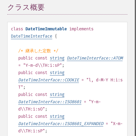
クラス概要
¶
class
DateTimeImmutable
implements
DateTimeInterface
{
/* 継承した定数 */
public
const
string
DateTimeInterface::ATOM
= "Y-m-d\\TH:i:sP"
;
public
const
string
DateTimeInterface::COOKIE
= "l, d-M-Y H:i:s
T"
;
public
const
string
DateTimeInterface::ISO8601
= "Y-m-
d\\TH:i:sO"
;
public
const
string
DateTimeInterface::ISO8601_EXPANDED
= "X-m-
d\\TH:i:sP"
;