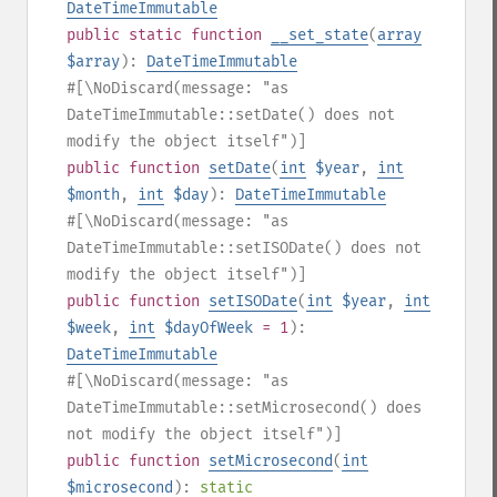
DateTimeImmutable
public
static
function
__set_state
(
array
$array
):
DateTimeImmutable
#[\NoDiscard(message: "as
DateTimeImmutable::setDate() does not
modify the object itself")]
public
function
setDate
(
int
$year
,
int
$month
,
int
$day
):
DateTimeImmutable
#[\NoDiscard(message: "as
DateTimeImmutable::setISODate() does not
modify the object itself")]
public
function
setISODate
(
int
$year
,
int
$week
,
int
$dayOfWeek
= 1
):
DateTimeImmutable
#[\NoDiscard(message: "as
DateTimeImmutable::setMicrosecond() does
not modify the object itself")]
public
function
setMicrosecond
(
int
$microsecond
):
static