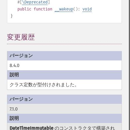
#[
\Deprecated
]
public
function
__wakeup
():
void
}
変更履歴
¶
8.4.0
クラス定数が型付けされました。
7.1.0
DateTimeImmutable
のコンストラクタで構築され