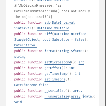
#[\NoDiscard(message: "as
DateTimeImmutable::sub() does not modify
the object itself")]
public
function
sub
(
DateInterval
$interval
):
DateTimeImmutable
public
function
diff
(
DateTimeInterface
$targetObject
,
bool
$absolute
=
false
):
DateInterval
public
function
format
(
string
$format
):
string
public
function
getMicrosecond
():
int
public
function
getOffset
():
int
public
function
getTimestamp
():
int
public
function
getTimezone
():
DateTimeZone
|
false
public
function
__serialize
():
array
public
function
__unserialize
(
array
$data
):
void