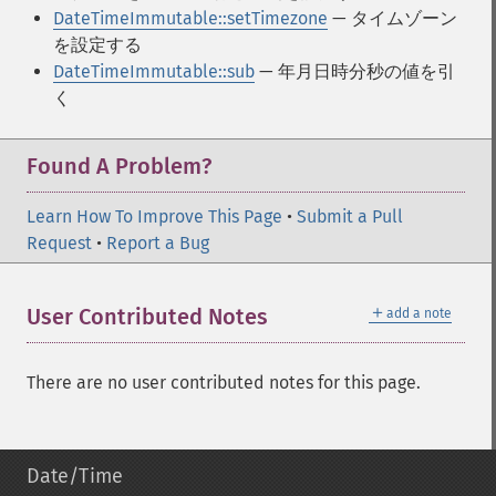
DateTimeImmutable::setTimezone
— タイムゾーン
を設定する
DateTimeImmutable::sub
— 年月日時分秒の値を引
く
Found A Problem?
Learn How To Improve This Page
•
Submit a Pull
Request
•
Report a Bug
＋
User Contributed Notes
add a note
There are no user contributed notes for this page.
Date/Time