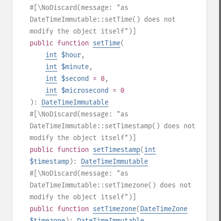
#[\NoDiscard(message: "as
DateTimeImmutable::setTime() does not
modify the object itself")]
public
function
setTime
(
int
$hour
,
int
$minute
,
int
$second
= 0
,
int
$microsecond
= 0
):
DateTimeImmutable
#[\NoDiscard(message: "as
DateTimeImmutable::setTimestamp() does not
modify the object itself")]
public
function
setTimestamp
(
int
$timestamp
):
DateTimeImmutable
#[\NoDiscard(message: "as
DateTimeImmutable::setTimezone() does not
modify the object itself")]
public
function
setTimezone
(
DateTimeZone
$timezone
):
DateTimeImmutable