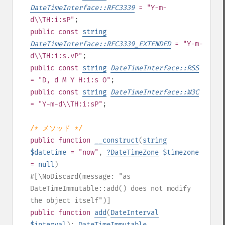
DateTimeInterface::RFC3339
= "Y-m-
d\\TH:i:sP"
;
public
const
string
DateTimeInterface::RFC3339_EXTENDED
= "Y-m-
d\\TH:i:s.vP"
;
public
const
string
DateTimeInterface::RSS
= "D, d M Y H:i:s O"
;
public
const
string
DateTimeInterface::W3C
= "Y-m-d\\TH:i:sP"
;
/* メソッド */
public
function
__construct
(
string
$datetime
= "now"
,
?
DateTimeZone
$timezone
=
null
)
#[\NoDiscard(message: "as
DateTimeImmutable::add() does not modify
the object itself")]
public
function
add
(
DateInterval
$interval
):
DateTimeImmutable