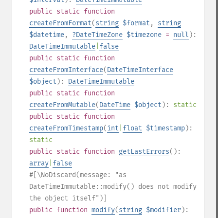
public
static
function
createFromFormat
(
string
$format
,
string
$datetime
,
?
DateTimeZone
$timezone
=
null
):
DateTimeImmutable
|
false
public
static
function
createFromInterface
(
DateTimeInterface
$object
):
DateTimeImmutable
public
static
function
createFromMutable
(
DateTime
$object
):
static
public
static
function
createFromTimestamp
(
int
|
float
$timestamp
):
static
public
static
function
getLastErrors
():
array
|
false
#[\NoDiscard(message: "as
DateTimeImmutable::modify() does not modify
the object itself")]
public
function
modify
(
string
$modifier
):