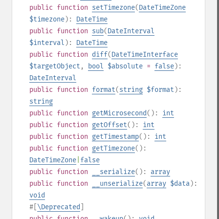
public
function
setTimezone
(
DateTimeZone
$timezone
):
DateTime
public
function
sub
(
DateInterval
$interval
):
DateTime
public
function
diff
(
DateTimeInterface
$targetObject
,
bool
$absolute
=
false
):
DateInterval
public
function
format
(
string
$format
):
string
public
function
getMicrosecond
():
int
public
function
getOffset
():
int
public
function
getTimestamp
():
int
public
function
getTimezone
():
DateTimeZone
|
false
public
function
__serialize
():
array
public
function
__unserialize
(
array
$data
):
void
#[
\Deprecated
]
public
function
__wakeup
():
void