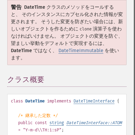
警告
DateTime
クラスのメソッドをコールする
と、 そのインスタンスにカプセル化された情報が変
更されます。 そうした変更を防ぎたい場合には、新
しいオブジェクトを作るために
演算子を使わ
clone
なければいけません。 オブジェクトの変更を防ぐ、
望ましい挙動をデフォルトで実現するには、
DateTime
ではなく、
DateTimeImmutable
を使い
ます。
クラス概要
¶
class
DateTime
implements
DateTimeInterface
{
/* 継承した定数 */
public
const
string
DateTimeInterface::ATOM
= "Y-m-d\\TH:i:sP"
;