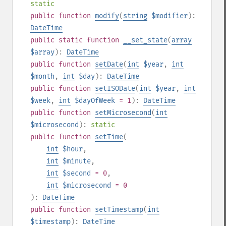
static
public
function
modify
(
string
$modifier
):
DateTime
public
static
function
__set_state
(
array
$array
):
DateTime
public
function
setDate
(
int
$year
,
int
$month
,
int
$day
):
DateTime
public
function
setISODate
(
int
$year
,
int
$week
,
int
$dayOfWeek
= 1
):
DateTime
public
function
setMicrosecond
(
int
$microsecond
):
static
public
function
setTime
(
int
$hour
,
int
$minute
,
int
$second
= 0
,
int
$microsecond
= 0
):
DateTime
public
function
setTimestamp
(
int
$timestamp
):
DateTime