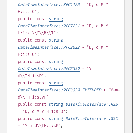
DateTimeInterface::RFC1123
= "D, d M Y
H:i:s O"
;
public
const
string
DateTimeInterface::RFC7231
= "D, d M Y
H:i:s \\G\\M\\T"
;
public
const
string
DateTimeInterface::RFC2822
= "D, d M Y
H:i:s O"
;
public
const
string
DateTimeInterface::RFC3339
= "Y-m-
d\\TH:i:sP"
;
public
const
string
DateTimeInterface::RFC3339_EXTENDED
= "Y-m-
d\\TH:i:s.vP"
;
public
const
string
DateTimeInterface::RSS
= "D, d M Y H:i:s O"
;
public
const
string
DateTimeInterface::W3C
= "Y-m-d\\TH:i:sP"
;