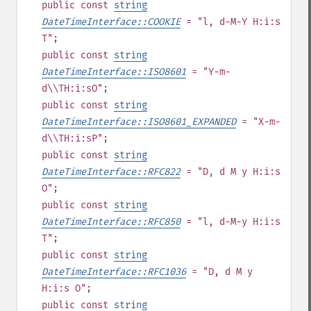
public
const
string
DateTimeInterface::COOKIE
= "l, d-M-Y H:i:s
T"
;
public
const
string
DateTimeInterface::ISO8601
= "Y-m-
d\\TH:i:sO"
;
public
const
string
DateTimeInterface::ISO8601_EXPANDED
= "X-m-
d\\TH:i:sP"
;
public
const
string
DateTimeInterface::RFC822
= "D, d M y H:i:s
O"
;
public
const
string
DateTimeInterface::RFC850
= "l, d-M-y H:i:s
T"
;
public
const
string
DateTimeInterface::RFC1036
= "D, d M y
H:i:s O"
;
public
const
string