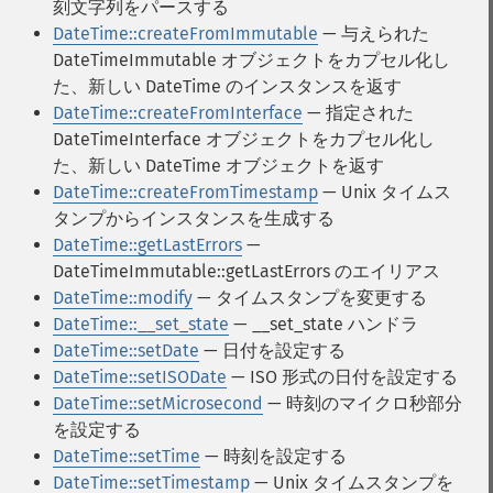
刻文字列をパースする
DateTime::createFromImmutable
— 与えられた
DateTimeImmutable オブジェクトをカプセル化し
た、新しい DateTime のインスタンスを返す
DateTime::createFromInterface
— 指定された
DateTimeInterface オブジェクトをカプセル化し
た、新しい DateTime オブジェクトを返す
DateTime::createFromTimestamp
— Unix タイムス
タンプからインスタンスを生成する
DateTime::getLastErrors
—
DateTimeImmutable::getLastErrors のエイリアス
DateTime::modify
— タイムスタンプを変更する
DateTime::__set_state
— __set_state ハンドラ
DateTime::setDate
— 日付を設定する
DateTime::setISODate
— ISO 形式の日付を設定する
DateTime::setMicrosecond
— 時刻のマイクロ秒部分
を設定する
DateTime::setTime
— 時刻を設定する
DateTime::setTimestamp
— Unix タイムスタンプを