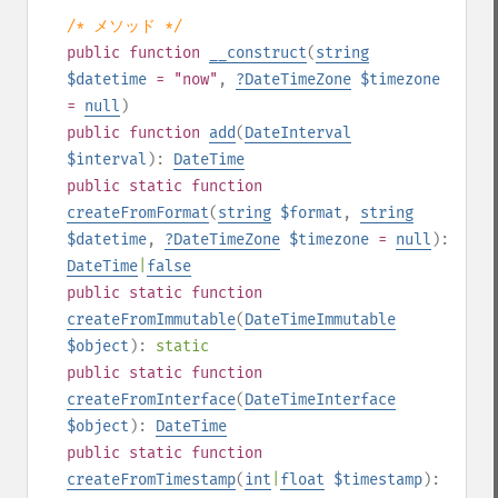
/* メソッド */
public
function
__construct
(
string
$datetime
= "now"
,
?
DateTimeZone
$timezone
=
null
)
public
function
add
(
DateInterval
$interval
):
DateTime
public
static
function
createFromFormat
(
string
$format
,
string
$datetime
,
?
DateTimeZone
$timezone
=
null
):
DateTime
|
false
public
static
function
createFromImmutable
(
DateTimeImmutable
$object
):
static
public
static
function
createFromInterface
(
DateTimeInterface
$object
):
DateTime
public
static
function
createFromTimestamp
(
int
|
float
$timestamp
):