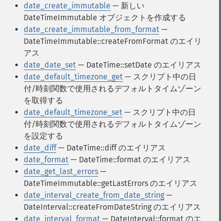
date_create_immutable
— 新しい
DateTimeImmutable オブジェクトを作成する
date_create_immutable_from_format
—
DateTimeImmutable::createFromFormat のエイリ
アス
date_date_set
— DateTime::setDate のエイリアス
date_default_timezone_get
— スクリプト中の日
付/時刻関数で使用されるデフォルトタイムゾーン
を取得する
date_default_timezone_set
— スクリプト中の日
付/時刻関数で使用されるデフォルトタイムゾーン
を設定する
date_diff
— DateTime::diff のエイリアス
date_format
— DateTime::format のエイリアス
date_get_last_errors
—
DateTimeImmutable::getLastErrors のエイリアス
date_interval_create_from_date_string
—
DateInterval::createFromDateString のエイリアス
date_interval_format
— DateInterval::format のエ