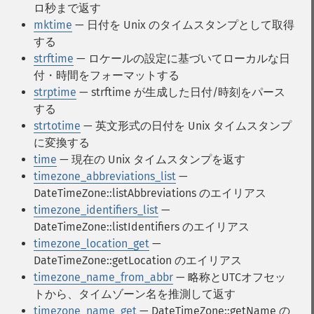
ロ秒まで返す
mktime
— 日付を Unix のタイムスタンプとして取得
する
strftime
— ロケールの設定に基づいてローカルな日
付・時間をフォーマットする
strptime
— strftime が生成した日付/時刻をパース
する
strtotime
— 英文形式の日付を Unix タイムスタンプ
に変換する
time
— 現在の Unix タイムスタンプを返す
timezone_abbreviations_list
—
DateTimeZone::listAbbreviations のエイリアス
timezone_identifiers_list
—
DateTimeZone::listIdentifiers のエイリアス
timezone_location_get
—
DateTimeZone::getLocation のエイリアス
timezone_name_from_abbr
— 略称とUTCオフセッ
トから、タイムゾーン名を推測して返す
timezone_name_get
— DateTimeZone::getName の