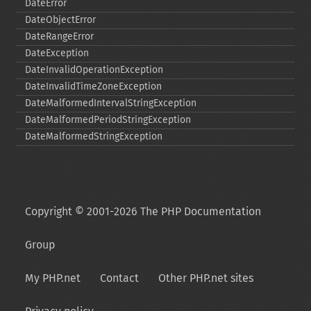
DateError
DateObjectError
DateRangeError
DateException
DateInvalidOperationException
DateInvalidTimeZoneException
DateMalformedIntervalStringException
DateMalformedPeriodStringException
DateMalformedStringException
Copyright © 2001-2026 The PHP Documentation
Group
My PHP.net
Contact
Other PHP.net sites