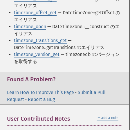
エイリアス
timezone_offset_get
— DateTimeZone::getOffset の
エイリアス
timezone_open
— DateTimeZone::__construct のエ
イリアス
timezone_transitions_get
—
DateTimeZone::getTransitions のエイリアス
timezone_version_get
— timezonedb のバージョン
を取得する
Found A Problem?
Learn How To Improve This Page
•
Submit a Pull
Request
•
Report a Bug
＋
User Contributed Notes
add a note