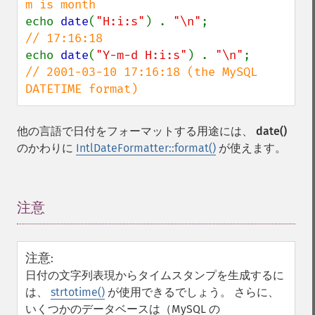
echo 
date
(
"H:i:s"
) . 
"\n"
;              
echo 
date
(
"Y-m-d H:i:s"
) . 
"\n"
;        
// 2001-03-10 17:16:18 (the MySQL 
DATETIME format)
他の言語で日付をフォーマットする用途には、
date()
のかわりに
IntlDateFormatter::format()
が使えます。
注意
¶
注意
:
日付の文字列表現からタイムスタンプを生成するに
は、
strtotime()
が使用できるでしょう。 さらに、
いくつかのデータベースは（MySQL の