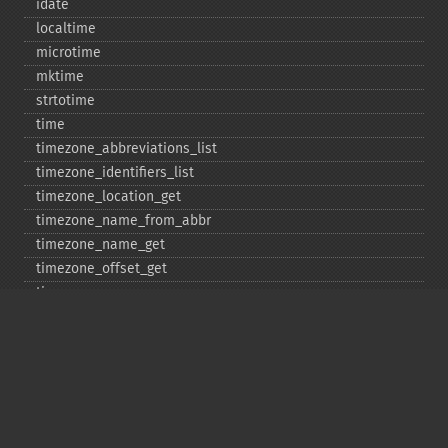
idate
localtime
microtime
mktime
strtotime
time
timezone_​abbreviations_​list
timezone_​identifiers_​list
timezone_​location_​get
timezone_​name_​from_​abbr
timezone_​name_​get
timezone_​offset_​get
timezone_​open
timezone_​transitions_​get
timezone_​version_​get
Deprecated
date_​sunrise
date_​sunset
gmstrftime