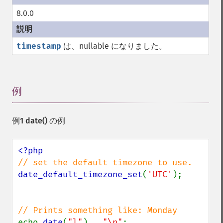
8.0.0
timestamp
は、nullable になりました。
例
¶
例1
date()
の例
date_default_timezone_set
(
'UTC'
);

echo 
date
(
"l"
) . 
"\n"
;
