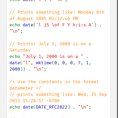
// Prints something like: Monday 8th 
echo 
date
(
'l jS \of F Y h:i:s A'
) . 
"\n"
;

// Prints: July 1, 2000 is on a 
echo 
"July 1, 2000 is on a " 
. 
date
(
"l"
, 
mktime
(
0
, 
0
, 
0
, 
7
, 
1
, 
2000
)) . 
"\n"
;

/* use the constants in the format 
parameter */

// prints something like: Wed, 25 Sep 
echo 
date
(
DATE_RFC2822
) . 
"\n"
;
