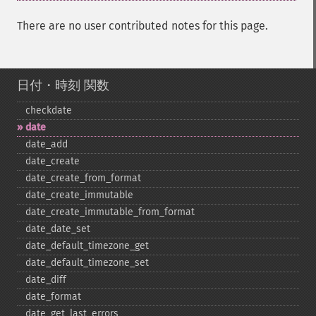
There are no user contributed notes for this page.
日付・時刻 関数
checkdate
date
date_​add
date_​create
date_​create_​from_​format
date_​create_​immutable
date_​create_​immutable_​from_​format
date_​date_​set
date_​default_​timezone_​get
date_​default_​timezone_​set
date_​diff
date_​format
date_​get_​last_​errors