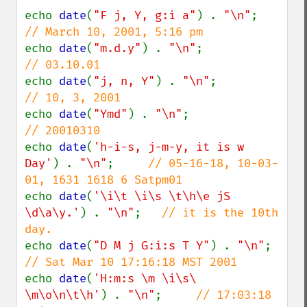
echo 
date
(
"F j, Y, g:i a"
) . 
"\n"
;      
echo 
date
(
"m.d.y"
) . 
"\n"
;              
echo 
date
(
"j, n, Y"
) . 
"\n"
;            
echo 
date
(
"Ymd"
) . 
"\n"
;                
echo 
date
(
'h-i-s, j-m-y, it is w 
Day'
) . 
"\n"
;     
// 05-16-18, 10-03-
echo 
date
(
'\i\t \i\s \t\h\e jS 
\d\a\y.'
) . 
"\n"
;   
// it is the 10th 
echo 
date
(
"D M j G:i:s T Y"
) . 
"\n"
;    
echo 
date
(
'H:m:s \m \i\s\ 
\m\o\n\t\h'
) . 
"\n"
;     
// 17:03:18 