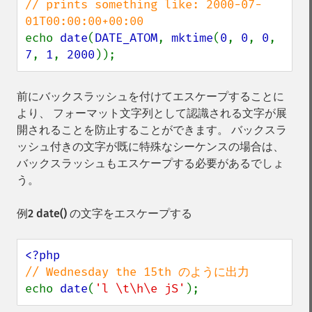
// prints something like: 2000-07-
echo 
date
(
DATE_ATOM
, 
mktime
(
0
, 
0
, 
0
, 
7
, 
1
, 
2000
));
前にバックスラッシュを付けてエスケープすることに
より、 フォーマット文字列として認識される文字が展
開されることを防止することができます。 バックスラ
ッシュ付きの文字が既に特殊なシーケンスの場合は、
バックスラッシュもエスケープする必要があるでしょ
う。
例2
date()
の文字をエスケープする
echo 
date
(
'l \t\h\e jS'
);