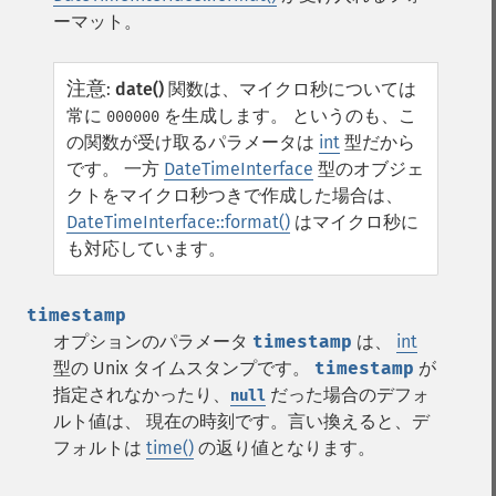
ーマット。
注意
:
date()
関数は、マイクロ秒については
常に
を生成します。 というのも、こ
000000
の関数が受け取るパラメータは
int
型だから
です。 一方
DateTimeInterface
型のオブジェ
クトをマイクロ秒つきで作成した場合は、
DateTimeInterface::format()
はマイクロ秒に
も対応しています。
timestamp
オプションのパラメータ
timestamp
は、
int
型の Unix タイムスタンプです。
timestamp
が
指定されなかったり、
だった場合のデフォ
null
ルト値は、 現在の時刻です。言い換えると、デ
フォルトは
time()
の返り値となります。