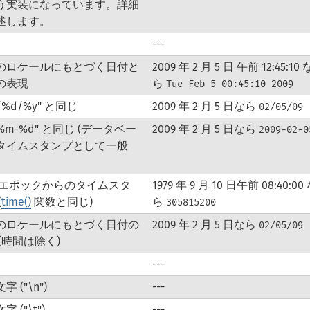
う実装になっています。詳細
述します。
---
のロケールにもとづく日付と
2009 年 2 月 5 日 午前 12:45:10 
の表現
ら
Tue Feb 5 00:45:10 2009
/%d/%y" と同じ
2009 年 2 月 5 日なら
02/05/09
-%m-%d" と同じ (データベー
2009 年 2 月 5 日なら
2009-02-0
タイムスタンプとして一般
ix エポックからのタイムスタ
1979 年 9 月 10 日午前 08:40:00
(
time()
関数と同じ)
ら
305815200
のロケールにもとづく日付の
2009 年 2 月 5 日なら
02/05/09
(時間は除く)
---
 ("\n")
---
 ("\t")
---