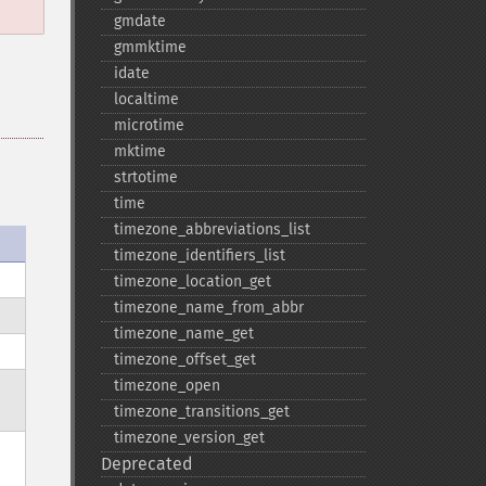
gmdate
gmmktime
idate
localtime
microtime
mktime
strtotime
time
timezone_​abbreviations_​list
timezone_​identifiers_​list
timezone_​location_​get
timezone_​name_​from_​abbr
timezone_​name_​get
timezone_​offset_​get
timezone_​open
timezone_​transitions_​get
timezone_​version_​get
Deprecated