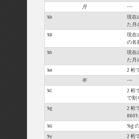
月
---
現在
%b
た月
現在
%B
の名
現在
%h
た月の
2 
%m
年
---
2 桁
%C
で割
2 桁
%g
860
%g 
%G
2 
%y