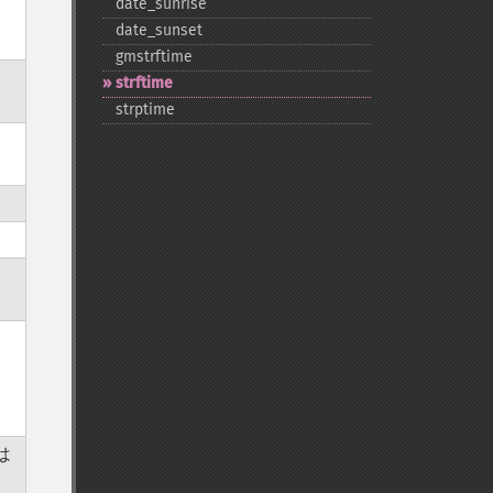
date_​sunrise
date_​sunset
gmstrftime
strftime
strptime
週
は