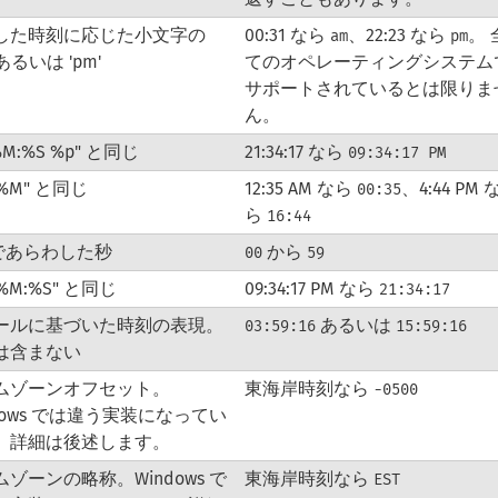
した時刻に応じた小文字の
00:31 なら
、22:23 なら
。 
am
pm
 あるいは 'pm'
てのオペレーティングシステム
サポートされているとは限りま
ん。
%M:%S %p" と同じ
21:34:17 なら
09:34:17 PM
:%M" と同じ
12:35 AM なら
、4:44 PM 
00:35
ら
16:44
桁であらわした秒
から
00
59
:%M:%S" と同じ
09:34:17 PM なら
21:34:17
ールに基づいた時刻の表現。
あるいは
03:59:16
15:59:16
は含まない
ムゾーンオフセット。
東海岸時刻なら
-0500
dows では違う実装になってい
。詳細は後述します。
ゾーンの略称。Windows で
東海岸時刻なら
EST