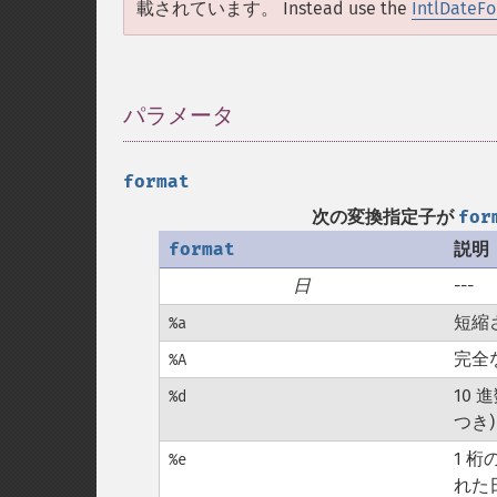
載されています。 Instead use the
IntlDateFo
パラメータ
¶
format
次の変換指定子が
for
format
説明
日
---
短縮
%a
完全
%A
10 
%d
つき)
1 
%e
れた日