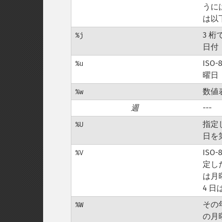
うに
は以
3 
%j
日付
ISO
%u
曜日
数値
%w
週
---
指定
%U
日を
ISO
%V
定し
は月
4 
その
%W
の月