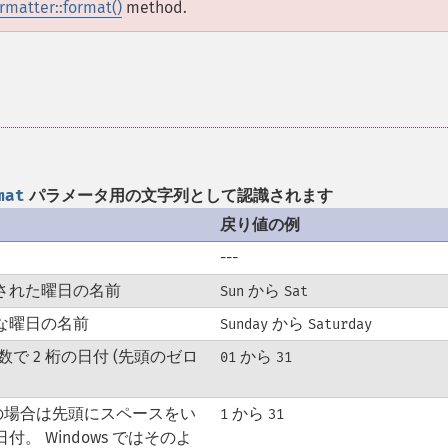
rmatter::format()
method.
mat
パラメータ用の文字列として認識されます
戻り値の例
---
された曜日の名前
から
Sun
Sat
な曜日の名前
から
Sunday
Saturday
進数で 2 桁の日付 (先頭のゼロ
から
01
31
桁の場合は先頭にスペースをい
から
1
31
付。 Windows ではそのよ