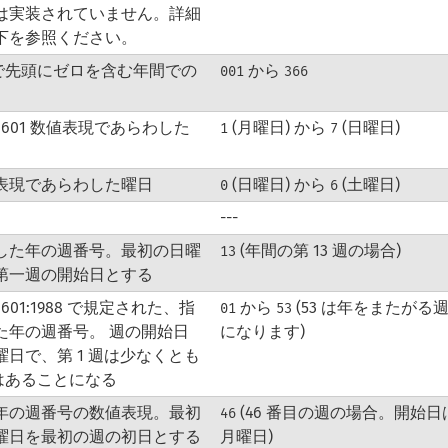
は実装されていません。詳細
下を参照ください。
桁で先頭にゼロを含む年間での
から
001
366
-8601 数値表現であらわした
(月曜日) から
(日曜日)
1
7
表現であらわした曜日
(日曜日) から
(土曜日)
0
6
---
した年の週番号。最初の日曜
(年間の第 13 週の場合)
13
第一週の開始日とする
-8601:1988 で規定された、指
から
(53 は年をまたがる
01
53
た年の週番号。 週の開始日
になります)
曜日で、第 1 週は少なくとも
日はあることになる
年の週番号の数値表現。最初
(46 番目の週の場合。開始日
46
曜日を最初の週の初日とする
月曜日)