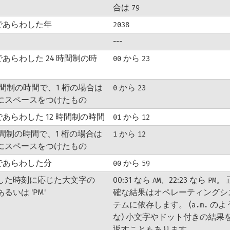
合は
79
桁であらわした年
2038
---
であらわした 24 時間制の時
から
00
23
 時間制の時間で、1 桁の場合は
から
0
23
にスペースをつけたもの
であらわした 12 時間制の時間
から
01
12
 時間制の時間で、1 桁の場合は
から
1
12
にスペースをつけたもの
桁であらわした分
から
00
59
した時刻に応じた大文字の
00:31 なら
、22:23 なら
。 
AM
PM
 あるいは 'PM'
確な結果はオペレーティングシ
テムに依存します。 (
のよ
a.m.
な) 小文字やドット付きの結果
返すこともあります。