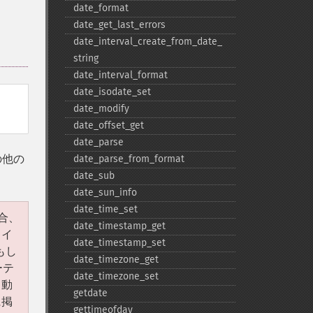
date_​format
date_​get_​last_​errors
date_​interval_​create_​from_​date_​
string
date_​interval_​format
date_​isodate_​set
date_​modify
date_​offset_​get
date_​parse
の他の
date_​parse_​from_​format
date_​sub
date_​sun_​info
date_​time_​set
合、
date_​timestamp_​get
タイ
date_​timestamp_​set
もし
date_​timezone_​get
ーテ
date_​timezone_​set
て動
getdate
掲
gettimeofday