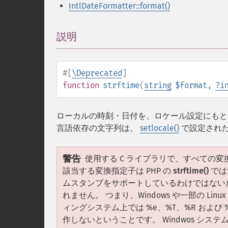
IntlDateFormatter::format()
説明
¶
#[
\Deprecated
]
function
strftime
(
string
$format
,
?
i
ローカルの時刻・日付を、ロケール設定にもと
言語依存の文字列は、
setlocale()
で設定され
警告
使用する C ライブラリで、すべての
該当する変換指定子は PHP の
strftime()
では
ムスタンプをサポートしているわけではないため、 Un
れません。 つまり、Windows や一部の L
ィングシステム上では %e、%T、%R および 
作しないということです。 Windwos シ