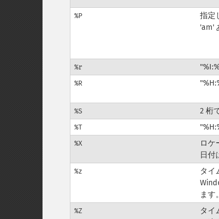
指定
%P
'am'
"%I:
%r
"%H
%R
2 
%S
"%H
%T
ロケ
%X
日付
タイ
%z
Win
ます
タイム
%Z