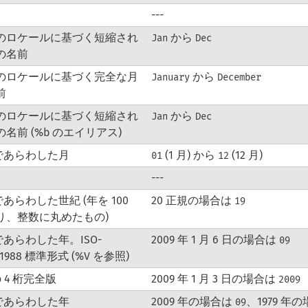
---
のロケールに基づく短縮され
から
Jan
Dec
の名前
のロケールに基づく完全な月
から
January
December
前
のロケールに基づく短縮され
から
Jan
Dec
名前 (%b のエイリアス)
桁であらわした月
(1 月) から
(12 月)
01
12
---
であらわした世紀 (年を 100
20 正規の場合は
19
り、整数に丸めたもの)
であらわした年。ISO-
2009 年 1 月 6 日の場合は
09
1:1988 標準形式 (%V を参照)
の 4 桁完全版
2009 年 1 月 3 日の場合は
2009
桁であらわした年
2009 年の場合は
、1979 年の
09