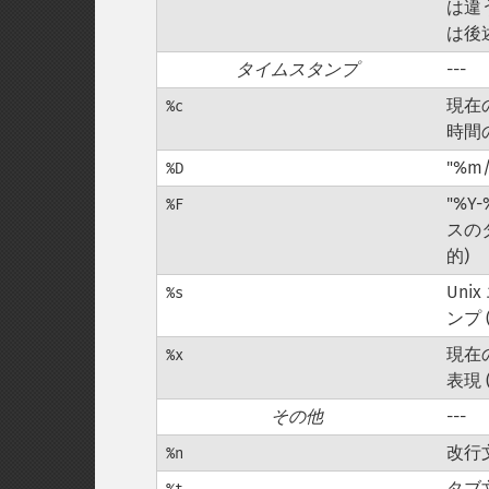
は違
は後
タイムスタンプ
---
現在
%c
時間
"%m
%D
"%Y
%F
スの
的)
Un
%s
ンプ 
現在
%x
表現 
その他
---
改行文字
%n
タブ文字