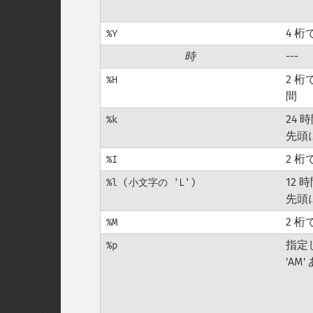
4 
%Y
時
---
2 桁
%H
間
24
%k
先頭
2 桁
%I
12
%l (小文字の 'L')
先頭
2 
%M
指定
%p
'AM'