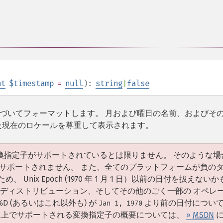
nt
$timestamp
=
null
):
string
|
false
づいてフォーマットします。 月および曜日の名前、およびそ
た現在のロケールを尊重して表示されます。
変換指定子がサポートされているとは限りません。 そのような場
サポートされません。 また、全てのプラットフォームが負の
ix Epoch (1970 年 1 月 1 日）以前の日付を扱えないか
inux ディストリビューション、そしてその他のごく一部の オペレ
%D (あるいはこれ以外も) が
より前の日付につい
Jan 1, 1970
ステム上でサポートされる変換指定子の概要については、
»
MSDN
に