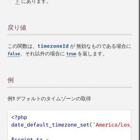
ト
にあります。
戻り値
¶
この関数は、
timezoneId
が 無効なものである場合に
、それ以外の場合に
を返します。
false
true
例
¶
例1 デフォルトのタイムゾーンの取得
<?php

date_default_timezone_set
(
'America/Los_An
$script_tz 
= 