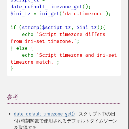
date_default_timezone_get
$ini_tz 
= 
ini_get
(
'date.timezone'
);

if (
strcmp
(
$script_tz
, 
$ini_tz
)){

    echo 
'Script timezone differs 
from ini-set timezone.'
;

} else {

    echo 
'Script timezone and ini-set 
timezone match.'
;

}
参考
¶
date_default_timezone_get()
- スクリプト中の日
付/時刻関数で使用されるデフォルトタイムゾーン
を取得する