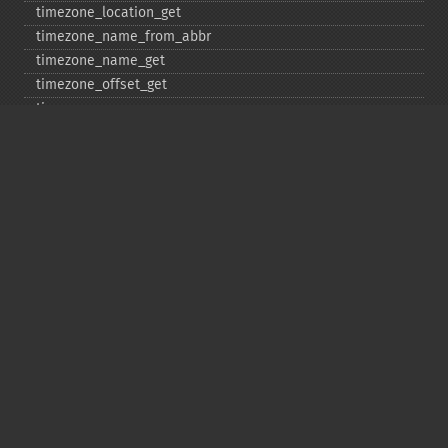
timezone_​location_​get
timezone_​name_​from_​abbr
timezone_​name_​get
timezone_​offset_​get
timezone_​open
timezone_​transitions_​get
timezone_​version_​get
Deprecated
date_​sunrise
date_​sunset
gmstrftime
strftime
strptime
Copyright © 2001-2026 The PHP Documentation