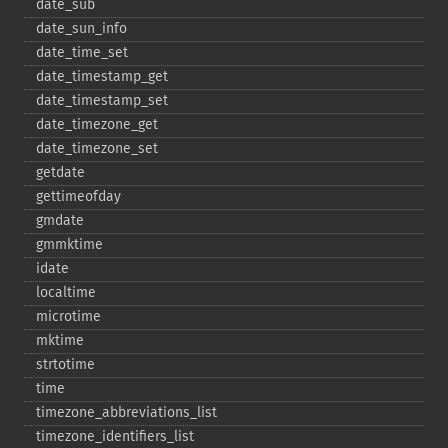
date_​sub
date_​sun_​info
date_​time_​set
date_​timestamp_​get
date_​timestamp_​set
date_​timezone_​get
date_​timezone_​set
getdate
gettimeofday
gmdate
gmmktime
idate
localtime
microtime
mktime
strtotime
time
timezone_​abbreviations_​list
timezone_​identifiers_​list