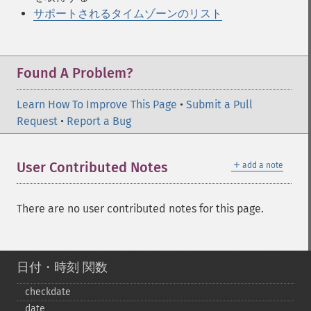
サポートされるタイムゾーンのリスト
Found A Problem?
Learn How To Improve This Page
•
Submit a Pull
Request
•
Report a Bug
＋
User Contributed Notes
add a note
There are no user contributed notes for this page.
日付・時刻 関数
checkdate
date