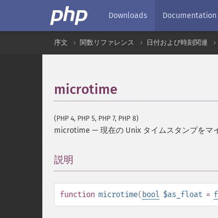
Downloads
Documentation
序文
関数リファレンス
日付および時刻関連
microtime
(PHP 4, PHP 5, PHP 7, PHP 8)
microtime
—
現在の Unix タイムスタンプを
説明
¶
function
microtime
(
bool
$as_float
=
f