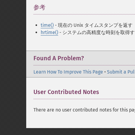
参考
¶
time()
- 現在の Unix タイムスタンプを返す
hrtime()
- システムの高精度な時刻を取得す
Found A Problem?
Learn How To Improve This Page
•
Submit a Pul
User Contributed Notes
There are no user contributed notes for this pa