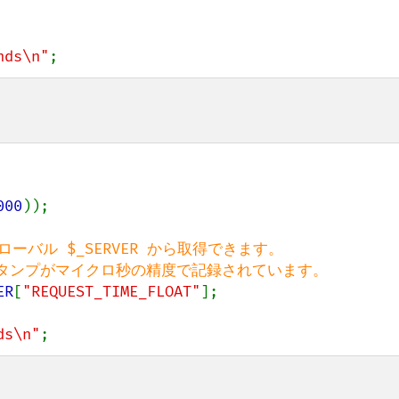
nds\n"
;
000
));

ーグローバル $_SERVER から取得できます。

ER
[
"REQUEST_TIME_FLOAT"
];

ds\n"
;