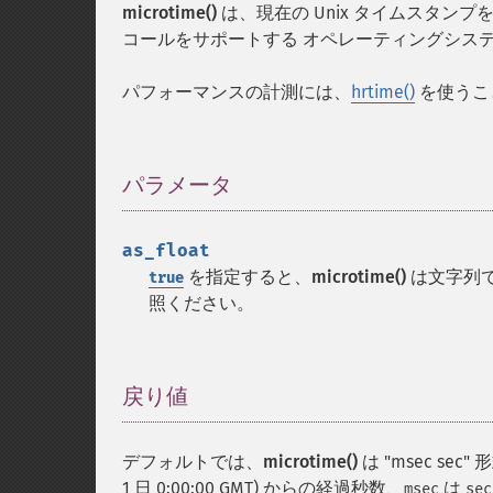
microtime()
は、現在の Unix タイムスタンプを
コールをサポートする オペレーティングシス
パフォーマンスの計測には、
hrtime()
を使うこ
パラメータ
¶
as_float
を指定すると、
microtime()
は文字列
true
照ください。
戻り値
¶
デフォルトでは、
microtime()
は "msec s
1 日 0:00:00 GMT) からの経過秒数、
は
msec
sec