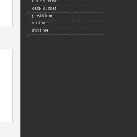
date_​sunrise
date_​sunset
gmstrftime
strftime
strptime