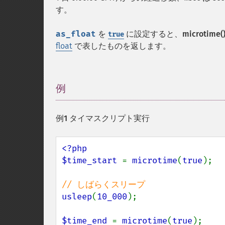
す。
as_float
を
に設定すると、
microtime(
true
float
で表したものを返します。
例
¶
例1 タイマスクリプト実行
<?php

$time_start 
= 
microtime
(
true
);

usleep
(
10_000
);

$time_end 
= 
microtime
(
true