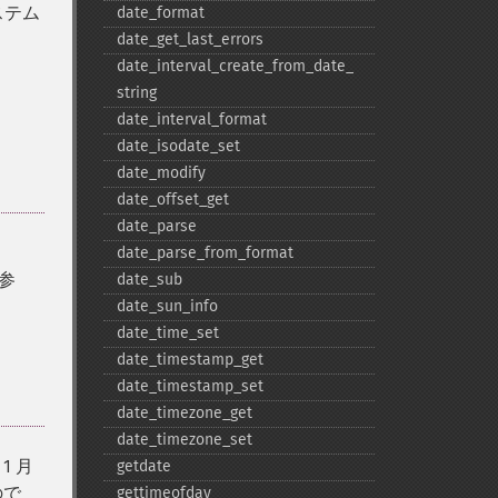
ステム
date_​format
date_​get_​last_​errors
date_​interval_​create_​from_​date_​
string
date_​interval_​format
date_​isodate_​set
date_​modify
date_​offset_​get
date_​parse
date_​parse_​from_​format
参
date_​sub
date_​sun_​info
date_​time_​set
date_​timestamp_​get
date_​timestamp_​set
date_​timezone_​get
date_​timezone_​set
 1 月
getdate
ので
gettimeofday