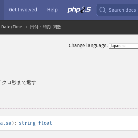
Get Involved
Help
Search docs
Date/Time
日付・時刻 関数
Change language:
マイクロ秒まで返す
alse
):
string
|
float