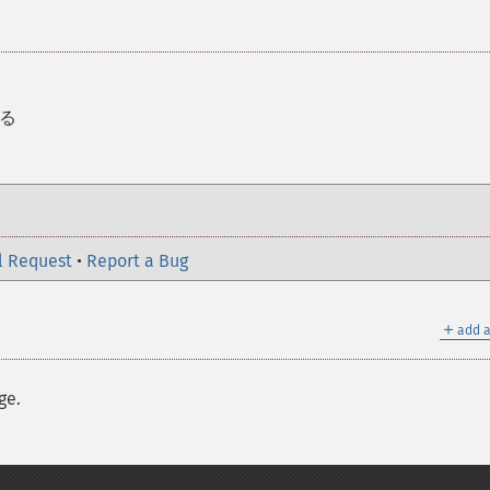
る
l Request
•
Report a Bug
＋
add a
ge.