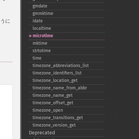
gmdate
gmmktime
ように
idate
localtime
microtime
mktime
strtotime
time
timezone_​abbreviations_​list
timezone_​identifiers_​list
timezone_​location_​get
timezone_​name_​from_​abbr
timezone_​name_​get
timezone_​offset_​get
timezone_​open
timezone_​transitions_​get
timezone_​version_​get
Deprecated