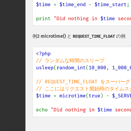
$time 
= 
$time_end 
- 
$time_start
;

print 
"Did nothing in 
$time
 seco
例2
microtime()
と
の例
REQUEST_TIME_FLOAT
usleep
(
random_int
(
10_000
, 
1_000_
// REQUEST_TIME_FLOAT をスーパ
$time 
= 
microtime
(
true
) - 
$_SERV
echo 
"Did nothing in 
$time
 secon