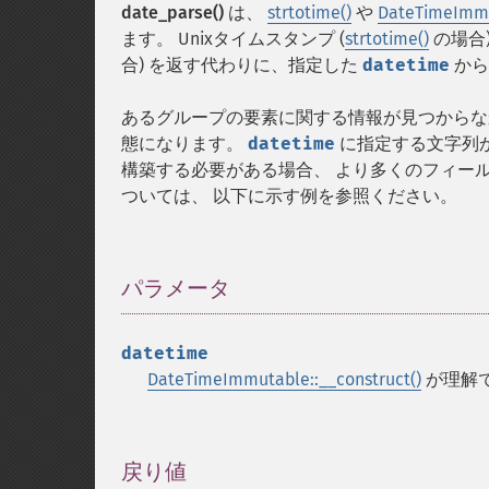
date_parse()
は、
strtotime()
や
DateTimeImmut
ます。 Unixタイムスタンプ (
strtotime()
の場合)
合) を返す代わりに、指定した
datetime
から
あるグループの要素に関する情報が見つからな
態になります。
datetime
に指定する文字列
構築する必要がある場合、 より多くのフィー
ついては、 以下に示す例を参照ください。
パラメータ
¶
datetime
DateTimeImmutable::__construct()
が理解
戻り値
¶