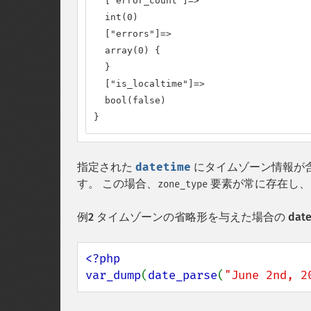
  ["error_count"]=>

  int(0)

  ["errors"]=>

  array(0) {

  }

  ["is_localtime"]=>

  bool(false)

}
指定された
datetime
にタイムゾーン情報が
す。 この場合、
要素が常に存在し、
zone_type
例2 タイムゾーンの省略形を与えた場合の
date
<?php

var_dump
(
date_parse
(
"June 2nd, 2