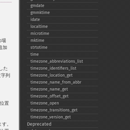
gmdate
gmmktime
idate
localtime
microtime
の場
mktime
追加
strtotime
time
timezone_​abbreviations_​list
した
timezone_​identifiers_​list
文字列
timezone_​location_​get
timezone_​name_​from_​abbr
timezone_​name_​get
timezone_​offset_​get
位置
timezone_​open
timezone_​transitions_​get
timezone_​version_​get
ます。
Deprecated