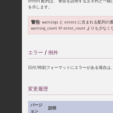
配列は、 警告を説明する文字列と一緒
errors
を示します。
警告
と
に含まれる配列の要
warnings
errors
や
よりも少なく
warning_count
error_count
エラー / 例外
¶
日付/時刻フォーマットにエラーがある場合は、 '
変更履歴
¶
バージ
説明
ョン