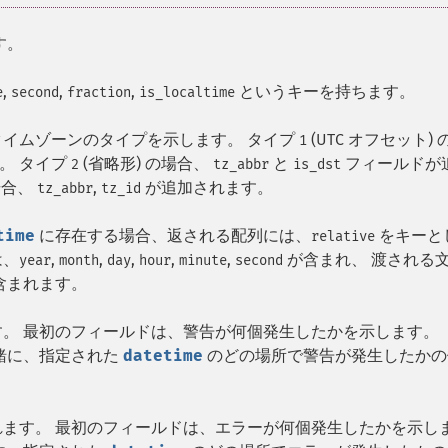
す。
,
,
,
というキーを持ちます。
e
second
fraction
is_localtime
イムゾーンのタイプを示します。 タイプ
(UTC オフセット) 
1
。 タイプ
(省略形) の場合、
と
フィールドが
2
tz_abbr
is_dst
場合、
,
が追加されます。
tz_abbr
tz_id
time
に存在する場合、返される配列には、
をキーと
relative
は、
,
,
,
,
,
が含まれ、 渡される
year
month
day
hour
minute
second
含まれます。
。 最初のフィールドは、警告が何個発生したかを示します。
緒に、指定された
datetime
のどの場所で警告が発生したかの
ます。 最初のフィールドは、エラーが何個発生したかを示し