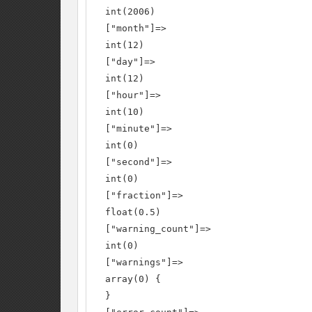
  int(2006)

  ["month"]=>

  int(12)

  ["day"]=>

  int(12)

  ["hour"]=>

  int(10)

  ["minute"]=>

  int(0)

  ["second"]=>

  int(0)

  ["fraction"]=>

  float(0.5)

  ["warning_count"]=>

  int(0)

  ["warnings"]=>

  array(0) {

  }
