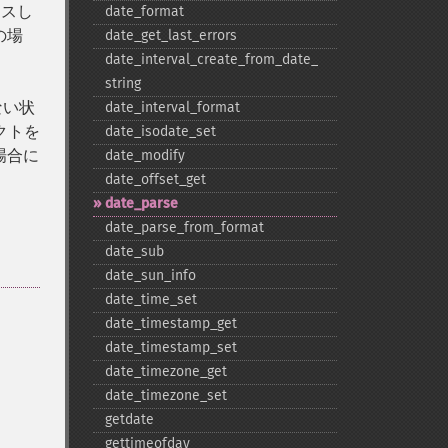
スし
date_​format
の場
date_​get_​last_​errors
date_​interval_​create_​from_​date_​
string
ない状
date_​interval_​format
クトを
date_​isodate_​set
場合に
date_​modify
date_​offset_​get
date_​parse
date_​parse_​from_​format
date_​sub
date_​sun_​info
date_​time_​set
date_​timestamp_​get
date_​timestamp_​set
date_​timezone_​get
date_​timezone_​set
getdate
gettimeofday