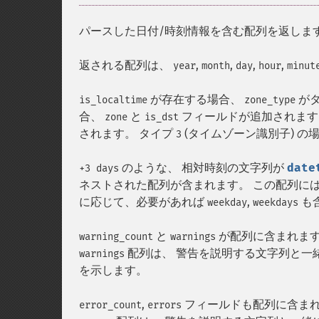
パースした日付/時刻情報を含む配列を返しま
返される配列は、
,
,
,
,
year
month
day
hour
minut
が存在する場合、
がタ
is_localtime
zone_type
合、
と
フィールドが追加されます
zone
is_dst
されます。 タイプ
(タイムゾーン識別子) の
3
のような、 相対時刻の文字列が
date
+3 days
ネストされた配列が含まれます。 この配列に
に応じて、必要があれば
,
も
weekday
weekdays
と
が配列に含まれます
warning_count
warnings
配列は、 警告を説明する文字列と一
warnings
を示します。
,
フィールドも配列に含まれ
error_count
errors