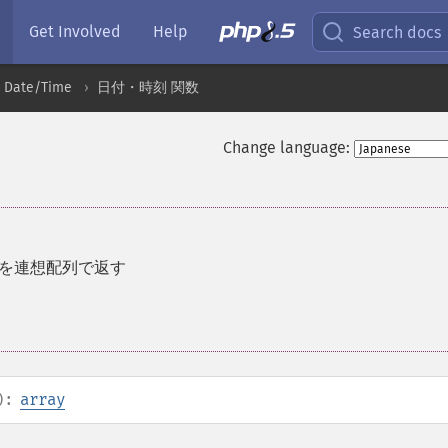
Get Involved
Help
Search docs
Date/Time
日付・時刻 関数
Change language:
報を連想配列で返す
):
array