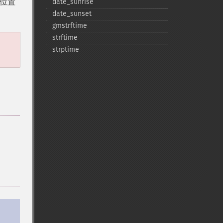
位置
date_​sunrise
date_​sunset
gmstrftime
strftime
strptime