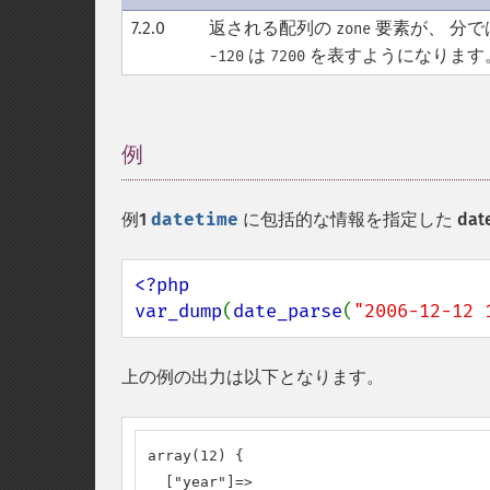
7.2.0
返される配列の
要素が、 分で
zone
は
を表すようになります
-120
7200
例
¶
例1
datetime
に包括的な情報を指定した
dat
<?php

var_dump
(
date_parse
(
"2006-12-12 
上の例の出力は以下となります。
array(12) {

  ["year"]=>
