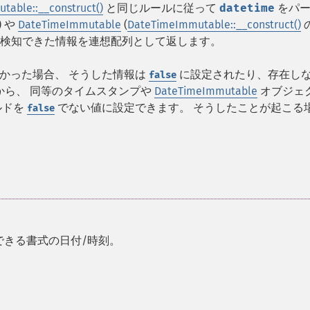
able::__construct()
と同じルールに従って
datetime
をパー
 や
DateTimeImmutable
(
DateTimeImmutable::__construct()
検知できた情報を連想配列として返します。
かった場合、 そうした情報は
に設定されたり、存在し
false
から、 同等のタイムスタンプや
DateTimeImmutable
オブジェ
ルドを
でない値に設定できます。 そうしたことが起こる
false
できる書式の日付/時刻。