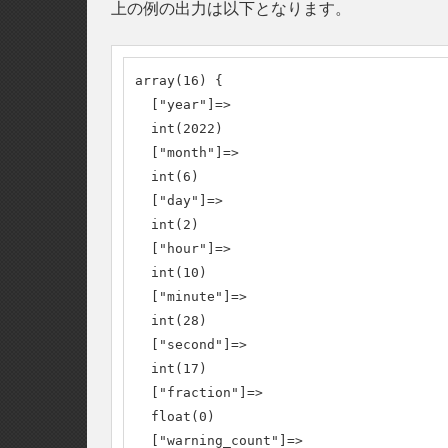
上の例の出力は以下となります。
array(16) {

  ["year"]=>

  int(2022)

  ["month"]=>

  int(6)

  ["day"]=>

  int(2)

  ["hour"]=>

  int(10)

  ["minute"]=>

  int(28)

  ["second"]=>

  int(17)

  ["fraction"]=>

  float(0)

  ["warning_count"]=>
