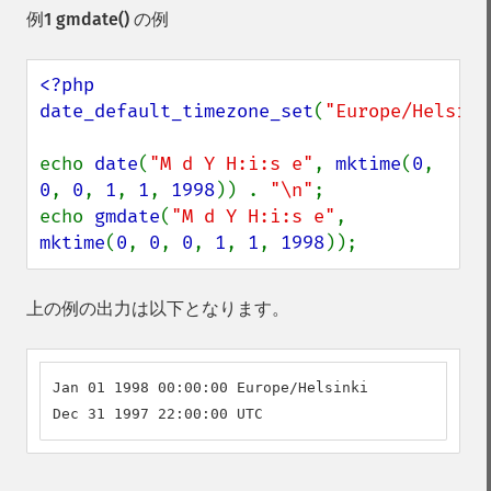
例1
gmdate()
の例
<?php

date_default_timezone_set
(
"Europe/Helsink
echo 
date
(
"M d Y H:i:s e"
, 
mktime
(
0
, 
0
, 
0
, 
1
, 
1
, 
1998
)) . 
"\n"
;

echo 
gmdate
(
"M d Y H:i:s e"
, 
mktime
(
0
, 
0
, 
0
, 
1
, 
1
, 
1998
));
上の例の出力は以下となります。
Jan 01 1998 00:00:00 Europe/Helsinki

Dec 31 1997 22:00:00 UTC