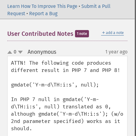
Learn How To Improve This Page
•
Submit a Pull
Request
•
Report a Bug
＋
User Contributed Notes
add a note
1 note
Anonymous
0
1 year ago
¶
up
down
ATTN! The following code produces 
different result in PHP 7 and PHP 8!

gmdate('Y-m-d\TH:i:s', null);

In PHP 7 null in gmdate('Y-m-
d\TH:i:s', null) translated as 0, 
although gmdate('Y-m-d\TH:i:s'); (w/o 
2nd parameter specified) works as it 
should.
