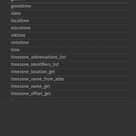
gmmktime
idate
localtime
microtime
mktime
strtotime
time
timezone_​abbreviations_​list
timezone_​identifiers_​list
timezone_​location_​get
timezone_​name_​from_​abbr
timezone_​name_​get
timezone_​offset_​get
timezone_​open
timezone_​transitions_​get
timezone_​version_​get
Deprecated
date_​sunrise