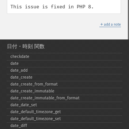
This issue is fixed in PHP 8.
＋
add a note
日付・時刻 関数
checkdate
date
date_​add
date_​create
date_​create_​from_​format
date_​create_​immutable
date_​create_​immutable_​from_​format
date_​date_​set
date_​default_​timezone_​get
date_​default_​timezone_​set
date_​diff