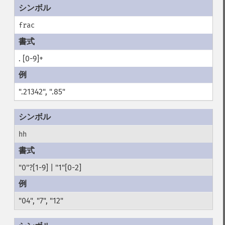
frac
. [0-9]+
".21342", ".85"
hh
"0"?[1-9] | "1"[0-2]
"04", "7", "12"