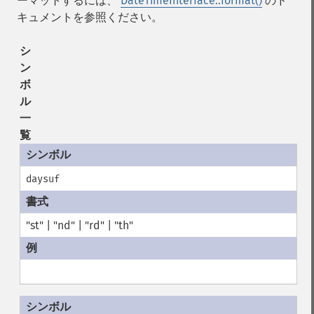
ーマットするには、
DateTimeInterface::format()
のド
キュメントを参照ください。
シ
ン
ボ
ル
一
覧
daysuf
"st" | "nd" | "rd" | "th"