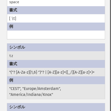
space
[ \t]
tz
"("? [A-Za-z]{1,6} ")"? | [A-Z][a-z]+([_/][A-Z][a-z]+)+
"CEST", "Europe/Amsterdam",
"America/Indiana/Knox"