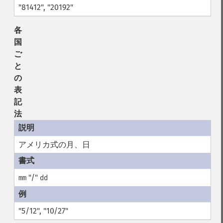
"81412", "20192"
各
国
ご
と
の
表
記
法
アメリカ式の月、日
"/"
mm
dd
"5/12", "10/27"