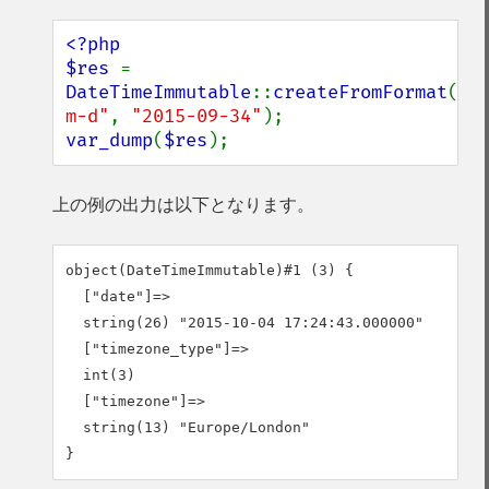
<?php

$res 
= 
DateTimeImmutable
::
createFromFormat
(
"Y
m-d"
, 
"2015-09-34"
var_dump
(
$res
);
上の例の出力は以下となります。
object(DateTimeImmutable)#1 (3) {

  ["date"]=>

  string(26) "2015-10-04 17:24:43.000000"

  ["timezone_type"]=>

  int(3)

  ["timezone"]=>

  string(13) "Europe/London"
