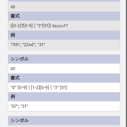
dd
([0-2]?[0-9] | "3"[01])
?
daysuf
"7th", "22nd", "31"
DD
"0" [0-9] | [1-2][0-9] | "3" [01]
"07", "31"