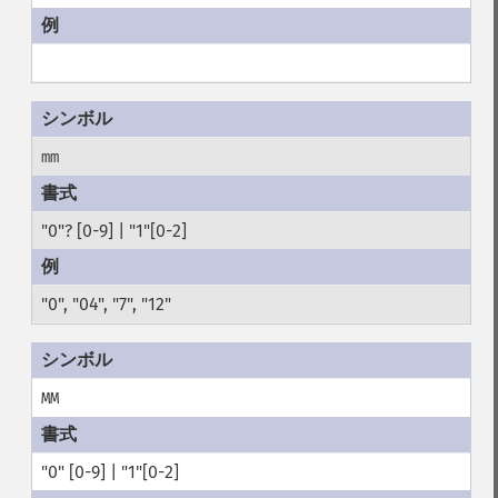
mm
"0"? [0-9] | "1"[0-2]
"0", "04", "7", "12"
MM
"0" [0-9] | "1"[0-2]