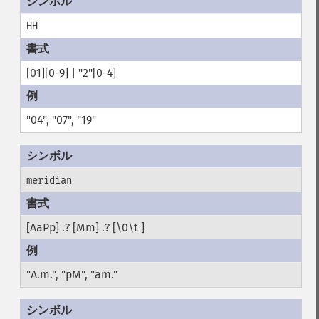
HH
[01][0-9] | "2"[0-4]
"04", "07", "19"
meridian
[AaPp] .? [Mm] .? [\0\t ]
"A.m.", "pM", "am."