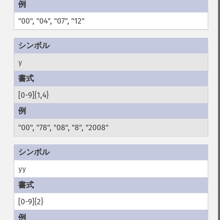
"00", "04", "07", "12"
y
[0-9]{1,4}
"00", "78", "08", "8", "2008"
yy
[0-9]{2}