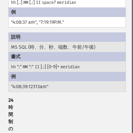
[.:]
[.:]
?
hh
MM
II
space
meridian
"4:08:37 am", "7:19:19P.M."
MS SQL (時、分、秒、端数、午前/午後)
":"
":"
[.:] [0-9]+
hh
MM
II
meridian
"4:08:39:12313am"
24
時
間
制
の