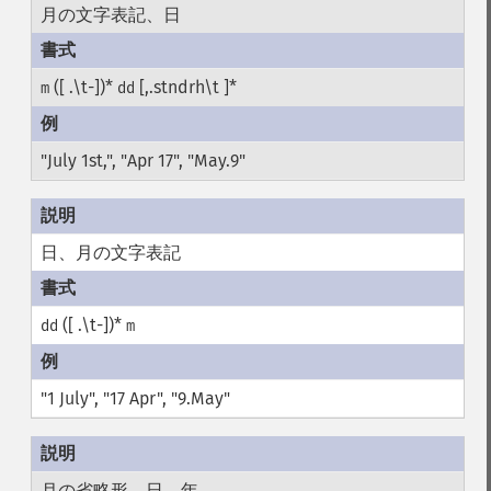
月の文字表記、日
([ .\t-])*
[,.stndrh\t ]*
m
dd
"July 1st,", "Apr 17", "May.9"
日、月の文字表記
([ .\t-])*
dd
m
"1 July", "17 Apr", "9.May"
月の省略形、日、年