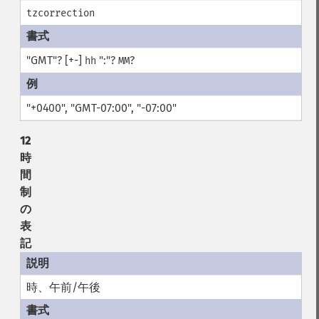
tzcorrection
"GMT"? [+-]
":"?
?
hh
MM
"+0400", "GMT-07:00", "-07:00"
12
時
間
制
の
表
記
時、午前/午後