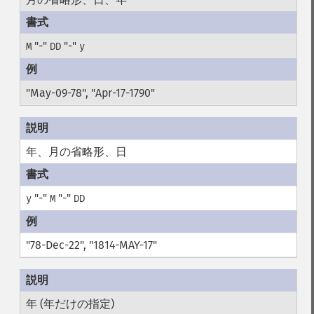
"-"
"-"
M
DD
y
"May-09-78", "Apr-17-1790"
年、月の省略形、日
"-"
"-"
y
M
DD
"78-Dec-22", "1814-MAY-17"
年 (年だけの指定)