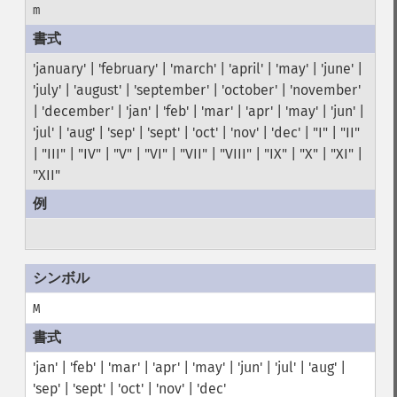
m
'january' | 'february' | 'march' | 'april' | 'may' | 'june' |
'july' | 'august' | 'september' | 'october' | 'november'
| 'december' | 'jan' | 'feb' | 'mar' | 'apr' | 'may' | 'jun' |
'jul' | 'aug' | 'sep' | 'sept' | 'oct' | 'nov' | 'dec' | "I" | "II"
| "III" | "IV" | "V" | "VI" | "VII" | "VIII" | "IX" | "X" | "XI" |
"XII"
M
'jan' | 'feb' | 'mar' | 'apr' | 'may' | 'jun' | 'jul' | 'aug' |
'sep' | 'sept' | 'oct' | 'nov' | 'dec'