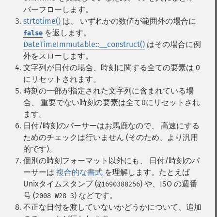
バーフローします。
strtotime()
は、 いずれかの数値が範囲外の場合に
を返します。
false
DateTimeImmutable::__construct()
はその場合に例
外をスローします。
文字列が日付の場合、時刻に関する全ての要素は 0
にリセットされます。
時刻の一部が指定された文字列に含まれている場
合、 重要でない時刻の要素は全て0にリセットされ
ます。
日付/時刻のパーサーはお馬鹿なので、 高速にする
ためのチェックは行いません (そのため、より汎用
的です)。
個別の時刻フォーマット以外にも、 日付/時刻のパ
ーサーは
複合的な書式
を理解します。たとえば
Unixタイムスタンプ (
) や、ISO の週番
@1690388256
号 (
) などです。
2008-W28-3
不正な日付を渡していないかどうかについて、追加