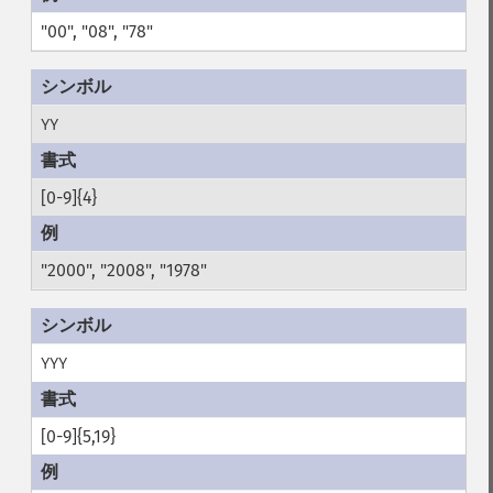
"00", "08", "78"
YY
[0-9]{4}
"2000", "2008", "1978"
YYY
[0-9]{5,19}