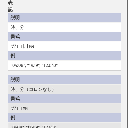
表
記
時、分
't'?
[.:]
HH
MM
"04:08", "19.19", "T23:43"
時、分（コロンなし）
't'?
HH
MM
"0408", "t1919", "T2343"