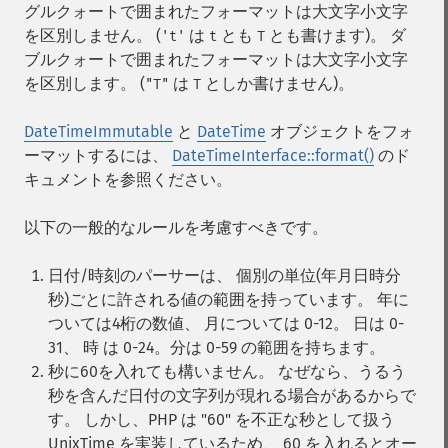
グルクォートで囲まれたフォーマットは大文字小文字
を区別しません。 (
は
とも
とも書けます)。 ダ
't'
t
T
ブルクォートで囲まれたフォーマットは大文字小文字
を区別します。 (
は
としか書けません)。
"T"
T
DateTimeImmutable
と
DateTime
オブジェクトをフォ
ーマットするには、
DateTimeInterface::format()
のド
キュメントを参照ください。
以下の一般的なルールを考慮すべきです。
日付/時刻のパーサーは、 個別の単位(年月日時分
秒)ごとに許される値の範囲を持っています。 年に
ついては4桁の数値、 月については 0-12。 日は 0-
31、 時 は 0-24。分は 0-59 の範囲を持ちます。
秒に60を入れても構いません。 なぜなら、うるう
秒を含んだ日付の文字列が現れる場合があるからで
す。 しかし、PHP は "60" を不正な秒として扱う
UnixTime を実装しているため、 60 を入れるとオー