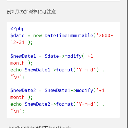
例2 月の加減算には注意
<?php

$date 
= new 
DateTimeImmutable
(
'2000-
12-31'
);

$newDate1 
= 
$date
->
modify
(
'+1 
month'
);

echo 
$newDate1
->
format
(
'Y-m-d'
) . 
"\n"
;

$newDate2 
= 
$newDate1
->
modify
(
'+1 
month'
);

echo 
$newDate2
->
format
(
'Y-m-d'
) . 
"\n"
;