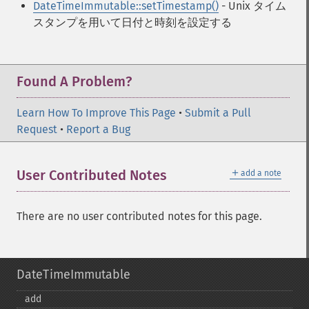
DateTimeImmutable::setTimestamp()
- Unix タイム
スタンプを用いて日付と時刻を設定する
Found A Problem?
Learn How To Improve This Page
•
Submit a Pull
Request
•
Report a Bug
＋
User Contributed Notes
add a note
There are no user contributed notes for this page.
DateTimeImmutable
add