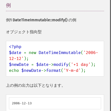
例
¶
例1
DateTimeImmutable::modify()
の例
オブジェクト指向型
<?php

$date 
= new 
DateTimeImmutable
(
'2006-
12-12'
$newDate 
= 
$date
->
modify
(
'+1 day'
);

echo 
$newDate
->
format
(
'Y-m-d'
);
上の例の出力は以下となります。
2006-12-13