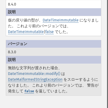
8.4.0
仮の戻り値の型が、
DateTimeImmutable
になりまし
た。 これより前のバージョンでは、
DateTimeImmutable
|
false
でした。
8.3.0
無効な文字列が渡された場合、
DateTimeImmutable::modify()
は
DateMalformedStringException
をスローするように
なりました。 これより前のバージョンでは、 警告が
発生して
を返していました。
false