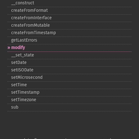
_​_​construct
createFromFormat
createFromInterface
createFromMutable
createFromTimestamp
getLastErrors
modify
_​_​set_​state
setDate
setISODate
setMicrosecond
setTime
setTimestamp
setTimezone
sub