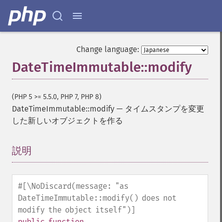
Change language:
DateTimeImmutable::modify
(PHP 5 >= 5.5.0, PHP 7, PHP 8)
DateTimeImmutable::modify
—
タイムスタンプを変更
した新しいオブジェクトを作る
説明
¶
#[\NoDiscard(message: "as
DateTimeImmutable::modify() does not
modify the object itself")]
public
function