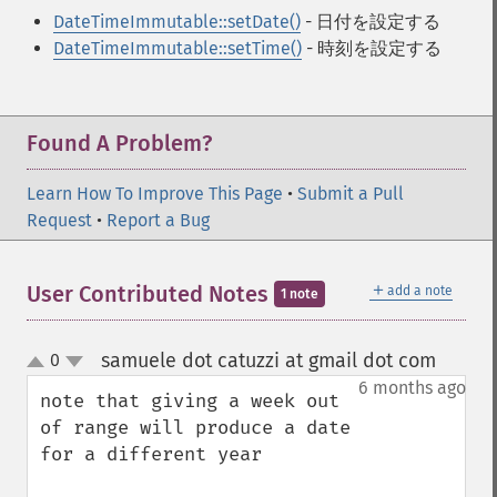
DateTimeImmutable::setDate()
- 日付を設定する
DateTimeImmutable::setTime()
- 時刻を設定する
Found A Problem?
Learn How To Improve This Page
•
Submit a Pull
Request
•
Report a Bug
＋
User Contributed Notes
add a note
1 note
samuele dot catuzzi at gmail dot com
0
¶
up
down
6 months ago
note that giving a week out 
of range will produce a date 
for a different year
