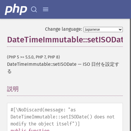
Change language:
DateTimeImmutable::setISODate
(PHP 5 >= 5.5.0, PHP 7, PHP 8)
DateTimeImmutable::setISODate
—
ISO 日付を設定す
る
説明
¶
#[\NoDiscard(message: "as
DateTimeImmutable::setISODate() does not
modify the object itself")]
public
function