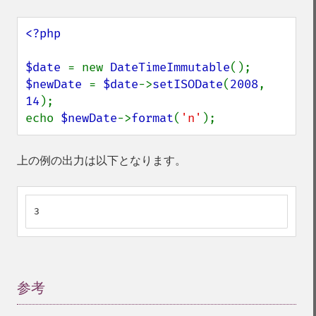
<?php

$date 
= new 
DateTimeImmutable
$newDate 
= 
$date
->
setISODate
(
2008
, 
14
);

echo 
$newDate
->
format
(
'n'
);
上の例の出力は以下となります。
3
参考
¶