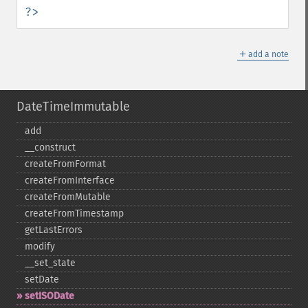
?>
＋
add a note
DateTimeImmutable
add
_​_​construct
createFromFormat
createFromInterface
createFromMutable
createFromTimestamp
getLastErrors
modify
_​_​set_​state
setDate
setISODate