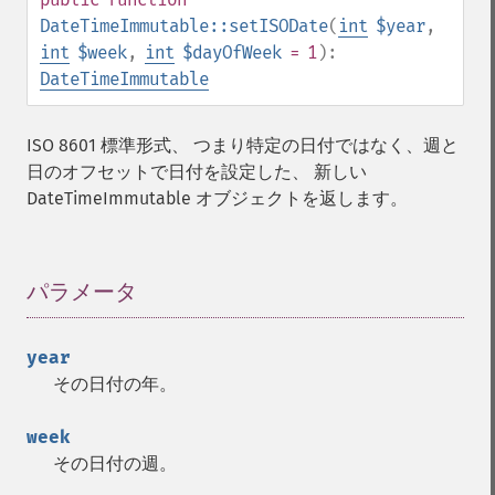
DateTimeImmutable::setISODate
(
int
$year
,
int
$week
,
int
$dayOfWeek
= 1
):
DateTimeImmutable
ISO 8601 標準形式、 つまり特定の日付ではなく、週と
日のオフセットで日付を設定した、 新しい
DateTimeImmutable オブジェクトを返します。
パラメータ
¶
year
その日付の年。
week
その日付の週。