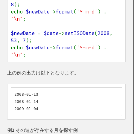
8
);

echo 
$newDate
->
format
(
'Y-m-d'
) . 
"\n"
;

$newDate 
= 
$date
->
setISODate
(
2008
, 
53
, 
7
);

echo 
$newDate
->
format
(
'Y-m-d'
) . 
"\n"
;
上の例の出力は以下となります。
2008-01-13

2008-01-14

2009-01-04
例3 その週が存在する月を探す例