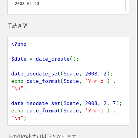
2008-01-13
手続き型
<?php

$date 
= 
date_create
();

date_isodate_set
(
$date
, 
2008
, 
2
);

echo 
date_format
(
$date
, 
'Y-m-d'
) . 
"\n"
;

date_isodate_set
(
$date
, 
2008
, 
2
, 
7
);

echo 
date_format
(
$date
, 
'Y-m-d'
) . 
"\n"
;
上の例の出力は以下となります。