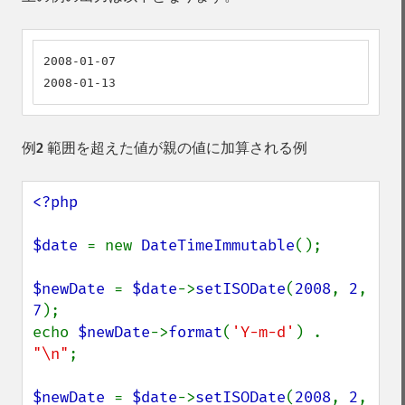
2008-01-07

2008-01-13
例2 範囲を超えた値が親の値に加算される例
<?php

$date 
= new 
DateTimeImmutable
();

$newDate 
= 
$date
->
setISODate
(
2008
, 
2
, 
7
);

echo 
$newDate
->
format
(
'Y-m-d'
) . 
"\n"
;

$newDate 
= 
$date
->
setISODate
(
2008
, 
2
, 