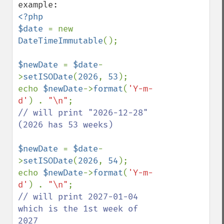
<?php

$date 
= new 
DateTimeImmutable
();

$newDate 
= 
$date
-
>
setISODate
(
2026
, 
53
);

echo 
$newDate
->
format
(
'Y-m-
d'
) . 
"\n"
// will print "2026-12-28"  
(2026 has 53 weeks)

$newDate 
= 
$date
-
>
setISODate
(
2026
, 
54
);

echo 
$newDate
->
format
(
'Y-m-
d'
) . 
"\n"
// will print 2027-01-04 
which is the 1st week of 