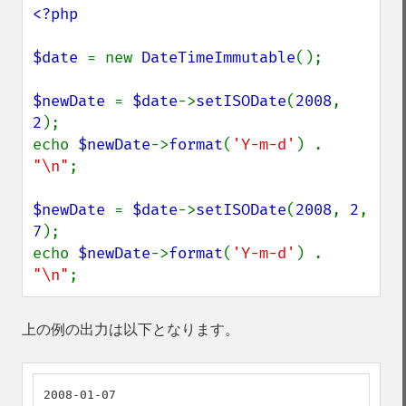
<?php

$date 
= new 
DateTimeImmutable
();

$newDate 
= 
$date
->
setISODate
(
2008
, 
2
);

echo 
$newDate
->
format
(
'Y-m-d'
) . 
"\n"
;

$newDate 
= 
$date
->
setISODate
(
2008
, 
2
, 
7
);

echo 
$newDate
->
format
(
'Y-m-d'
) . 
"\n"
;
上の例の出力は以下となります。
2008-01-07
