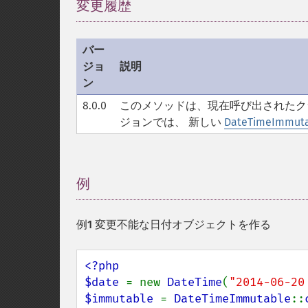
変更履歴
¶
バー
ジョ
説明
ン
8.0.0
このメソッドは、現在呼び出されたク
ジョンでは、 新しい
DateTimeImmut
例
¶
例1 変更不能な日付オブジェクトを作る
<?php

$date 
= new 
DateTime
(
"2014-06-20
$immutable 
= 
DateTimeImmutable
::