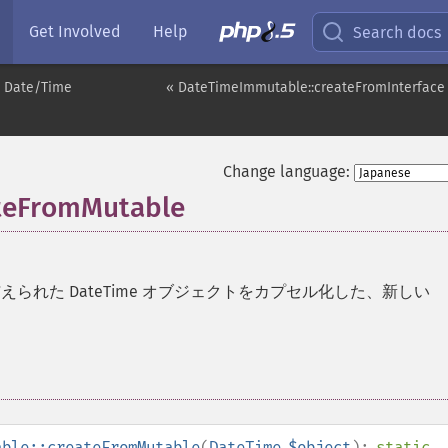
Get Involved
Help
Search docs
Date/Time
« DateTimeImmutable::createFromInterface
Change language:
teFromMutable
えられた DateTime オブジェクトをカプセル化した、新しい
able::createFromMutable
(
DateTime
$object
):
static