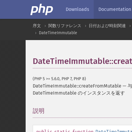
Downloads
Documentation
序文
関数リファレンス
日付および時刻関連
DateTimeImmutable
DateTimeImmutable::crea
(PHP 5 >= 5.6.0, PHP 7, PHP 8)
DateTimeImmutable::createFromMutable
—
与
DateTimeImmutable のインスタンスを返す
説明
¶
public
static
function
DateTimeImmut