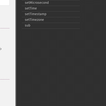
setMicrosecond
setTime
setTimestamp
setTimezone
sub
、
ら