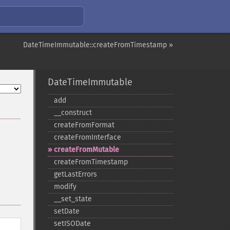
DateTimeImmutable::createFromTimestamp »
DateTimeImmutable
add
_​_​construct
createFromFormat
createFromInterface
createFromMutable
createFromTimestamp
getLastErrors
modify
_​_​set_​state
setDate
setISODate