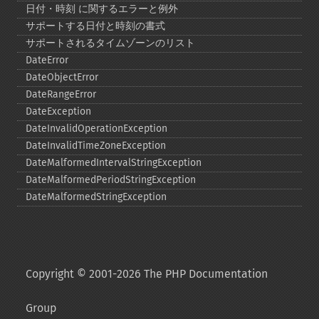
日付・時刻 に関するエラーと例外
サポートする日付と時刻の書式
サポートされるタイムゾーンのリスト
DateError
DateObjectError
DateRangeError
DateException
DateInvalidOperationException
DateInvalidTimeZoneException
DateMalformedIntervalStringException
DateMalformedPeriodStringException
DateMalformedStringException
Copyright © 2001-2026 The PHP Documentation
Group