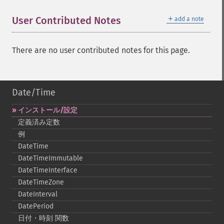
＋
User Contributed Notes
add a note
There are no user contributed notes for this page.
Date/Time
インストール/設定
定義済み定数
例
DateTime
DateTimeImmutable
DateTimeInterface
DateTimeZone
DateInterval
DatePeriod
日付・時刻 関数