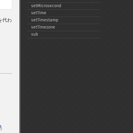
setMicrosecond
setTime
を代わ
setTimestamp
setTimezone
sub
l