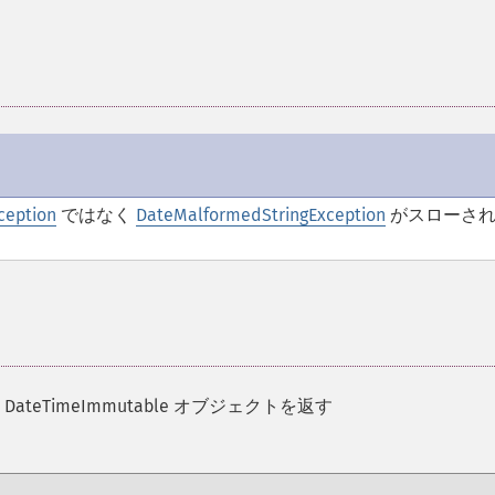
ception
ではなく
DateMalformedStringException
がスローさ
 DateTimeImmutable オブジェクトを返す