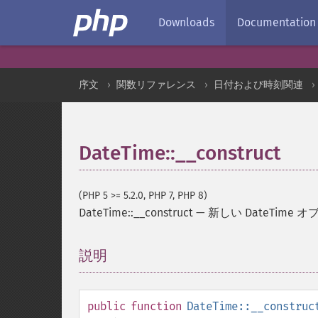
Downloads
Documentation
序文
関数リファレンス
日付および時刻関連
DateTime::__construct
(PHP 5 >= 5.2.0, PHP 7, PHP 8)
DateTime::__construct
—
新しい DateTime
説明
¶
public
function
DateTime::__construc