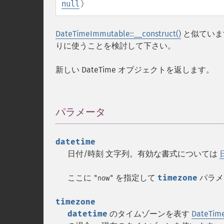
null
)
DateTimeImmutable::__construct()
と似ていま
りに使うことを検討して下さい。
新しい DateTime オブジェクトを返します。
パラメータ
¶
datetime
日付/時刻 文字列。有効な書式については
ここに
を指定して
timezone
パラメ
"now"
timezone
datetime
のタイムゾーンを表す
DateTim