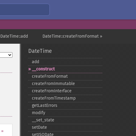
 DateTime::add
DateTime::createFromFormat »
DateTime
add
_​_​construct
createFromFormat
createFromImmutable
createFromInterface
createFromTimestamp
getLastErrors
modify
_​_​set_​state
setDate
=
setISODate