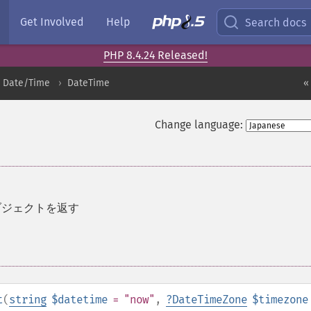
Get Involved
Help
Search docs
PHP 8.4.24 Released!
Date/Time
DateTime
«
Change language:
 オブジェクトを返す
t
(
string
$datetime
= "now"
,
?
DateTimeZone
$timezone