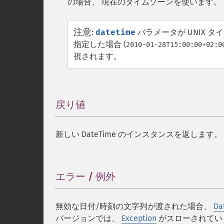
の場合、 現在のタイムゾーンを使います。
注意
:
datetime
パラメータが UNIX タイ
指定した場合 (
2010-01-28T15:00:00+02:0
視されます。
戻り値
¶
新しい DateTime のインスタンスを返します。
エラー / 例外
¶
無効な日付/時刻の文字列が渡された場合、
Da
バージョンでは、
Exception
がスローされてい