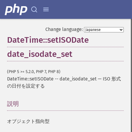
Change language:
DateTime::setISODate
date_isodate_set
(PHP 5 >= 5.2.0, PHP 7, PHP 8)
DateTime::setISODate
--
date_isodate_set
—
ISO 形式
の日付を設定する
説明
¶
オブジェクト指向型