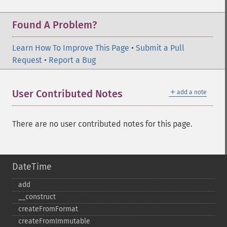
Found A Problem?
Learn How To Improve This Page
•
Submit a Pull
Request
•
Report a Bug
＋
User Contributed Notes
add a note
There are no user contributed notes for this page.
DateTime
add
_​_​construct
createFromFormat
createFromImmutable