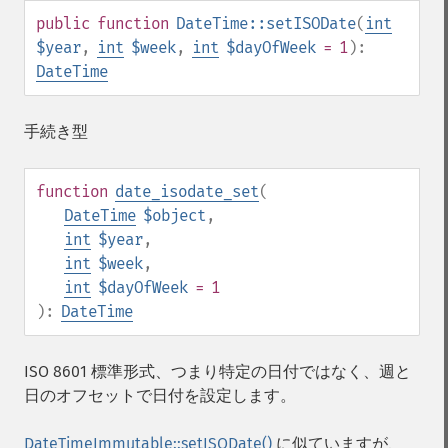
public
function
DateTime::setISODate
(
int
$year
,
int
$week
,
int
$dayOfWeek
= 1
):
DateTime
手続き型
function
date_isodate_set
(
DateTime
$object
,
int
$year
,
int
$week
,
int
$dayOfWeek
= 1
):
DateTime
ISO 8601 標準形式、つまり特定の日付ではなく、週と
日のオフセットで日付を設定します。
DateTimeImmutable::setISODate()
に似ていますが、