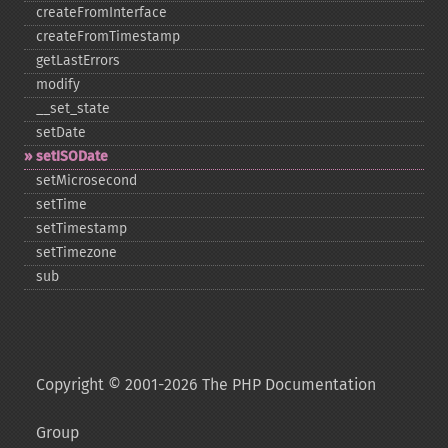
createFromInterface
createFromTimestamp
getLastErrors
modify
_​_​set_​state
setDate
setISODate
setMicrosecond
setTime
setTimestamp
setTimezone
sub
Copyright © 2001-2026 The PHP Documentation
Group