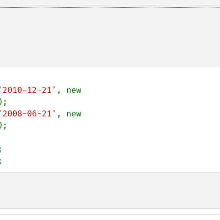
'2010-12-21'
, new 
'2008-06-21'
, new 
;



;