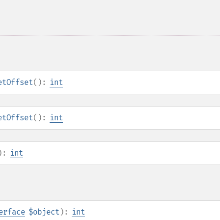
etOffset
():
int
etOffset
():
int
):
int
erface
$object
):
int