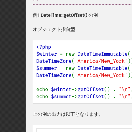
例1
DateTime::getOffset()
の例
オブジェクト指向型
<?php

$winter 
= new 
DateTimeImmutable
(
DateTimeZone
(
'America/New_York'
$summer 
= new 
DateTimeImmutable
(
DateTimeZone
(
'America/New_York'
))
echo 
$winter
->
getOffset
() . 
"\n"
;
echo 
$summer
->
getOffset
() . 
"\n"
上の例の出力は以下となります。