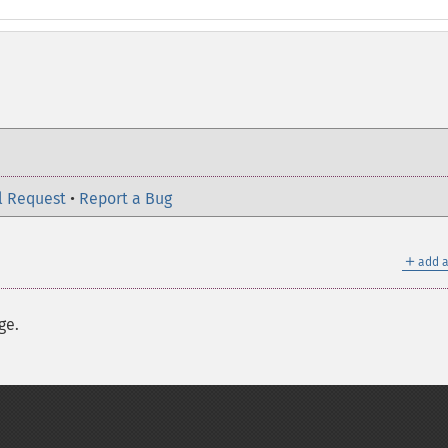
l Request
•
Report a Bug
＋
add a
ge.