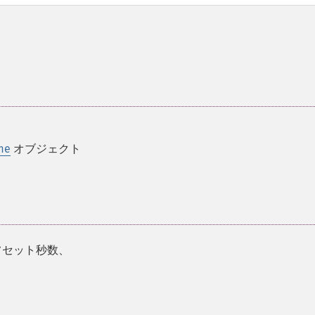
me
オブジェクト
フセット秒数、