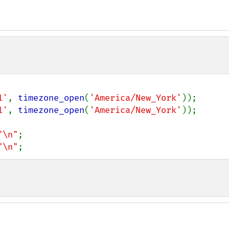
1'
, 
timezone_open
(
'America/New_York'
1'
, 
timezone_open
(
'America/New_York'
));

"\n"
;

"\n"
;