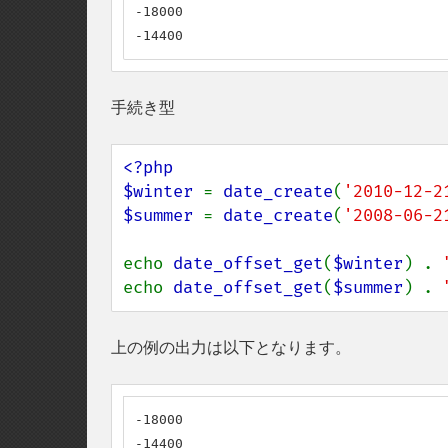
-18000

-14400
手続き型
<?php

$winter 
= 
date_create
(
'2010-12-2
$summer 
= 
date_create
(
'2008-06-2
echo 
date_offset_get
(
$winter
) . 
echo 
date_offset_get
(
$summer
) . 
上の例の出力は以下となります。
-18000

-14400