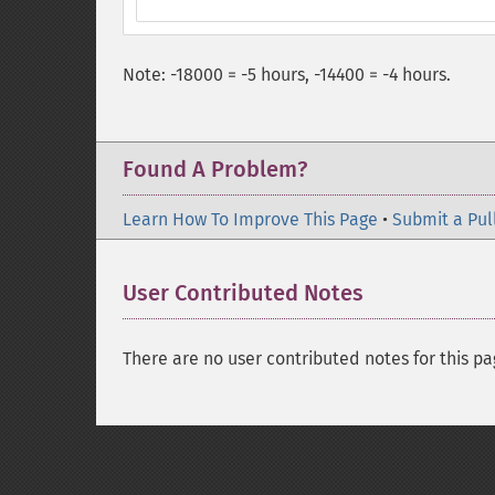
Note: -18000 = -5 hours, -14400 = -4 hours.
Found A Problem?
Learn How To Improve This Page
•
Submit a Pul
User Contributed Notes
There are no user contributed notes for this pa