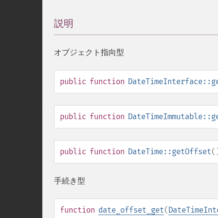
説明
¶
オブジェクト指向型
public
function
DateTimeInterface::g
public
function
DateTimeImmutable::g
public
function
DateTime::getOffset
(
手続き型
function
date_offset_get
(
DateTimeInt