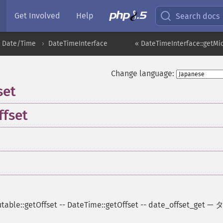
Get Involved
Help
Search docs
Date/Time
DateTimeInterface
« DateTimeInterface::getMi
Change language:
set
fset
able::getOffset
--
DateTime::getOffset
--
date_offset_get
—