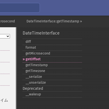
crosecond
DateTimeInterface::getTimestamp »
DateTimeInterface
diff
format
getMicrosecond
getOffset
getTimestamp
getTimezone
_​_​serialize
_​_​unserialize
Deprecated
_​_​wakeup
タイム