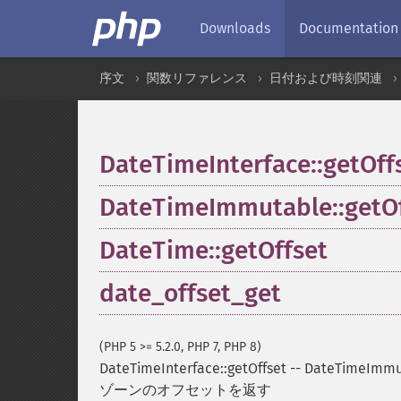
Downloads
Documentation
序文
関数リファレンス
日付および時刻関連
DateTimeInterface::getOff
DateTimeImmutable::getOf
DateTime::getOffset
date_offset_get
(PHP 5 >= 5.2.0, PHP 7, PHP 8)
DateTimeInterface::getOffset
--
DateTimeImmut
ゾーンのオフセットを返す