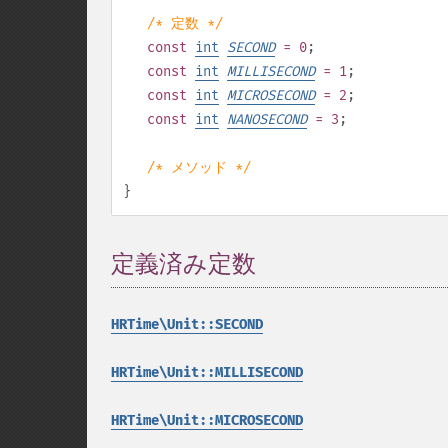
/* 定数 */
const
int
SECOND
= 0
;
const
int
MILLISECOND
= 1
;
const
int
MICROSECOND
= 2
;
const
int
NANOSECOND
= 3
;
/* メソッド */
}
定義済み定数
¶
HRTime\Unit::SECOND
HRTime\Unit::MILLISECOND
HRTime\Unit::MICROSECOND