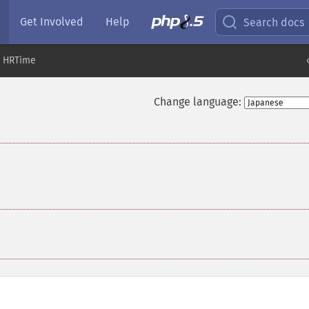
Get Involved
Help
Search docs
HRTime
Change language: