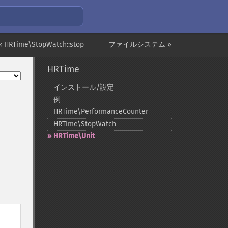
« HRTime\StopWatch::stop
ファイルシステム »
HRTime
インストール/設定
例
HRTime\PerformanceCounter
HRTime\StopWatch
HRTime\Unit