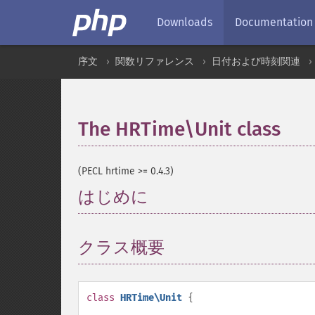
Downloads
Documentation
序文
関数リファレンス
日付および時刻関連
The HRTime\Unit class
¶
(PECL hrtime >= 0.4.3)
はじめに
¶
クラス概要
¶
class
HRTime\Unit
{