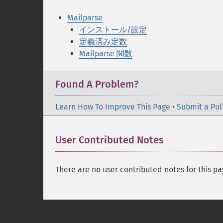
Mailparse
インストール/設定
定義済み定数
Mailparse 関数
Found A Problem?
Learn How To Improve This Page
•
Submit a Pul
User Contributed Notes
There are no user contributed notes for this pa