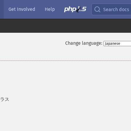
Get Involved
Help
Search docs
Change language:
 クラス