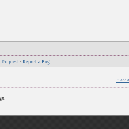
l Request
•
Report a Bug
＋
add a
ge.