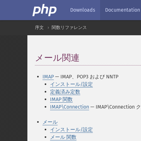
Downloads
Documentation
序文
関数リファレンス
メール関連
¶
IMAP
— IMAP、POP3 および NNTP
インストール/設定
定義済み定数
IMAP 関数
IMAP\Connection
— IMAP\Connection
メール
インストール/設定
メール 関数