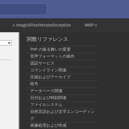
« ImagickPixelIteratorException
IMAP »
関数リファレンス
PHP の振る舞いの変更
音声フォーマットの操作
認証サービス
コマンドライン関連
圧縮およびアーカイブ
暗号
データベース関連
日付および時刻関連
ファイルシステム
自然言語および文字エンコーディン
グ
画像処理および作成