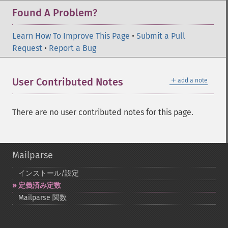
Found A Problem?
Learn How To Improve This Page
•
Submit a Pull
Request
•
Report a Bug
＋
User Contributed Notes
add a note
There are no user contributed notes for this page.
Mailparse
インストール/設定
定義済み定数
Mailparse 関数