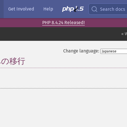
Get Involved
Help
Search docs
PHP 8.4.24 Released!
« 
Change language:
x への移行
¶