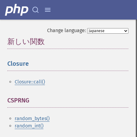
Change language:
新しい関数
¶
Closure
¶
Closure::call()
CSPRNG
¶
random_bytes()
random_int()