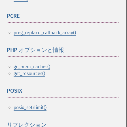
PCRE
¶
preg_replace_callback_array()
PHP オプションと情報
¶
gc_mem_caches()
get_resources()
POSIX
¶
posix_setrlimit()
リフレクション
¶