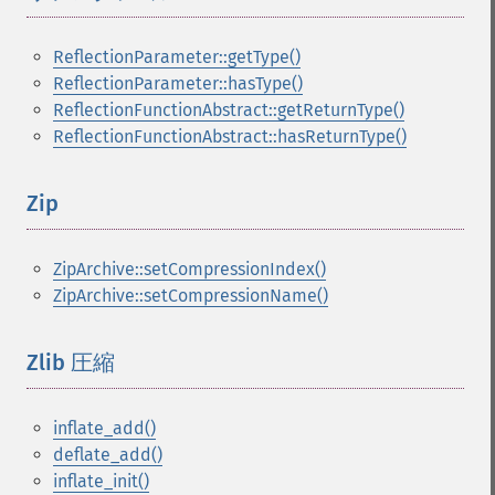
ReflectionParameter::getType()
ReflectionParameter::hasType()
ReflectionFunctionAbstract::getReturnType()
ReflectionFunctionAbstract::hasReturnType()
Zip
¶
ZipArchive::setCompressionIndex()
ZipArchive::setCompressionName()
Zlib 圧縮
¶
inflate_add()
deflate_add()
inflate_init()