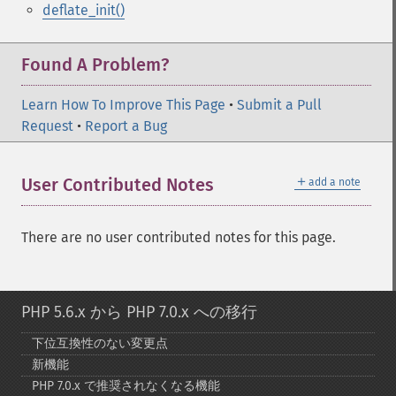
deflate_init()
Found A Problem?
Learn How To Improve This Page
•
Submit a Pull
Request
•
Report a Bug
＋
User Contributed Notes
add a note
There are no user contributed notes for this page.
PHP 5.6.x から PHP 7.0.x への移行
下位互換性のない変更点
新機能
PHP 7.0.x で推奨されなくなる機能