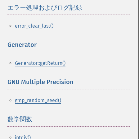
エラー処理およびログ記録
¶
error_clear_last()
Generator
¶
Generator::getReturn()
GNU Multiple Precision
¶
gmp_random_seed()
数学関数
¶
intdiv()