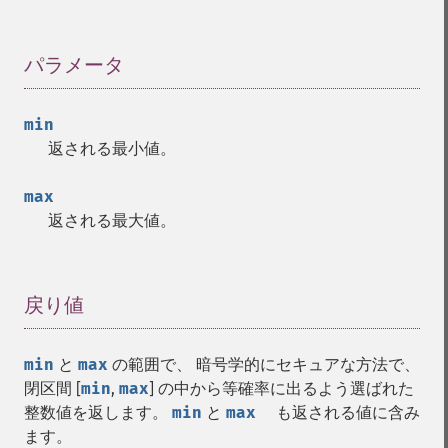
パラメータ
¶
min
返される最小値。
max
返される最大値。
戻り値
¶
min
と
max
の範囲で、 暗号学的にセキュアな方法で、
閉区間 [
min
,
max
] の中から等確率に出るよう選ばれた
整数値を返します。
min
と
max
も返される値に含み
ます。