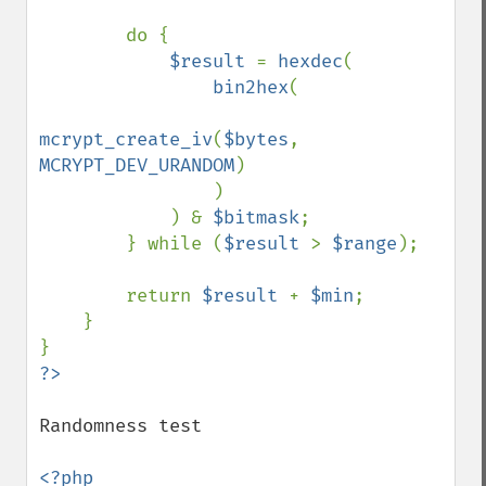
        do {

$result 
= 
hexdec
(

bin2hex
(

mcrypt_create_iv
(
$bytes
, 
MCRYPT_DEV_URANDOM
)

                )

            ) & 
$bitmask
;

        } while (
$result 
> 
$range
);

        return 
$result 
+ 
$min
;

    }

Randomness test

<?php
