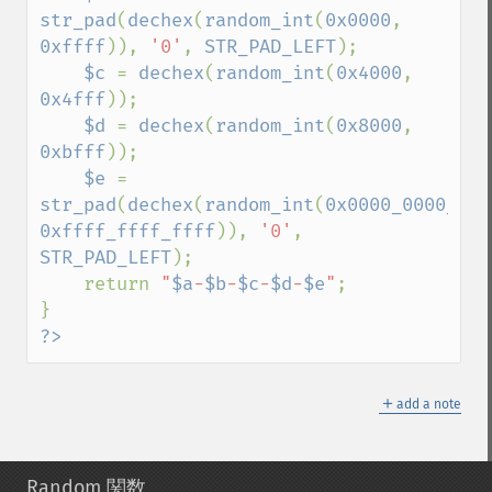
str_pad
(
dechex
(
random_int
(
0x0000
, 
0xffff
)), 
'0'
, 
STR_PAD_LEFT
);

$c 
= 
dechex
(
random_int
(
0x4000
, 
0x4fff
));

$d 
= 
dechex
(
random_int
(
0x8000
, 
0xbfff
));

$e 
= 
str_pad
(
dechex
(
random_int
(
0x0000_0000_000
0xffff_ffff_ffff
)), 
'0'
, 
STR_PAD_LEFT
);

    return 
"
$a
-
$b
-
$c
-
$d
-
$e
"
;

?>
＋
add a note
Random 関数