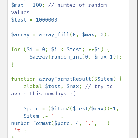
$max 
= 
100
; 
// number of random 
$test 
= 
1000000
;

$array 
= 
array_fill
(
0
, 
$max
, 
0
);

for (
$i 
= 
0
; 
$i 
< 
$test
; ++
$i
) {

    ++
$array
[
random_int
(
0
, 
$max
-
1
)];

}

function 
arrayFormatResult
(&
$item
) {

    global 
$test
, 
$max
; 
// try to 
avoid this nowdays ;)

$perc 
= (
$item
/(
$test
/
$max
))-
1
;

$item 
.= 
' '
. 
number_format
(
$perc
, 
4
, 
'.'
, 
''
) 
.
'%'
;
