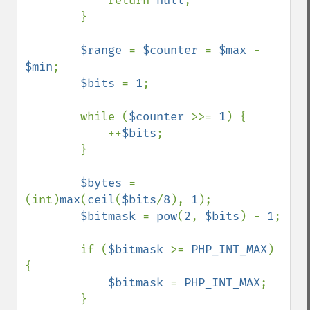
            return 
null
;

        }

$range 
= 
$counter 
= 
$max 
- 
$min
;

$bits 
= 
1
;

        while (
$counter 
>>= 
1
) {

            ++
$bits
;

        }

$bytes 
= 
(int)
max
(
ceil
(
$bits
/
8
), 
1
);

$bitmask 
= 
pow
(
2
, 
$bits
) - 
1
;

        if (
$bitmask 
>= 
PHP_INT_MAX
) 
{

$bitmask 
= 
PHP_INT_MAX
;

        }
