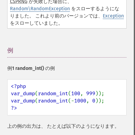
CSPRNG
が失敗した場合に、
Random\RandomException
をスローするようにな
りました。 これより前のバージョンでは、
Exception
をスローしていました。
例
¶
例1
random_int()
の例
<?php

var_dump
(
random_int
(
100
, 
999
var_dump
(
random_int
(-
1000
, 
0
?>
上の例の出力は、 たとえば以下のようになります。