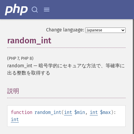
Change language:
random_int
(PHP 7, PHP 8)
random_int
—
暗号学的にセキュアな方法で、等確率に
出る整数を取得する
説明
¶
function
random_int
(
int
$min
,
int
$max
):
int