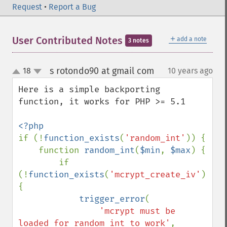
Request
•
Report a Bug
＋
User Contributed Notes
add a note
3 notes
s rotondo90 at gmail com
18
10 years ago
¶
up
down
Here is a simple backporting 
function, it works for PHP >= 5.1

if (!
function_exists
(
'random_int'
)) {

    function 
random_int
(
$min
, 
$max
) {

        if 
(!
function_exists
(
'mcrypt_create_iv'
)) 
{

trigger_error
(

'mcrypt must be 
loaded for random_int to work'
, 
