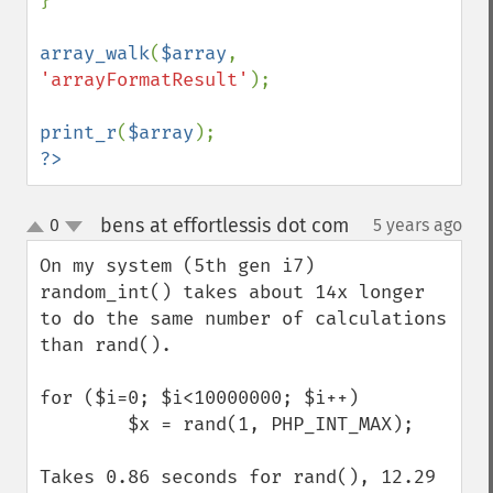
}

array_walk
(
$array
, 
'arrayFormatResult'
);

print_r
(
$array
?>
bens at effortlessis dot com
0
5 years ago
¶
up
down
On my system (5th gen i7) 
random_int() takes about 14x longer 
to do the same number of calculations 
than rand(). 

for ($i=0; $i<10000000; $i++)

        $x = rand(1, PHP_INT_MAX);

Takes 0.86 seconds for rand(), 12.29 