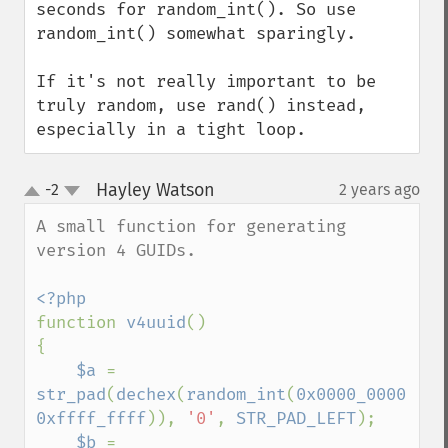
seconds for random_int(). So use 
random_int() somewhat sparingly. 

If it's not really important to be 
truly random, use rand() instead, 
especially in a tight loop.
Hayley Watson
-2
2 years ago
¶
up
down
A small function for generating 
version 4 GUIDs.

function 
v4uuid
()

{

$a 
= 
str_pad
(
dechex
(
random_int
(
0x0000_0000
, 
0xffff_ffff
)), 
'0'
, 
STR_PAD_LEFT
);

$b 
= 