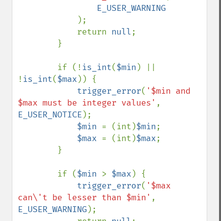
E_USER_WARNING

);

            return 
null
;

        }

        if (!
is_int
(
$min
) || 
!
is_int
(
$max
)) {

trigger_error
(
'$min and 
$max must be integer values'
, 
E_USER_NOTICE
);

$min 
= (int)
$min
;

$max 
= (int)
$max
;

        }

        if (
$min 
> 
$max
) {

trigger_error
(
'$max 
can\'t be lesser than $min'
, 
E_USER_WARNING
);
