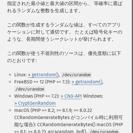
指定された最小値と最大値の区間から、 等確率に選ば
れるランダムな整数を生成します。
この関数が生成するランダムな値は、すべてのアプリ
ケーションに対して適切です。 たとえば暗号化キーの
ような、長期間使うシークレットが挙げられます。
この関数が使う不規則性のソースは、優先度順に以下
のとおりです:
Linux:
» getrandom()
,
/dev/urandom
FreeBSD >= 12 (PHP >= 7.3):
» getrandom()
,
/dev/urandom
Windows (PHP >= 7.2):
» CNG-API
Windows:
» CryptGenRandom
macOS (PHP >= 8.2; >= 8.1.9; >= 8.0.22
CCRandomGenerateBytes がコンパイル時に利用可
能な場合): CCRandomGenerateBytes()
macOS (PHP
>= 8.1; >= 8.0.2): arc4random_buf(),
/dev/urandom