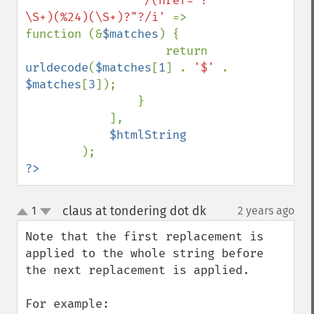
'/(href="?
\S+)(%24)(\S+)?"?/i' 
=> 
function (&
$matches
) {

                    return 
urldecode
(
$matches
[
1
] . 
'$' 
. 
$matches
[
3
]);

                }

            ],

$htmlString

?>
claus at tondering dot dk
1
2 years ago
¶
up
down
Note that the first replacement is 
applied to the whole string before 
the next replacement is applied.

For example:
