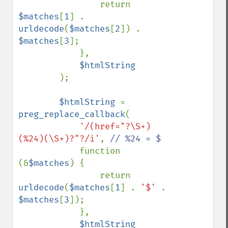
                return 
$matches
[
1
] . 
urldecode
(
$matches
[
2
]) . 
$matches
[
3
];

            },

$htmlString

);

$htmlString 
= 
preg_replace_callback
(

'/(href="?\S+)
(%24)(\S+)?"?/i'
, 
// %24 = $

function 
(&
$matches
) {

                return 
urldecode
(
$matches
[
1
] . 
'$' 
. 
$matches
[
3
]);

            },

$htmlString
