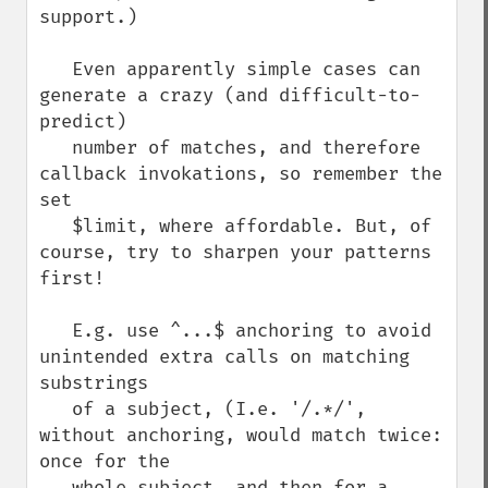
support.)

   Even apparently simple cases can 
generate a crazy (and difficult-to-
predict)

   number of matches, and therefore 
callback invokations, so remember the 
set

   $limit, where affordable. But, of 
course, try to sharpen your patterns 
first!

   E.g. use ^...$ anchoring to avoid 
unintended extra calls on matching 
substrings

   of a subject, (I.e. '/.*/', 
without anchoring, would match twice: 
once for the

   whole subject, and then for a 