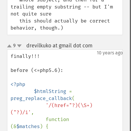
trailing empty substring -- but I'm 
not quite sure

   this should actually be correct 
behavior, though.)
drevilkuko at gmail dot com
9
¶
up
down
10 years ago
finally!!!

before (<=php5.6):

<?php

        $htmlString 
= 
preg_replace_callback
(

'/(href="?)(\S+)
("?)/i'
,

            function 
(&
$matches
) {
