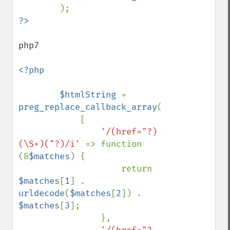
php7

<?php

        $htmlString 
= 
preg_replace_callback_array
(

            [

'/(href="?)
(\S+)("?)/i' 
=> function 
(&
$matches
) {

                    return 
$matches
[
1
] . 
urldecode
(
$matches
[
2
]) . 
$matches
[
3
];

                },
