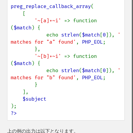
preg_replace_callback_array
(

    [

'~[a]+~i' 
=> function 
(
$match
) {

            echo 
strlen
(
$match
[
0
]), 
' 
matches for "a" found'
, 
PHP_EOL
;

        },

'~[b]+~i' 
=> function 
(
$match
) {

            echo 
strlen
(
$match
[
0
]), 
' 
matches for "b" found'
, 
PHP_EOL
;

        }

    ],

?>
上の例の出力は以下となります。