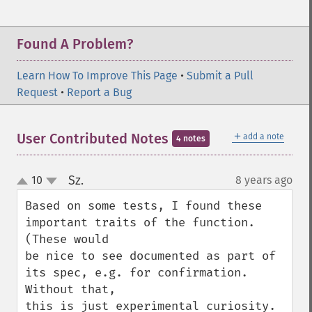
Found A Problem?
Learn How To Improve This Page
•
Submit a Pull
Request
•
Report a Bug
＋
User Contributed Notes
add a note
4 notes
Sz.
10
8 years ago
¶
up
down
Based on some tests, I found these 
important traits of the function. 
(These would

be nice to see documented as part of 
its spec, e.g. for confirmation. 
Without that,

this is just experimental curiosity. 