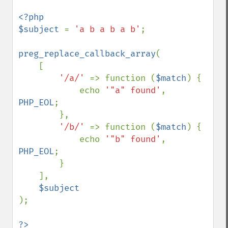
<?php

$subject 
= 
'a b a b a b'
;

preg_replace_callback_array
(

    [

'/a/' 
=> function (
$match
) {

            echo 
'"a" found'
, 
PHP_EOL
;

        },

'/b/' 
=> function (
$match
) {

            echo 
'"b" found'
, 
PHP_EOL
;

        }

    ],

);
