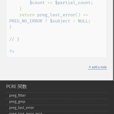
$count 
+= 
$partial_count
;

    }

    return 
preg_last_error
() == 
PREG_NO_ERROR 
? 
$subject 
: 
NULL
;

}

// }

?>
＋
add a note
PCRE 関数
preg_​filter
preg_​grep
preg_​last_​error
preg_​last_​error_​msg