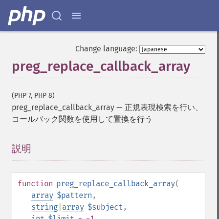
Change language:
preg_replace_callback_array
(PHP 7, PHP 8)
preg_replace_callback_array
—
正規表現検索を行い、
コールバック関数を使用して置換を行う
説明
¶
function
preg_replace_callback_array
(
array
$pattern
,
string
|
array
$subject
,
int
$limit
= -1
,