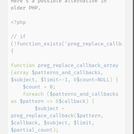
Here's a possible alternative in 
older PHP.

<?php

// if 
(!function_exists('preg_replace_callback_a
{

function 
preg_replace_callback_array 
(array 
$patterns_and_callbacks
, 
$subject
, 
$limit
=-
1
, &
$count
=
NULL
) {

$count 
= 
0
;

    foreach (
$patterns_and_callbacks 
as 
$pattern 
=> &
$callback
) {

$subject 
= 
preg_replace_callback
(
$pattern
, 
$callback
, 
$subject
, 
$limit
, 
$partial_count
);
