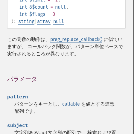
int
&$count
=
null
,
int
$flags
= 0
):
string
|
array
|
null
この関数の動作は、
preg_replace_callback()
に似てい
ますが、 コールバック関数が、パターン単位ペースで
実行されるところが異なります。
パラメータ
¶
pattern
パターンをキーとし、
callable
を値とする連想
配列です。
subject
文字列あるいは文字列の配列で、 検索および置