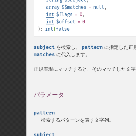
array
&$matches
=
null
,
int
$flags
= 0
,
int
$offset
= 0
):
int
|
false
subject
を検索し、
pattern
に指定した正
matches
に代入します。
正規表現にマッチすると、そのマッチした文字
パラメータ
¶
pattern
検索するパターンを表す文字列。
subject