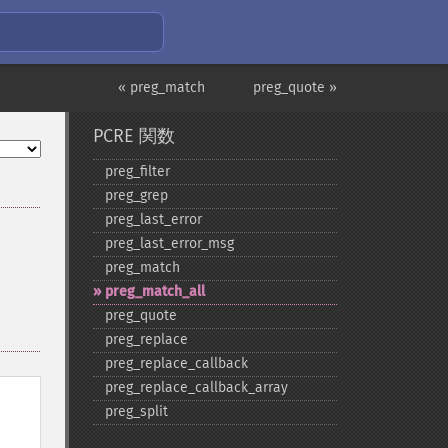
« preg_match
preg_quote »
PCRE 関数
preg_​filter
preg_​grep
preg_​last_​error
preg_​last_​error_​msg
preg_​match
preg_​match_​all
preg_​quote
preg_​replace
preg_​replace_​callback
preg_​replace_​callback_​array
preg_​split