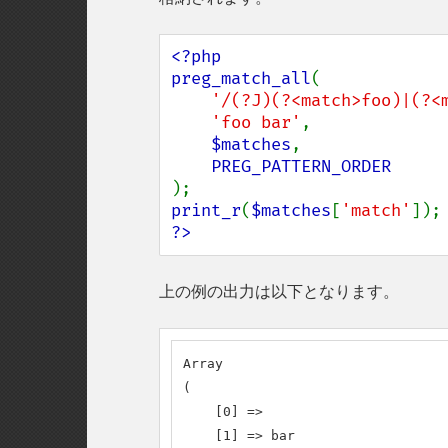
<?php

preg_match_all
(

'/(?J)(?<match>foo)|(?<
'foo bar'
,

$matches
,

print_r
(
$matches
[
'match'
?>
上の例の出力は以下となります。
Array

(

    [0] =>

    [1] => bar
