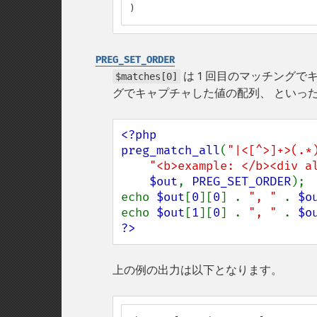
)
PREG_SET_ORDER
は 1 回目のマッチング
$matches[0]
グでキャプチャした値の配列、 といっ
<?php

preg_match_all
(
"|<[^>]+>(.*
"<b>example: </b><div a
$out
, 
PREG_SET_ORDER
);

echo 
$out
[
0
][
0
] . 
", " 
. 
$o
echo 
$out
[
1
][
0
] . 
", " 
. 
$o
?>
上の例の出力は以下となります。