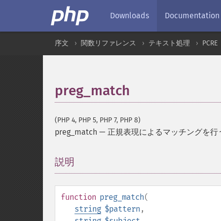
Downloads
Documentation
序文
関数リファレンス
テキスト処理
PCRE
preg_match
(PHP 4, PHP 5, PHP 7, PHP 8)
preg_match
—
正規表現によるマッチングを行
説明
¶
function
preg_match
(
string
$pattern
,
string
$subject
,