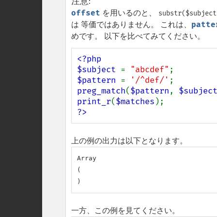
注意
:
offset
を用いるのと、
substr($subject
は 等価ではありません。 これは、
patte
めです。 以下を比べてみてください。
<?php

$subject 
= 
"abcdef"
$pattern 
= 
'/^def/'
preg_match
(
$pattern
, 
$subjec
print_r
(
$matches
?>
上の例の出力は以下となります。
Array

(

一方、この例を見てください。