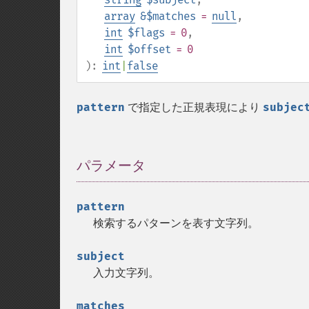
array
&$matches
=
null
,
int
$flags
= 0
,
int
$offset
= 0
):
int
|
false
pattern
で指定した正規表現により
subjec
パラメータ
¶
pattern
検索するパターンを表す文字列。
subject
入力文字列。
matches