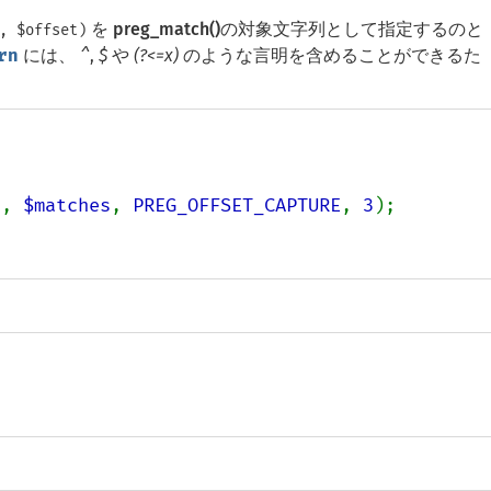
を
preg_match()
の対象文字列として指定するのと
, $offset)
rn
には、
^
,
$
や
(?<=x)
のような言明を含めることができるた
t
, 
$matches
, 
PREG_OFFSET_CAPTURE
, 
3