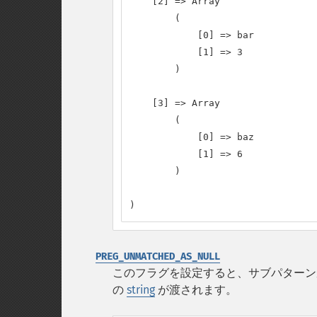
    [2] => Array

        (

            [0] => bar

            [1] => 3

        )

    [3] => Array

        (

            [0] => baz

            [1] => 6

        )

)
PREG_UNMATCHED_AS_NULL
このフラグを設定すると、サブパター
の
string
が渡されます。