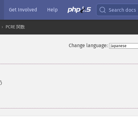
Get Involved
Help
Search docs
PCRE 関数
Change language:
う