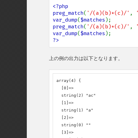
<?php

preg_match
(
'/(a)(b)*(c)/'
, 
var_dump
(
$matches
preg_match
(
'/(a)(b)*(c)/'
, 
var_dump
(
$matches
?>
上の例の出力は以下となります。
array(4) {

  [0]=>

  string(2) "ac"

  [1]=>

  string(1) "a"

  [2]=>

  string(0) ""

  [3]=>
