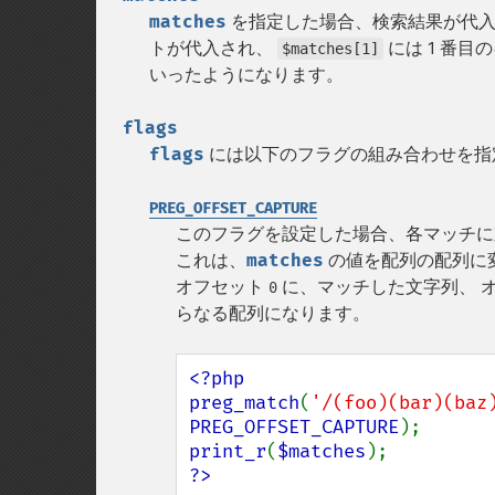
matches
を指定した場合、検索結果が代
トが代入され、
には 1 番
$matches[1]
いったようになります。
flags
flags
には以下のフラグの組み合わせを指
PREG_OFFSET_CAPTURE
このフラグを設定した場合、各マッチに
これは、
matches
の値を配列の配列に
オフセット
に、マッチした文字列、 
0
らなる配列になります。
<?php

preg_match
(
'/(foo)(bar)(baz
PREG_OFFSET_CAPTURE
print_r
(
$matches
?>