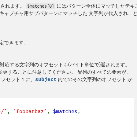
入されます。
にはパターン全体にマッチしたテキ
$matches[0]
目のキャプチャ用サブパターンにマッチした 文字列が代入され、
定できます。
対応する文字列のオフセットも(バイト単位で)返されます。
変更することに注意してください。 配列のすべての要素が、
オフセット
に、
subject
内でのその文字列のオフセット か
1
)/'
, 
'foobarbaz'
, 
$matches
, 