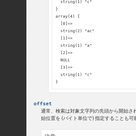
  string(1) "c"

}

array(4) {

  [0]=>

  string(2) "ac"

  [1]=>

  string(1) "a"

  [2]=>

  NULL

  [3]=>

  string(1) "c"

}
offset
通常、検索は対象文字列の先頭から開始さ
始位置を (バイト単位で) 指定することも