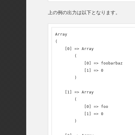
上の例の出力は以下となります。
Array

(

    [0] => Array

        (

            [0] => foobarbaz

            [1] => 0

        )

    [1] => Array

        (

            [0] => foo

            [1] => 0

        )
