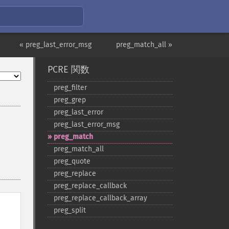
« preg_last_error_msg
preg_match_all »
PCRE 関数
preg_​filter
preg_​grep
preg_​last_​error
preg_​last_​error_​msg
preg_​match
preg_​match_​all
preg_​quote
preg_​replace
preg_​replace_​callback
preg_​replace_​callback_​array
preg_​split