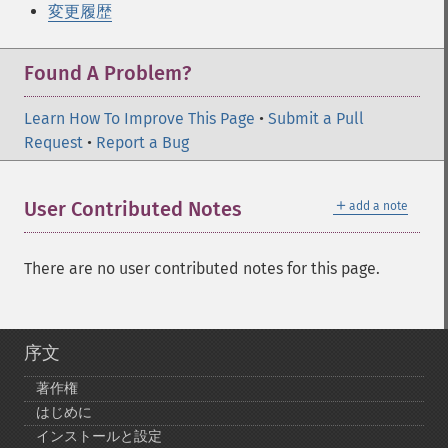
変更履歴
Found A Problem?
Learn How To Improve This Page
•
Submit a Pull
Request
•
Report a Bug
＋
User Contributed Notes
add a note
There are no user contributed notes for this page.
序文
著作権
はじめに
インストールと設定