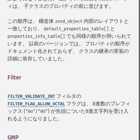
ィは、 子クラスのプロパティの前に並びます。
この順序は、 構造体
内部のレイアウトと
zend_object
一致しており、
と
default_properties_table[]
でも同様の順序が用いられて
properties_info_table[]
います。 以前のバージョンでは、 プロパティの順序が
ドキュメント化されておらず、 クラスの継承の実装の
詳細に依存していました。
Filter
¶
フィルタの
FILTER_VALIDATE_INT
フラグは、 8進数のプレフィ
FILTER_FLAG_ALLOW_OCTAL
ックス (
/
) が先頭についた8進文字列を受け入
"0o"
"0O"
れるようになりました。
GMP
¶