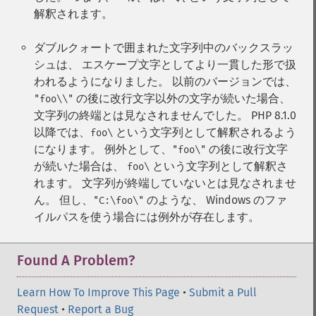
解釈されます。
ダブルクォートで囲まれた文字列中のバックスラッ
シュは、 エスケープ文字としてより一貫した形で扱
われるようになりました。 以前のバージョンでは、
の後に改行文字以外の文字が続いた場合、
"foo\\"
文字列の終端とは見なされませんでした。 PHP 8.1.0
以降では、
という文字列として解釈されるよう
foo\
になります。 例外として、
の後に改行文字
"foo\"
が続いた場合は、
という文字列として解釈さ
foo\
れます。 文字列が終端していないとは見なされませ
ん。 但し、
のような、 Windows のファ
"C:\foo\"
イルパスを使う場合には例外が存在します。
Found A Problem?
Learn How To Improve This Page
•
Submit a Pull
Request
•
Report a Bug