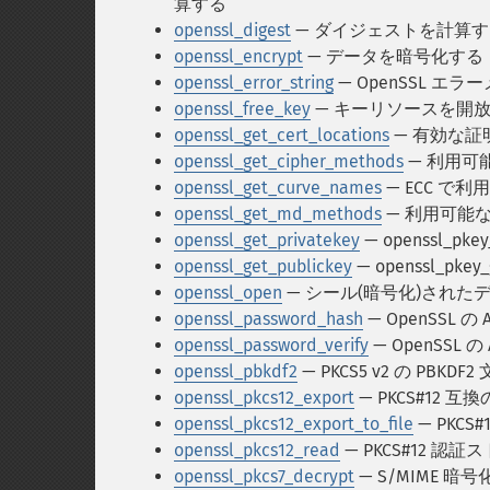
算する
openssl_digest
— ダイジェストを計算す
openssl_encrypt
— データを暗号化する
openssl_error_string
— OpenSSL エ
openssl_free_key
— キーリソースを開
openssl_get_cert_locations
— 有効な
openssl_get_cipher_methods
— 利用可
openssl_get_curve_names
— ECC で
openssl_get_md_methods
— 利用可能
openssl_get_privatekey
— openssl_pk
openssl_get_publickey
— openssl_pke
openssl_open
— シール(暗号化)された
openssl_password_hash
— OpenSSL
openssl_password_verify
— OpenSS
openssl_pbkdf2
— PKCS5 v2 の PBK
openssl_pkcs12_export
— PKCS#12
openssl_pkcs12_export_to_file
— PKC
openssl_pkcs12_read
— PKCS#12 
openssl_pkcs7_decrypt
— S/MIME 