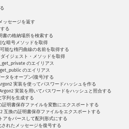
る
ラーメッセージを返す
放する
証明書の格納場所を検索する
能な暗号メソッドを取得
利用可能な楕円曲線の名前を取得する
なダイジェスト・メソッドを取得
ey_get_private のエイリアス
y_get_public のエイリアス
データをオープン(復号)する
 の Argon2 実装を使ってパスワードハッシュを作る
L の Argon2 実装を用いてパスワードをハッシュと照合する
DF2 文字列を生成する
 互換の証明書保存ファイルを変数にエクスポートする
S#12 互換の証明書保存ファイルをエクスポートする
認証ストアをパースして配列形式にする
暗号化されたメッセージを復号する