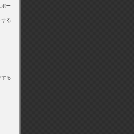
スポー
トする
算する