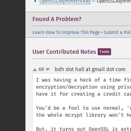
OpenSSLAsymmetricKey
— OpenSSLAsymm
Found A Problem?
Learn How To Improve This Page
•
Submit a Pul
User Contributed Notes
1 note
bdh dot hall at gmail dot com
68
¶
up
down
I was having a heck of a time fin
encryption/decryption using priv
have it for creating a credit ca
You'd be a fool to use normal, '
the whole mcrypt library won't he
But, it turns out OpenSSL is ext