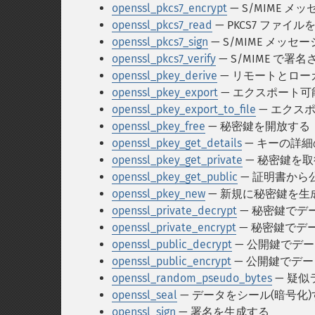
openssl_pkcs7_encrypt
— S/MIME 
openssl_pkcs7_read
— PKCS7 ファイ
openssl_pkcs7_sign
— S/MIME メッ
openssl_pkcs7_verify
— S/MIME で
openssl_pkey_derive
— リモートとロー
openssl_pkey_export
— エクスポート
openssl_pkey_export_to_file
— エクス
openssl_pkey_free
— 秘密鍵を開放する
openssl_pkey_get_details
— キーの詳
openssl_pkey_get_private
— 秘密鍵を
openssl_pkey_get_public
— 証明書から
openssl_pkey_new
— 新規に秘密鍵を生
openssl_private_decrypt
— 秘密鍵でデ
openssl_private_encrypt
— 秘密鍵でデ
openssl_public_decrypt
— 公開鍵でデ
openssl_public_encrypt
— 公開鍵でデ
openssl_random_pseudo_bytes
— 疑
openssl_seal
— データをシール(暗号化)
openssl_sign
— 署名を生成する