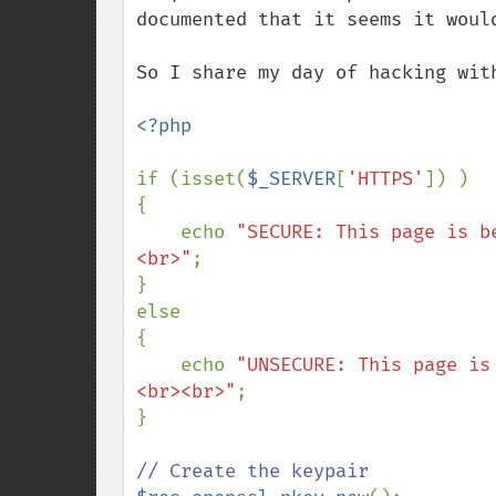
documented that it seems it would
So I share my day of hacking wit
<?php

if (isset(
$_SERVER
[
'HTTPS'
]) )

{

    echo 
"SECURE: This page is b
<br>"
;

}

else

{

    echo 
"UNSECURE: This page is
<br><br>"
;

}
