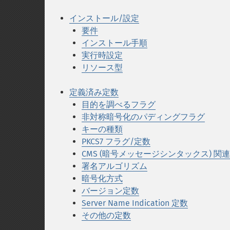
インストール/設定
要件
インストール手順
実行時設定
リソース型
定義済み定数
目的を調べるフラグ
非対称暗号化のパディングフラグ
キーの種類
PKCS7 フラグ/定数
CMS (暗号メッセージシンタックス) 関
署名アルゴリズム
暗号化方式
バージョン定数
Server Name Indication 定数
その他の定数