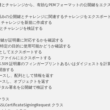
鍵とチャレンジから、有効なPEMフォーマットの公開鍵をエク
済みの公開鍵とチャレンジに関連するチャレンジをエクスポー
とチャレンジを新規に作成する
鍵とチャレンジを検証する
密鍵が証明書に対応するかを確認する
が特定の目的に使用可能かどうか確認する
列としてエクスポートする
をファイルにエクスポートする
 X.509 証明書のフィンガープリントあるいはダイジェストを計
開放する
をパースし、配列として情報を返す
をパースし、オブジェクトを返す
デジタル署名を公開鍵で検証する
e クラス
SLCertificateSigningRequest クラス