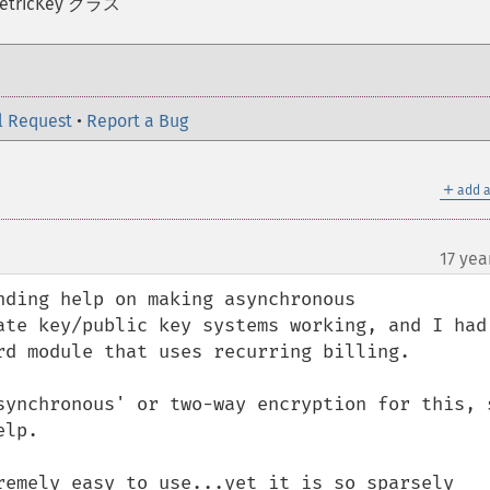
etricKey クラス
l Request
•
Report a Bug
＋
add a
17 yea
ding help on making asynchronous 
ate key/public key systems working, and I had 
rd module that uses recurring billing.

synchronous' or two-way encryption for this, s
lp.

remely easy to use...yet it is so sparsely 