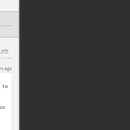
 note
rs ago
to 
o 