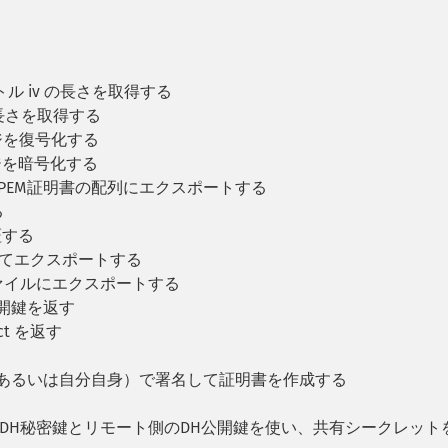
ル iv の長さを取得する
長さを取得する
ージを復号化する
ージを暗号化する
、PEM証明書の配列にエクスポートする
る
証する
としてエクスポートする
ファイルにエクスポートする
公開鍵を返す
ect を返す
書（あるいは自分自身）で署名して証明書を作成する
のDH秘密鍵とリモート側のDH公開鍵を使い、共有シークレット