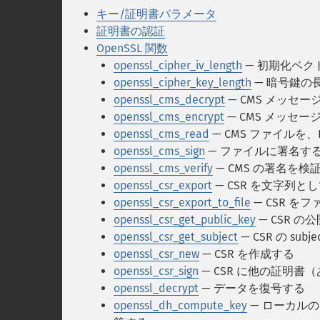
キー/証明書パラメータ
証明書の認証
OpenSSL 関数
openssl_cipher_iv_length
— 初期化ベクト
openssl_cipher_key_length
— 暗号鍵の
openssl_cms_decrypt
— CMS メッセ
openssl_cms_encrypt
— CMS メッセ
openssl_cms_read
— CMS ファイルを
openssl_cms_sign
— ファイルに署名す
openssl_cms_verify
— CMS の署名を検
openssl_csr_export
— CSR を文字列
openssl_csr_export_to_file
— CSR を
openssl_csr_get_public_key
— CSR の
openssl_csr_get_subject
— CSR の subj
openssl_csr_new
— CSR を作成する
openssl_csr_sign
— CSR に他の証明
openssl_decrypt
— データを復号する
openssl_dh_compute_key
— ローカル