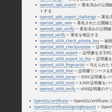
openssl_spki_export
— 署名済みの公開
トする
openssl_spki_export_challenge
— 署名
openssl_spki_new
— 署名された公開鍵
openssl_spki_verify
— 署名済みの公開
openssl_verify
— 署名を検証する
openssl_x509_check_private_key
— 秘
openssl_x509_checkpurpose
— 証明書
openssl_x509_export
— 証明書を文字
openssl_x509_export_to_file
— 証明書
openssl_x509_fingerprint
— 与えられた
openssl_x509_free
— 証明書リソースを
openssl_x509_parse
— X509 証明書
openssl_x509_read
— X.509 証明書
openssl_x509_verify
— x509証明書の
OpenSSLCertificate
— OpenSSLCertificat
OpenSSLCertificateSigningRequest
— OpenS