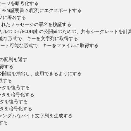
メッセージを暗号化する
ルを PEM証明書 の配列にエクスポートする
セージに署名する
署名されたメッセージの署名を検証する
カルの DH/ECDH鍵 の公開値のための、共有シークレットを計
可能な形式で、キーを文字列に取得する
ポート可能な形式で、キーをファイルに取得する
細の配列を返す
取得する
公開鍵を抽出し、使用できるようにする
成する
ータを復号する
ータを暗号化する
ータを復号する
ータを暗号化する
似ランダムなバイト文字列を生成する
する