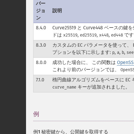
バー
ジョ
説明
ン
8.4.0
Curve25519 と Curve448
ドは
,
,
,
です
x25519
ed25519
x448
ed448
8.3.0
カスタムの EC パラメータを使って、
プションを以下に示します:
,
,
,
p
a
b
see
8.0.0
成功した場合に、 この関数は
OpenSS
これより前のバージョンでは、
OpenS
7.1.0
楕円曲線アルゴリズムをベースに EC
キーが追加されました。
curve_name
例
¶
例1 秘密鍵から、公開鍵を取得する