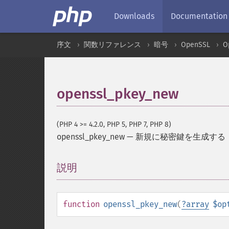
Downloads
Documentation
序文
関数リファレンス
暗号
OpenSSL
O
openssl_pkey_new
(PHP 4 >= 4.2.0, PHP 5, PHP 7, PHP 8)
openssl_pkey_new
—
新規に秘密鍵を生成する
説明
¶
function
openssl_pkey_new
(
?
array
$op