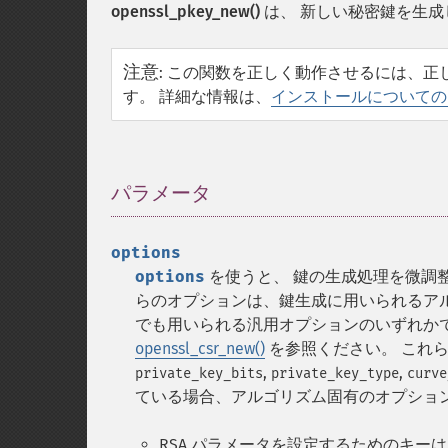
openssl_pkey_new()
は、 新しい秘密鍵を生成
注意
:
この関数を正しく動作させるには、正
す。 詳細な情報は、
インストールについての
パラメータ
¶
options
options
を使うと、 鍵の生成処理を微調整
らのオプションは、鍵生成に用いられるア
でも用いられる汎用オプションのいずれか
openssl_csr_new()
を参照ください。 これ
,
,
private_key_bits
private_key_type
curve
ている場合、アルゴリズム固有のオプショ
RSA パラメータを設定するためのキー