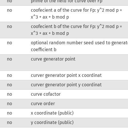
no
prime of the field for curve over Fp
no
coofecient a of the curve for Fp: y^2 mod p =
x^3 + ax + b mod p
no
coofecient b of the curve for Fp: y^2 mod p =
x^3 + ax + b mod p
no
optional random number seed used to generat
coefficient b
d
no
curve generator point
no
curver generator point x coordinat
no
curver generator point y coordinat
no
curve cofactor
no
curve order
no
x coordinate (public)
no
y coordinate (public)