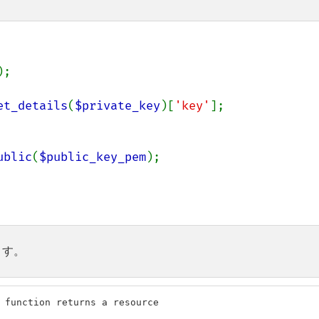
;

et_details
(
$private_key
)[
'key'
];

ublic
(
$public_key_pem
ます。
 function returns a resource
