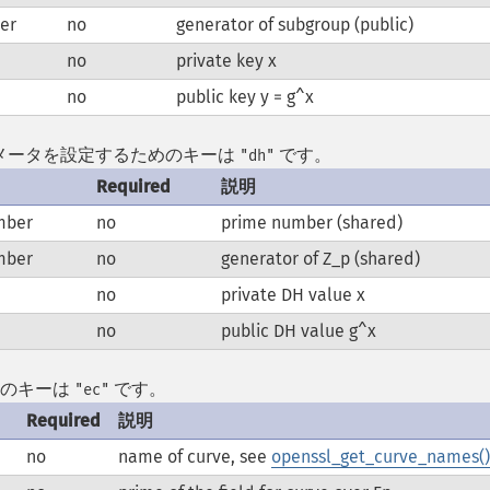
er
no
generator of subgroup (public)
no
private key x
no
public key y = g^x
ange) パラメータを設定するためのキーは
です。
"dh"
Required
説明
mber
no
prime number (shared)
mber
no
generator of Z_p (shared)
no
private DH value x
no
public DH value g^x
ためのキーは
です。
"ec"
Required
説明
no
name of curve, see
openssl_get_curve_names()