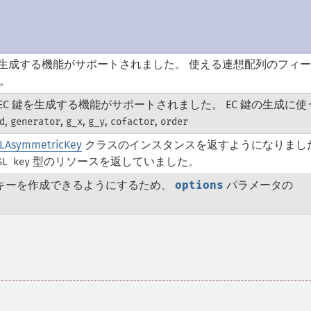
 ベースの鍵を生成する機能がサポートされました。 使える連想配列のフィ
。
 EC 鍵を生成する機能がサポートされました。 EC 鍵の生成に使
,
,
,
,
,
d
generator
g_x
g_y
cofactor
order
LAsymmetricKey
クラスのインスタンスを返すようになりまし
型のリソースを返していました。
SL key
 キーを作成できるようにするため、
options
パラメータの