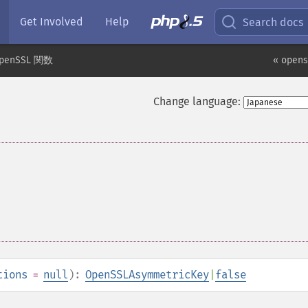
Get Involved
Help
Search docs
penSSL 関数
« opens
Change language:
tions
=
null
):
OpenSSLAsymmetricKey
|
false