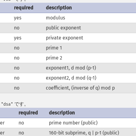
required
description
yes
modulus
no
public exponent
yes
private exponent
no
prime 1
no
prime 2
no
exponent1, d mod (p-1)
no
exponent2, d mod (q-1)
no
coefficient, (inverse of q) mod p
は
です。
"dsa"
required
description
er
no
prime number (public)
er
no
160-bit subprime, q | p-1 (public)