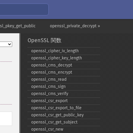
sl_pkey_get_public
openssl_private_decrypt »
OpenSSL 関数
openssl_​cipher_​iv_​length
openssl_​cipher_​key_​length
openssl_​cms_​decrypt
openssl_​cms_​encrypt
openssl_​cms_​read
openssl_​cms_​sign
openssl_​cms_​verify
openssl_​csr_​export
openssl_​csr_​export_​to_​file
openssl_​csr_​get_​public_​key
openssl_​csr_​get_​subject
openssl_​csr_​new