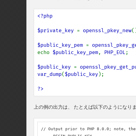
<?php

$private_key 
= 
openssl_pkey_new
()
$public_key_pem 
= 
openssl_pkey_g
echo 
$public_key_pem
, 
PHP_EOL
;

$public_key 
= 
openssl_pkey_get_p
var_dump
(
$public_key
);

?>
上の例の出力は、 たとえば以下のようになり
// Output prior to PHP 8.0.0; note, the