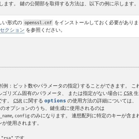
します。 鍵の公開部を取得する方法は、以下の例に示します。
しい形式の
をインストールしておく必要がありま
openssl.cnf
セクション
を参照ください。
(例：ビット数やパラメータの指定) することができます。 こ
ルゴリズム固有のパラメータ、 または指定がない場合に
CSR
生
です。
CSR
に関する
options
の使用方法の詳細については、
らのオプションのうち、鍵生成に使用されるのは
,
のみになります。 連想配列に特定のキーが含ま
_name
config
ンが使用されます。
は
です。
"rsa"