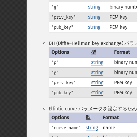
string
binary numb
"g"
string
PEM key
"priv_key"
string
PEM key
"pub_key"
DH (Diffie–Hellman key exch
Options
型
Format
string
binary nu
"p"
string
binary nu
"g"
string
PEM key
"priv_key"
string
PEM key
"pub_key"
Elliptic curve パラメータを設定する
Options
型
Format
string
name
"curve_name"