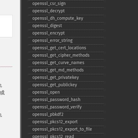
openssl_​csr_​sign
openssl_​decrypt
openssl_​dh_​compute_​key
openssl_​digest
openssl_​encrypt
openssl_​error_​string
openssl_​get_​cert_​locations
openssl_​get_​cipher_​methods
openssl_​get_​curve_​names
openssl_​get_​md_​methods
openssl_​get_​privatekey
れ
openssl_​get_​publickey
成
openssl_​open
openssl_​password_​hash
openssl_​password_​verify
れ
openssl_​pbkdf2
openssl_​pkcs12_​export
openssl_​pkcs12_​export_​to_​file
openssl_​pkcs12_​read