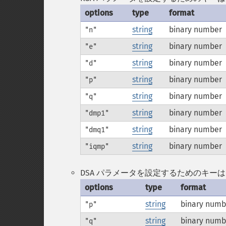
options
type
format
string
binary number
"n"
string
binary number
"e"
string
binary number
"d"
string
binary number
"p"
string
binary number
"q"
string
binary number
"dmp1"
string
binary number
"dmq1"
string
binary number
"iqmp"
DSA パラメータを設定するためのキー
options
type
format
string
binary numb
"p"
string
binary numb
"q"