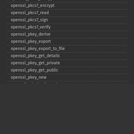
openssl_​pkcs7_​encrypt
openssl_​pkcs7_​read
openssl_​pkcs7_​sign
openssl_​pkcs7_​verify
openssl_​pkey_​derive
openssl_​pkey_​export
openssl_​pkey_​export_​to_​file
openssl_​pkey_​get_​details
openssl_​pkey_​get_​private
openssl_​pkey_​get_​public
openssl_​pkey_​new
openssl_​private_​decrypt
openssl_​private_​encrypt
openssl_​public_​decrypt
openssl_​public_​encrypt
openssl_​random_​pseudo_​bytes
openssl_​seal
openssl_​sign