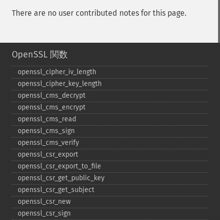
There are no user contributed notes for this page.
OpenSSL 関数
openssl_​cipher_​iv_​length
openssl_​cipher_​key_​length
openssl_​cms_​decrypt
openssl_​cms_​encrypt
openssl_​cms_​read
openssl_​cms_​sign
openssl_​cms_​verify
openssl_​csr_​export
openssl_​csr_​export_​to_​file
openssl_​csr_​get_​public_​key
openssl_​csr_​get_​subject
openssl_​csr_​new
openssl_​csr_​sign