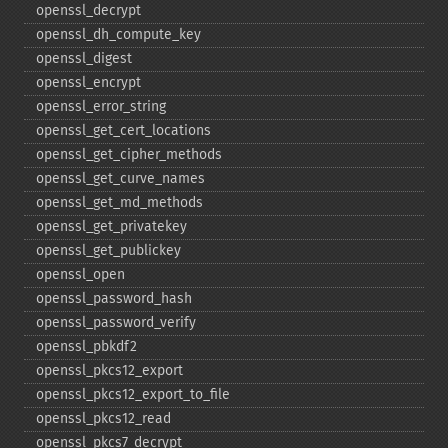
openssl_​decrypt
openssl_​dh_​compute_​key
openssl_​digest
openssl_​encrypt
openssl_​error_​string
openssl_​get_​cert_​locations
openssl_​get_​cipher_​methods
openssl_​get_​curve_​names
openssl_​get_​md_​methods
openssl_​get_​privatekey
openssl_​get_​publickey
openssl_​open
openssl_​password_​hash
openssl_​password_​verify
openssl_​pbkdf2
openssl_​pkcs12_​export
openssl_​pkcs12_​export_​to_​file
openssl_​pkcs12_​read
openssl_​pkcs7_​decrypt