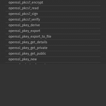
openssl_​pkcs7_​encrypt
openssl_​pkcs7_​read
openssl_​pkcs7_​sign
openssl_​pkcs7_​verify
openssl_​pkey_​derive
openssl_​pkey_​export
openssl_​pkey_​export_​to_​file
openssl_​pkey_​get_​details
openssl_​pkey_​get_​private
openssl_​pkey_​get_​public
openssl_​pkey_​new
openssl_​private_​decrypt
openssl_​private_​encrypt
openssl_​public_​decrypt
openssl_​public_​encrypt
openssl_​random_​pseudo_​bytes
openssl_​seal
openssl_​sign
openssl_​spki_​export