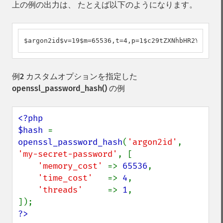
上の例の出力は、 たとえば以下のようになります。
$argon2id$v=19$m=65536,t=4,p=1$c29tZXNhbHR2YWx1ZQ$
例2 カスタムオプションを指定した
openssl_password_hash()
の例
<?php

$hash 
= 
openssl_password_hash
(
'argon2id'
, 
'my-secret-password'
, [

'memory_cost' 
=> 
65536
,

'time_cost'   
=> 
4
,

'threads'     
=> 
1
,

?>