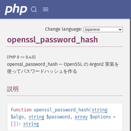
Change language:
openssl_password_hash
(PHP 8 >= 8.4.0)
openssl_password_hash
—
OpenSSL の Argon2 実装を
使ってパスワードハッシュを作る
説明
¶
function
openssl_password_hash
(
string
$algo
,
string
$password
,
array
$options
=
[]
):
string