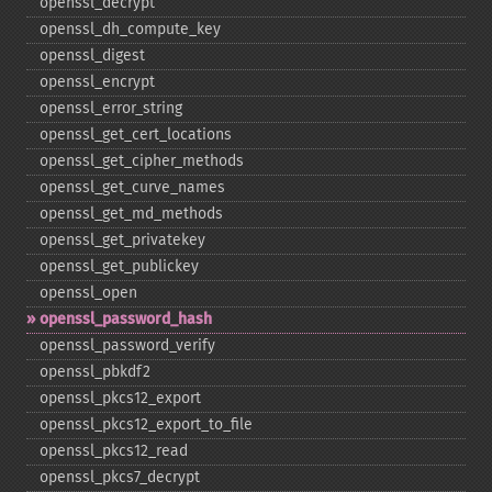
openssl_​decrypt
openssl_​dh_​compute_​key
openssl_​digest
openssl_​encrypt
openssl_​error_​string
openssl_​get_​cert_​locations
openssl_​get_​cipher_​methods
openssl_​get_​curve_​names
openssl_​get_​md_​methods
openssl_​get_​privatekey
openssl_​get_​publickey
openssl_​open
openssl_​password_​hash
openssl_​password_​verify
openssl_​pbkdf2
openssl_​pkcs12_​export
openssl_​pkcs12_​export_​to_​file
openssl_​pkcs12_​read
openssl_​pkcs7_​decrypt