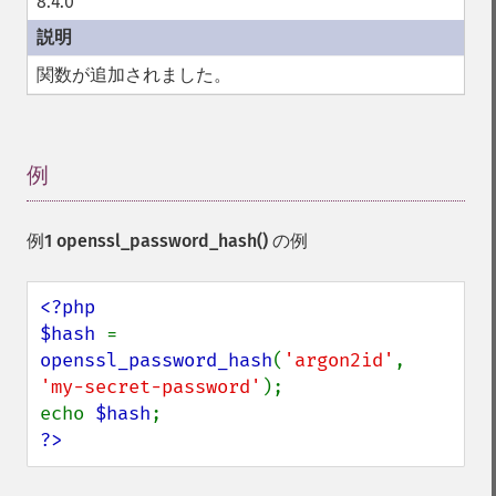
8.4.0
関数が追加されました。
例
¶
例1
openssl_password_hash()
の例
<?php

$hash 
= 
openssl_password_hash
(
'argon2id'
, 
'my-secret-password'
);

echo 
$hash
?>