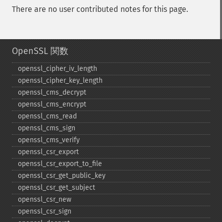
There are no user contributed notes for this page.
OpenSSL 関数
openssl_​cipher_​iv_​length
openssl_​cipher_​key_​length
openssl_​cms_​decrypt
openssl_​cms_​encrypt
openssl_​cms_​read
openssl_​cms_​sign
openssl_​cms_​verify
openssl_​csr_​export
openssl_​csr_​export_​to_​file
openssl_​csr_​get_​public_​key
openssl_​csr_​get_​subject
openssl_​csr_​new
openssl_​csr_​sign