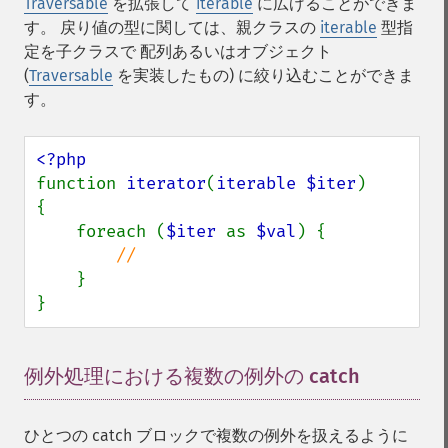
Traversable
を拡張して
iterable
に広げることができま
す。 戻り値の型に関しては、親クラスの
iterable
型指
定を子クラスで 配列あるいはオブジェクト
(
Traversable
を実装したもの) に絞り込むことができま
す。
function 
iterator
(
iterable $iter
)

{

    foreach (
$iter 
as 
$val
) {

//

}

}
例外処理における複数の例外の catch
¶
ひとつの catch ブロックで複数の例外を扱えるように