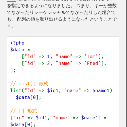
を指定できるようになりました。 つまり、キーが整数
でなかったりシーケンシャルでなかったりした場合で
も、 配列の値を取り出せるようになったということで
す。
<?php

$data 
= [

    [
"id" 
=> 
1
, 
"name" 
=> 
'Tom'
],

    [
"id" 
=> 
2
, 
"name" 
=> 
'Fred'
],

];

list(
"id" 
=> 
$id1
, 
"name" 
=> 
$name1
) 
= 
$data
[
0
];

[
"id" 
=> 
$id1
, 
"name" 
=> 
$name1
] = 
$data
[
0
];
