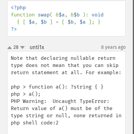
down
function 
swap
( &
$a
, &
$b 
): 
void

{ [ 
$a
, 
$b 
] = [ 
$b
, 
$a 
?>
unti1x
28
8 years ago
¶
up
down
Note that declaring nullable return 
type does not mean that you can skip 
return statement at all. For example:

php > function a(): ?string { }

php > a();

PHP Warning:  Uncaught TypeError: 
Return value of a() must be of the 
type string or null, none returned in 
php shell code:2
