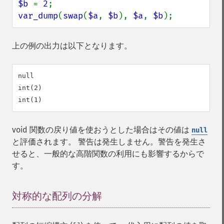
$b 
= 
2
var_dump
(
swap
(
$a
, 
$b
), 
$a
, 
$b
);
上の例の出力は以下となります。
null

int(2)

void 関数の戻り値を使おうとした場合はその値は
null
と評価されます。 警告は発生しません。警告を発生さ
せると、一般的な高階関数の利用にも影響するからで
す。
対称的な配列の分解
¶