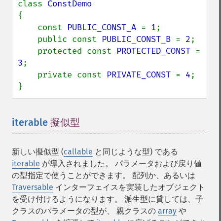
class 
{

    const 
PUBLIC_CONST_A 
= 
1
;

    public const 
PUBLIC_CONST_B 
= 
2
;

    protected const 
PROTECTED_CONST 
= 
3
;

    private const 
PRIVATE_CONST 
= 
4
;

}
iterable
擬似型
¶
新しい擬似型 (
callable
と同じような型) である
iterable
が導入されました。 パラメータおよび戻り値
の型指定で使うことができます。 配列か、あるいは
Traversable
インターフェイスを実装したオブジェクト
を受け付けるようになります。 派生型に貸しては、子
クラスのパラメータの型が、 親クラスの
array
や