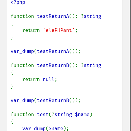
<?php

function 
testReturnA
(): ?
{

    return 
'elePHPant'
;

}

var_dump
(
testReturnA
());

function 
testReturnB
(): ?
{

    return 
null
;

}

var_dump
(
testReturnB
());

function 
test
(?
string $name
)

{

var_dump
(
$name
);
