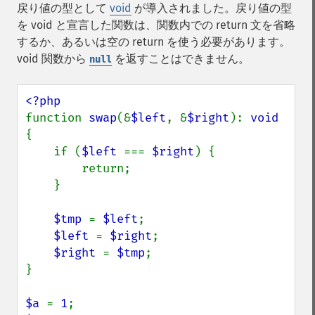
戻り値の型として
void
が導入されました。戻り値の型
を void と宣言した関数は、関数内での return 文を省略
するか、あるいは空の return を使う必要があります。
void 関数から
を返すことはできません。
null
function 
swap
(&
$left
, &
$right
): 
{

    if (
$left 
=== 
$right
) {

        return;

    }

$tmp 
= 
$left
;

$left 
= 
$right
;

$right 
= 
$tmp
;

}

$a 
= 
1