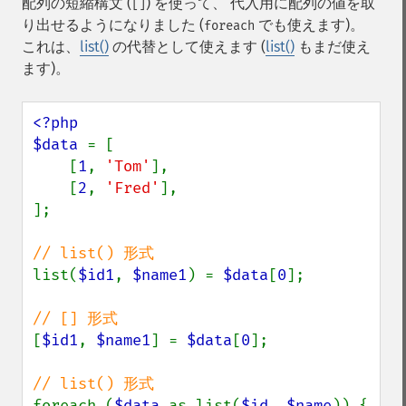
配列の短縮構文 (
) を使って、 代入用に配列の値を取
[]
り出せるようになりました (
でも使えます)。
foreach
これは、
list()
の代替として使えます (
list()
もまだ使え
ます)。
<?php

$data 
= [

    [
1
, 
'Tom'
],

    [
2
, 
'Fred'
],

];

list(
$id1
, 
$name1
) = 
$data
[
0
];

[
$id1
, 
$name1
] = 
$data
[
0
];

foreach (
$data 
as list(
$id
, 
$name
)) {
