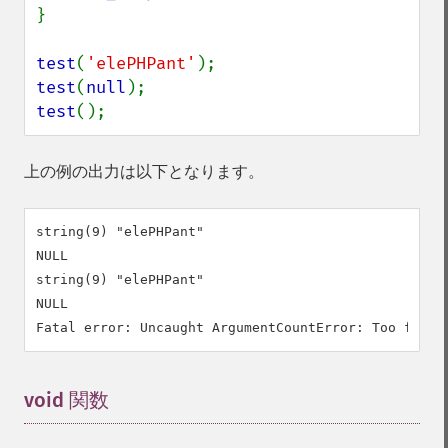
}

test
(
'elePHPant'
test
(
null
test
();
上の例の出力は以下となります。
string(9) "elePHPant"

NULL

string(9) "elePHPant"

NULL

void 関数
¶