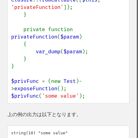
'privateFunction'
]);

    }

    private function 
privateFunction
(
$param
)

    {

var_dump
(
$param
);

    }

}

$privFunc 
= (new 
Test
)-
>
exposeFunction
$privFunc
(
'some value'
);
上の例の出力は以下となります。