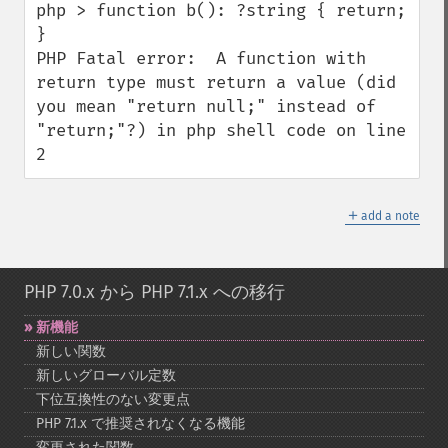
php > function b(): ?string { return; 
}

PHP Fatal error:  A function with 
return type must return a value (did 
you mean "return null;" instead of 
"return;"?) in php shell code on line 
2
＋
add a note
PHP 7.0.x から PHP 7.1.x への移行
新機能
新しい関数
新しいグローバル定数
下位互換性のない変更点
PHP 7.1.x で推奨されなくなる機能
変更された関数