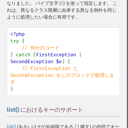
なりました。 パイプ文字 (
) を使って指定します。 こ
|
れは、異なるクラス階層に由来する異なる例外を同じ
ように処理したい場合に有用です。
try {

} catch (
FirstException 
| 
SecondException $e
) {

// FirstException と 
SecondException をこのブロックで処理しま
}
list()
におけるキーのサポート
¶
list()
(あるいはその短縮版である
構文) の内部でキー
[]