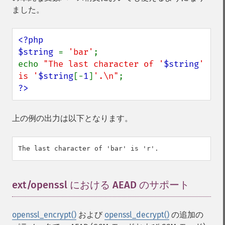
ました。
<?php

$string 
= 
'bar'
;

echo 
"The last character of '
$string
' 
is '
$string
[-
1
]
'.\n"
?>
上の例の出力は以下となります。
ext/openssl における AEAD のサポート
¶
openssl_encrypt()
および
openssl_decrypt()
の追加の