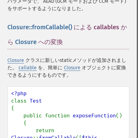
パラメータで、 AEAD (GCM モードおよび CCM モード)
をサポートするようになりました。
Closure::fromCallable()
による callables か
ら
Closure
への変換
¶
Closure
クラスに新しいstaticメソッドが追加されまし
た。
callable
を、簡単に
Closure
オブジェクトに変換
できるようにするものです。
class 
{

    public function 
exposeFunction
()

    {

        return 
Closure
::
fromCallable
([
$this
, 