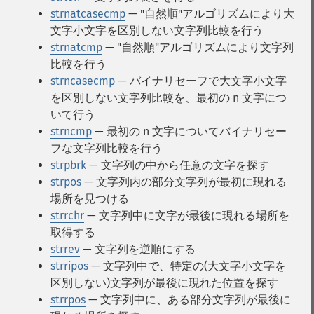
strnatcasecmp
— "自然順"アルゴリズムにより大
文字小文字を区別しない文字列比較を行う
strnatcmp
— "自然順"アルゴリズムにより文字列
比較を行う
strncasecmp
— バイナリセーフで大文字小文字
を区別しない文字列比較を、最初の n 文字につ
いて行う
strncmp
— 最初の n 文字についてバイナリセー
フな文字列比較を行う
strpbrk
— 文字列の中から任意の文字を探す
strpos
— 文字列内の部分文字列が最初に現れる
場所を見つける
strrchr
— 文字列中に文字が最後に現れる場所を
取得する
strrev
— 文字列を逆順にする
strripos
— 文字列中で、特定の(大文字小文字を
区別しない)文字列が最後に現れた位置を探す
strrpos
— 文字列中に、ある部分文字列が最後に