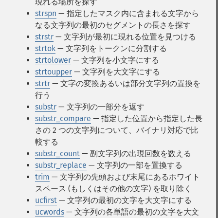
現れる場所を探す
strspn
— 指定したマスク内に含まれる文字から
なる文字列の最初のセグメントの長さを探す
strstr
— 文字列が最初に現れる位置を見つける
strtok
— 文字列をトークンに分割する
strtolower
— 文字列を小文字にする
strtoupper
— 文字列を大文字にする
strtr
— 文字の変換あるいは部分文字列の置換を
行う
substr
— 文字列の一部分を返す
substr_compare
— 指定した位置から指定した長
さの 2 つの文字列について、バイナリ対応で比
較する
substr_count
— 副文字列の出現回数を数える
substr_replace
— 文字列の一部を置換する
trim
— 文字列の先頭および末尾にあるホワイト
スペース (もしくはその他の文字) を取り除く
ucfirst
— 文字列の最初の文字を大文字にする
ucwords
— 文字列の各単語の最初の文字を大文