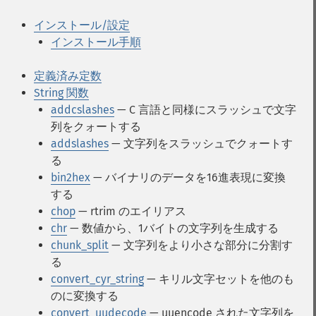
インストール/設定
インストール手順
定義済み定数
String 関数
addcslashes
— C 言語と同様にスラッシュで文字
列をクォートする
addslashes
— 文字列をスラッシュでクォートす
る
bin2hex
— バイナリのデータを16進表現に変換
する
chop
— rtrim のエイリアス
chr
— 数値から、1バイトの文字列を生成する
chunk_split
— 文字列をより小さな部分に分割す
る
convert_cyr_string
— キリル文字セットを他のも
のに変換する
convert_uudecode
— uuencode された文字列を