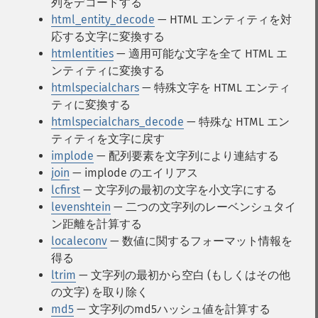
列をデコードする
html_entity_decode
— HTML エンティティを対
応する文字に変換する
htmlentities
— 適用可能な文字を全て HTML エ
ンティティに変換する
htmlspecialchars
— 特殊文字を HTML エンティ
ティに変換する
htmlspecialchars_decode
— 特殊な HTML エン
ティティを文字に戻す
implode
— 配列要素を文字列により連結する
join
— implode のエイリアス
lcfirst
— 文字列の最初の文字を小文字にする
levenshtein
— 二つの文字列のレーベンシュタイ
ン距離を計算する
localeconv
— 数値に関するフォーマット情報を
得る
ltrim
— 文字列の最初から空白 (もしくはその他
の文字) を取り除く
md5
— 文字列のmd5ハッシュ値を計算する