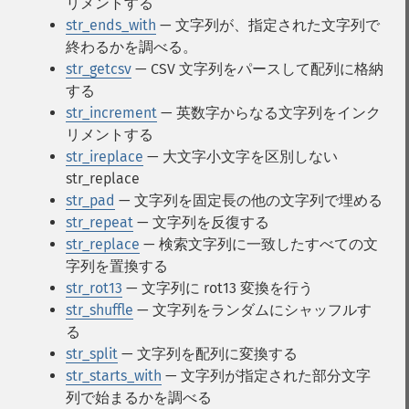
リメントする
str_ends_with
— 文字列が、指定された文字列で
終わるかを調べる。
str_getcsv
— CSV 文字列をパースして配列に格納
する
str_increment
— 英数字からなる文字列をインク
リメントする
str_ireplace
— 大文字小文字を区別しない
str_replace
str_pad
— 文字列を固定長の他の文字列で埋める
str_repeat
— 文字列を反復する
str_replace
— 検索文字列に一致したすべての文
字列を置換する
str_rot13
— 文字列に rot13 変換を行う
str_shuffle
— 文字列をランダムにシャッフルす
る
str_split
— 文字列を配列に変換する
str_starts_with
— 文字列が指定された部分文字
列で始まるかを調べる