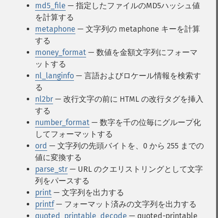
md5_file
— 指定したファイルのMD5ハッシュ値
を計算する
metaphone
— 文字列の metaphone キーを計算
する
money_format
— 数値を金額文字列にフォーマ
ットする
nl_langinfo
— 言語およびロケール情報を検索す
る
nl2br
— 改行文字の前に HTML の改行タグを挿入
する
number_format
— 数字を千の位毎にグループ化
してフォーマットする
ord
— 文字列の先頭バイトを、0 から 255 までの
値に変換する
parse_str
— URL のクエリストリングとして文字
列をパースする
print
— 文字列を出力する
printf
— フォーマット済みの文字列を出力する
quoted_printable_decode
— quoted-printable