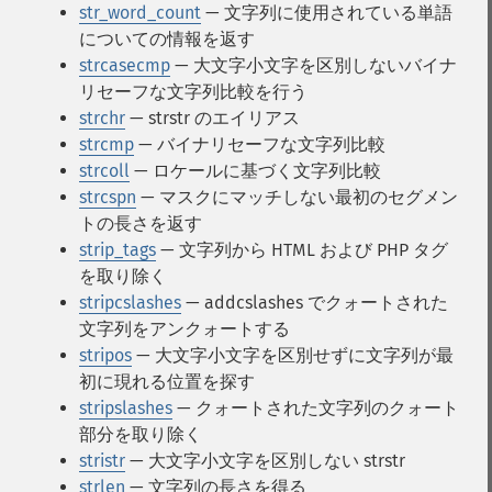
str_word_count
— 文字列に使用されている単語
についての情報を返す
strcasecmp
— 大文字小文字を区別しないバイナ
リセーフな文字列比較を行う
strchr
— strstr のエイリアス
strcmp
— バイナリセーフな文字列比較
strcoll
— ロケールに基づく文字列比較
strcspn
— マスクにマッチしない最初のセグメン
トの長さを返す
strip_tags
— 文字列から HTML および PHP タグ
を取り除く
stripcslashes
— addcslashes でクォートされた
文字列をアンクォートする
stripos
— 大文字小文字を区別せずに文字列が最
初に現れる位置を探す
stripslashes
— クォートされた文字列のクォート
部分を取り除く
stristr
— 大文字小文字を区別しない strstr
strlen
— 文字列の長さを得る