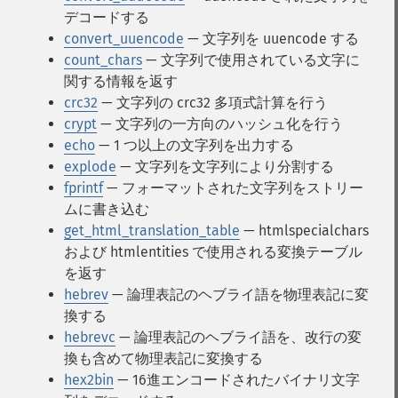
デコードする
convert_uuencode
— 文字列を uuencode する
count_chars
— 文字列で使用されている文字に
関する情報を返す
crc32
— 文字列の crc32 多項式計算を行う
crypt
— 文字列の一方向のハッシュ化を行う
echo
— 1 つ以上の文字列を出力する
explode
— 文字列を文字列により分割する
fprintf
— フォーマットされた文字列をストリー
ムに書き込む
get_html_translation_table
— htmlspecialchars
および htmlentities で使用される変換テーブル
を返す
hebrev
— 論理表記のヘブライ語を物理表記に変
換する
hebrevc
— 論理表記のヘブライ語を、改行の変
換も含めて物理表記に変換する
hex2bin
— 16進エンコードされたバイナリ文字