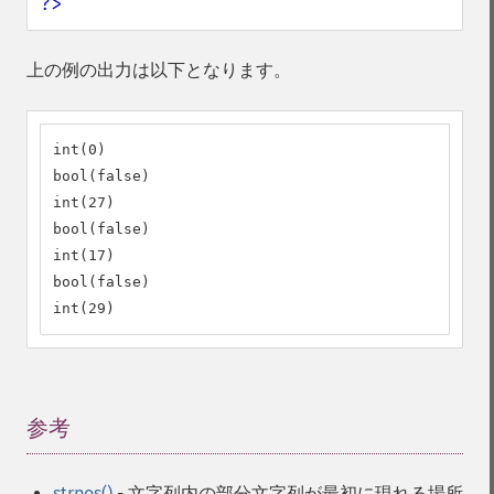
?>
上の例の出力は以下となります。
int(0)

bool(false)

int(27)

bool(false)

int(17)

bool(false)

int(29)
参考
¶
strpos()
- 文字列内の部分文字列が最初に現れる場所