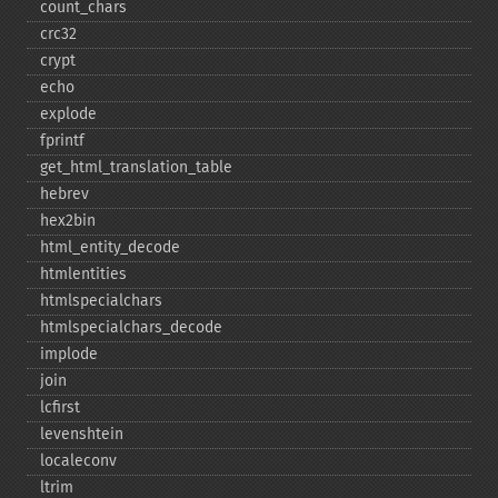
count_​chars
crc32
crypt
echo
explode
fprintf
get_​html_​translation_​table
hebrev
hex2bin
html_​entity_​decode
htmlentities
htmlspecialchars
htmlspecialchars_​decode
implode
join
lcfirst
levenshtein
localeconv
ltrim