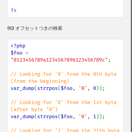
?>
例2 オフセットつきの検索
<?php

$foo 
= 
"0123456789a123456789b123456789c"
;

// Looking for '0' from the 0th byte 
var_dump
(
strrpos
(
$foo
, 
'0'
, 
0
));

// Looking for '0' from the 1st byte 
var_dump
(
strrpos
(
$foo
, 
'0'
, 
1
));

// Looking for '7' from the 21th byte 