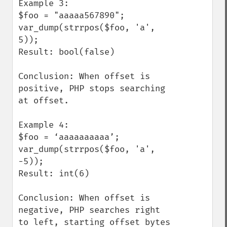
Example 3:

$foo = "aaaaa567890";

var_dump(strrpos($foo, 'a', 
5));

Result: bool(false)

Conclusion: When offset is 
positive, PHP stops searching 
at offset.

Example 4:

$foo = ‘aaaaaaaaaa’;

var_dump(strrpos($foo, 'a', 
-5));

Result: int(6) 

Conclusion: When offset is 
negative, PHP searches right 
to left, starting offset bytes 