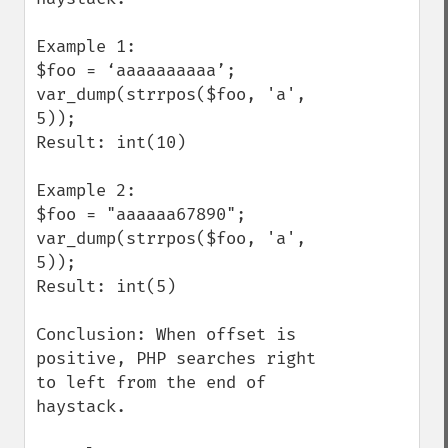
Example 1:

$foo = ‘aaaaaaaaaa’;

var_dump(strrpos($foo, 'a', 
5));

Result: int(10)

Example 2:

$foo = "aaaaaa67890";

var_dump(strrpos($foo, 'a', 
5));

Result: int(5)

Conclusion: When offset is 
positive, PHP searches right 
to left from the end of 
haystack.
