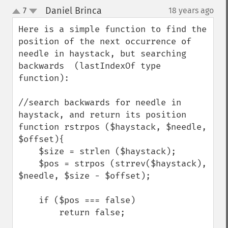
Daniel Brinca
7
18 years ago
¶
up
down
Here is a simple function to find the 
position of the next occurrence of 
needle in haystack, but searching 
backwards  (lastIndexOf type 
function):

//search backwards for needle in 
haystack, and return its position

function rstrpos ($haystack, $needle, 
$offset){

    $size = strlen ($haystack);

    $pos = strpos (strrev($haystack), 
$needle, $size - $offset);

    if ($pos === false)

        return false;
