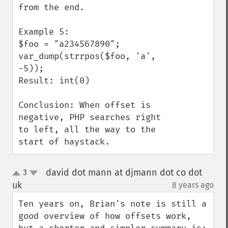
from the end. 

Example 5:

$foo = "a234567890";

var_dump(strrpos($foo, 'a', 
-5));

Result: int(0)

Conclusion: When offset is 
negative, PHP searches right 
to left, all the way to the 
start of haystack.
david dot mann at djmann dot co dot
3
up
down
uk
8 years ago
¶
Ten years on, Brian's note is still a 
good overview of how offsets work, 