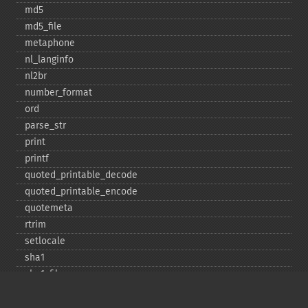
md5
md5_​file
metaphone
nl_​langinfo
nl2br
number_​format
ord
parse_​str
print
printf
quoted_​printable_​decode
quoted_​printable_​encode
quotemeta
rtrim
setlocale
sha1
sha1_​file
similar_​text
soundex