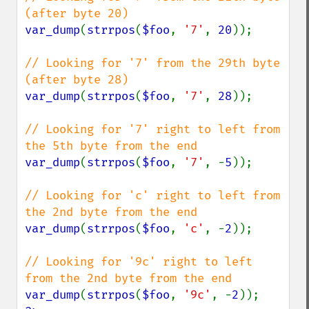
var_dump
(
strrpos
(
$foo
, 
'7'
, 
20
));

// Looking for '7' from the 29th byte 
var_dump
(
strrpos
(
$foo
, 
'7'
, 
28
));

// Looking for '7' right to left from 
var_dump
(
strrpos
(
$foo
, 
'7'
, -
5
));

// Looking for 'c' right to left from 
var_dump
(
strrpos
(
$foo
, 
'c'
, -
2
));

// Looking for '9c' right to left 
var_dump
(
strrpos
(
$foo
, 
'9c'
, -
2