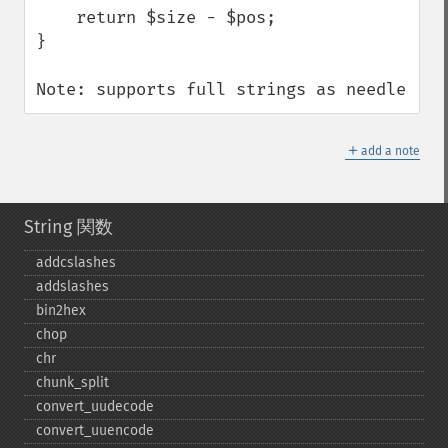
    return $size - $pos;

}

Note: supports full strings as needle
＋
add a note
String 関数
addcslashes
addslashes
bin2hex
chop
chr
chunk_​split
convert_​uudecode
convert_​uuencode