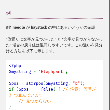
例
¶
例1 needle が haystack の中にあるかどうかの確認
"位置 0 に文字が見つかった" と "文字が見つからなかっ
た" 場合の戻り値は混同しやすいです。この違いを見分
ける方法を以下に示します。
<?php

$mystring 
= 
'Elephpant'
;

$pos 
= 
strrpos
(
$mystring
, 
"b"
);

if (
$pos 
=== 
false
) { 
// 注意: 等号が 
3 つ並んでいます

}
