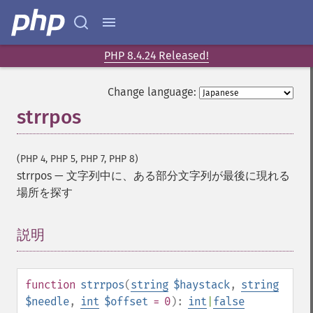
PHP 8.4.24 Released!
Change language:
strrpos
(PHP 4, PHP 5, PHP 7, PHP 8)
strrpos
—
文字列中に、ある部分文字列が最後に現れる
場所を探す
説明
¶
function
strrpos
(
string
$haystack
,
string
$needle
,
int
$offset
= 0
):
int
|
false