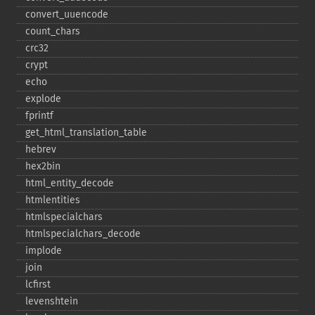
convert_​uuencode
count_​chars
crc32
crypt
echo
explode
fprintf
get_​html_​translation_​table
hebrev
hex2bin
html_​entity_​decode
htmlentities
htmlspecialchars
htmlspecialchars_​decode
implode
join
lcfirst
levenshtein