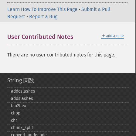
Learn How To Improve This Page
•
Submit a Pull
Request
•
Report a Bug
＋
User Contributed Notes
add a note
There are no user contributed notes for this page.
String 関数
addcslashes
addslashes
bin2hex
chop
chr
chunk_​split
convert_​uudecode