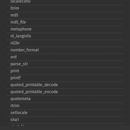
localeconv
ltrim
md5
md5_​file
metaphone
nl_​langinfo
nl2br
number_​format
ord
parse_​str
print
printf
quoted_​printable_​decode
quoted_​printable_​encode
quotemeta
rtrim
setlocale
sha1
sha1_​file